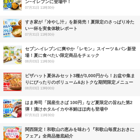
ン−イレブンに登場中！
07月31日 11時30分
すき家が「冷やし汁」を新発売！夏限定のさっぱり冷た
い一杯を実食体験レポート
07月31日 11時30分
セブン‐イレブンに爽やか「レモン」スイーツ＆パン新登
場！夏に食べたい限定商品をチェック
08月03日 11時30分
ピザハット夏休みセット3種が3,000円から！お盆や集ま
りにぴったりのボリューム&おトクな期間限定メニュー
08月03日 13時00分
はま寿司「国産生さば 100円」など夏限定の旨ねた第2
弾！漬けホタルイカや本鮪ほほ肉も登場中
07月31日 11時30分
関西限定！和歌山の恵みを味わう『和歌山毎度おおきに
フェア』全商品徹底紹介