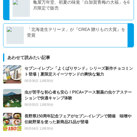
亀屋万年堂、初夏の味覚「白加賀青梅の大福」を6
月限定で販売
「北海道生テリーヌ」が『CREA 贈りもの大賞』を
受賞
あわせて読みたい記事
セブン‐イレブン「よくばりサンド」シリーズ新作チョコミン
ト登場｜夏限定スイーツサンドの爽快な魅力
08月06日 11時30分
虫が苦手な初心者も安心！PICA×アース製薬の虫ケアステー
ションで快適キャンプ体験
08月05日 11時30分
長野県150周年記念フェアがセブン-イレブンで開催 味噌や
伝統野菜を使った新商品21品が登場
08月04日 11時30分