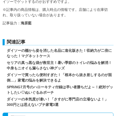
イソーでゲットするのがおすすめですよ。
※記事内の商品情報は、購入時点の情報です。店舗により在庫切
れ、取り扱っていない場合があります。
記事協力：
海原藍
関連記事
ダイソーの棚から姿を消した名品に進化版きた！収納力が二倍に
なった！マグネットケース
セリアの真っ黒な袋が救世主！暑い季節のトイレの悩みを解消！
中身もニオイも漏らさない神グッズ
ダイソーで買ったら便利すぎた！「根本から抜き差しするのが面
倒…」家電の悩みを解決できるよ
SPRiNG7月号のハローキティ付録は早い者勝ちだよ～！絶対ゲッ
トしたい♡ぬいぐるみポーチ
ダイソーの本気度が凄い！「さすがに専門店の立場ないよ！」
300円とは思えないプチ家電3選