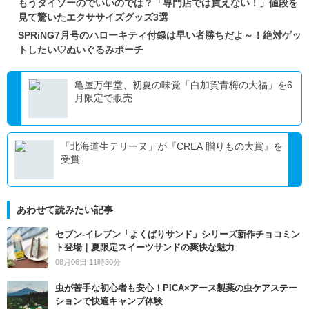
もうダイソーのでいいのでは？「専門店では買えない！」値段を
見て驚いたエクササイズグッズ3選
SPRiNG7月号のハローキティ付録は早い者勝ちだよ～！絶対ゲッ
トしたい♡ぬいぐるみポーチ
亀屋万年堂、初夏の味覚「白加賀青梅の大福」を6
月限定で販売
「北海道生テリーヌ」が『CREA 贈りもの大賞』を
受賞
あわせて読みたい記事
セブン‐イレブン「よくばりサンド」シリーズ新作チョコミン
ト登場｜夏限定スイーツサンドの爽快な魅力
08月06日 11時30分
虫が苦手な初心者も安心！PICA×アース製薬の虫ケアステー
ションで快適キャンプ体験