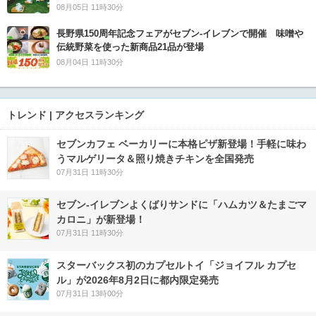
08月05日 11時30分
長野県150周年記念フェアがセブン-イレブンで開催 味噌や
伝統野菜を使った新商品21品が登場
08月04日 11時30分
トレンド | アクセスランキング
セブンカフェ ベーカリーに本格ピザ新登場！手軽に味わ
うマルゲリータ＆照り焼きチキンを全国発売
07月31日 11時30分
セブン‐イレブンよくばりサンドに「ハムカツ＆たまごマ
カロニ」が新登場！
07月31日 11時30分
スターバックス初のカプセルトイ「ジョイフル カプセ
ル」が2026年8月2日に都内限定発売
07月31日 13時00分