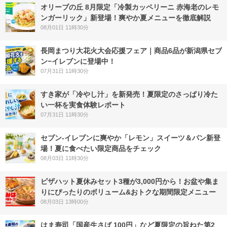
オリーブの丘 8月限定「冷製カッペリーニ 赤海老のレモ
ンガーリック」新登場！爽やか夏メニューを徹底解説
08月01日 11時30分
長岡まつり大花火大会応援フェア｜商品6品が新潟県セブ
ン−イレブンに登場中！
07月31日 11時30分
すき家が「冷やし汁」を新発売！夏限定のさっぱり冷た
い一杯を実食体験レポート
07月31日 11時30分
セブン‐イレブンに爽やか「レモン」スイーツ＆パン新登
場！夏に食べたい限定商品をチェック
08月03日 11時30分
ピザハット夏休みセット3種が3,000円から！お盆や集ま
りにぴったりのボリューム&おトクな期間限定メニュー
08月03日 13時00分
はま寿司「国産生さば 100円」など夏限定の旨ねた第2