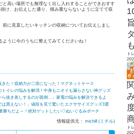
だと高い場所でも無理なく出し入れすることができおすす
心掛け、お伝えした通り、積み重ならないように立てて収
」前に見直したいキッチンの収納についてお伝えしまし
るように今のうちに整えてみてくださいね！
ト
202
版きた！収納力が二倍になった！マグネットケース
のトイレの悩みを解消！中身もニオイも漏らさない神グッズ
から抜き差しするのが面倒…」家電の悩みを解決できるよ
では買えない！」値段を見て驚いたエクササイズグッズ3選
早い者勝ちだよ～！絶対ゲットしたい♡ぬいぐるみポーチ
情報提供元：
michill (ミチル)
ト
202