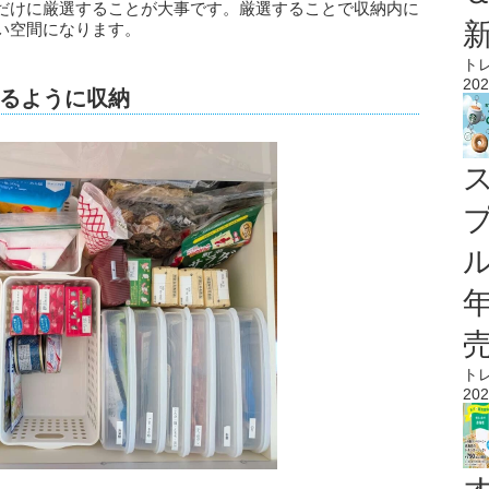
だけに厳選することが大事です。厳選することで収納内に
い空間になります。
ト
202
るように収納
ル
ト
202