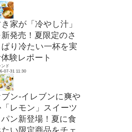
すき家が「冷やし汁」
を新発売！夏限定のさ
っぱり冷たい一杯を実
食体験レポート
レンド
6-07-31 11:30
セブン‐イレブンに爽や
か「レモン」スイーツ
＆パン新登場！夏に食
べたい限定商品をチェ