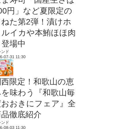
100円」など夏限定の
旨ねた第2弾！漬けホ
タルイカや本鮪ほほ肉
も登場中
レンド
6-07-31 11:30
関西限定！和歌山の恵
みを味わう『和歌山毎
度おおきにフェア』全
商品徹底紹介
レンド
6-08-03 11:30