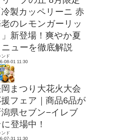
「冷製カッペリーニ 赤
海老のレモンガーリッ
ク」新登場！爽やか夏
メニューを徹底解説
レンド
6-08-01 11:30
長岡まつり大花火大会
応援フェア｜商品6品が
新潟県セブン−イレブ
ンに登場中！
レンド
6-07-31 11:30