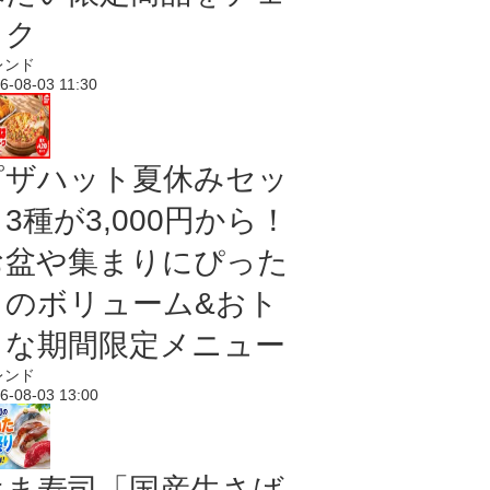
ック
レンド
6-08-03 11:30
ピザハット夏休みセッ
3種が3,000円から！
お盆や集まりにぴった
りのボリューム&おト
クな期間限定メニュー
レンド
6-08-03 13:00
はま寿司「国産生さば