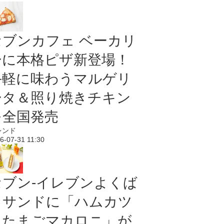
セブンカフェ ベーカリ
ーに本格ピザ新登場！
手軽に味わうマルゲリ
ータ＆照り焼きチキン
を全国発売
レンド
6-07-31 11:30
セブン‐イレブンよくば
りサンドに「ハムカツ
＆たまごマカロニ」が