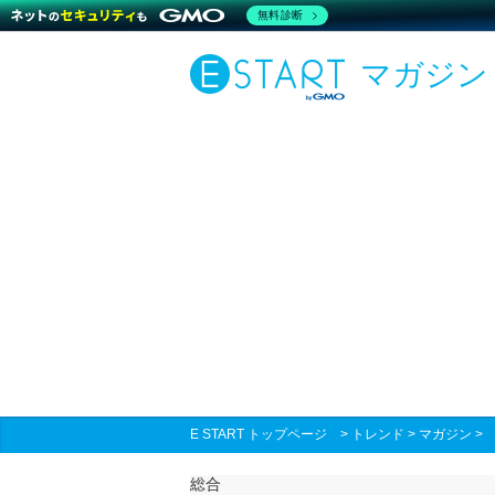
無料診断
マガジン
E START トップページ
>
トレンド
>
マガジン
総合