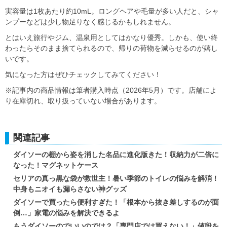
実容量は1枚あたり約10mL。ロングヘアや毛量が多い人だと、シャ
ンプーなどは少し物足りなく感じるかもしれません。
とはいえ旅行やジム、温泉用としてはかなり優秀。しかも、使い終
わったらそのまま捨てられるので、帰りの荷物を減らせるのが嬉し
いです。
気になった方はぜひチェックしてみてください！
※記事内の商品情報は筆者購入時点（2026年5月）です。店舗によ
り在庫切れ、取り扱っていない場合があります。
関連記事
ダイソーの棚から姿を消した名品に進化版きた！収納力が二倍に
なった！マグネットケース
セリアの真っ黒な袋が救世主！暑い季節のトイレの悩みを解消！
中身もニオイも漏らさない神グッズ
ダイソーで買ったら便利すぎた！「根本から抜き差しするのが面
倒…」家電の悩みを解決できるよ
もうダイソーのでいいのでは？「専門店では買えない！」値段を