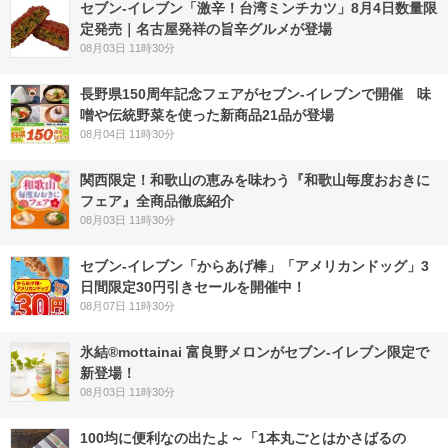
セブン-イレブン「激辛！台湾ミンチカツ」8月4日数量限
定発売｜名古屋発祥の旨辛グルメが登場
08月03日 11時30分
長野県150周年記念フェアがセブン-イレブンで開催 味
噌や伝統野菜を使った新商品21品が登場
08月04日 11時30分
関西限定！和歌山の恵みを味わう『和歌山毎度おおきに
フェア』全商品徹底紹介
08月03日 11時30分
セブン‐イレブン「からあげ棒」「アメリカンドッグ」3
日間限定30円引きセールを開催中！
08月07日 11時30分
氷結®mottainai 富良野メロンがセブン‐イレブン限定で
新登場！
08月03日 11時30分
100均に便利なの出たよ～「1本丸ごとはかさばるの