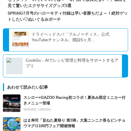
見て驚いたエクササイズグッズ3選
SPRiNG7月号のハローキティ付録は早い者勝ちだよ～！絶対ゲッ
トしたい♡ぬいぐるみポーチ
ドライヘッドスパ「フルノーティス」公式
YouTubeチャンネル、開設5ヶ月...
CookGo：AIでレシピ管理と料理をサポートするア
プリ
あわせて読みたい記事
スシロー×GAZOO Racing初コラボ！夏休み限定ミニカー付
きメニュー登場
08月08日 11時30分
はま寿司「旨ねた夏祭り 第3弾」大葉ニンニク香るビンチョ
ウマグロ100円フェア開催情報