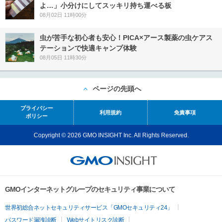
よ…」小分けにしてスッキリ持ち運べる板
08月02日 11時00分
虫が苦手な初心者も安心！PICA×アース製薬の虫ケアス
テーションで快適キャンプ体験
08月05日 11時30分
ページの先頭へ
プライバシー
利用規約
免責事項
ポリシー
Copyright © 2026 GMO INSIGHT Inc. All Rights Reserved.
GMOインターネットグループのセキュリティ事業について
世界初総合ネットセキュリティサービス「GMOセキュリティ24」
パスワード漏洩診断
Webサイトリスク診断