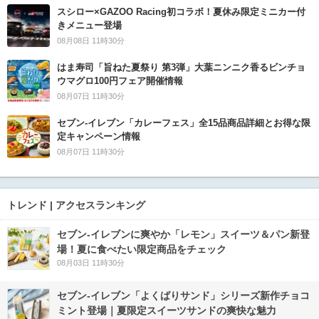
スシロー×GAZOO Racing初コラボ！夏休み限定ミニカー付
きメニュー登場
08月08日 11時30分
はま寿司「旨ねた夏祭り 第3弾」大葉ニンニク香るビンチョ
ウマグロ100円フェア開催情報
08月07日 11時30分
セブン‐イレブン「カレーフェス」全15品商品詳細とお得な限
定キャンペーン情報
08月07日 11時30分
トレンド | アクセスランキング
セブン‐イレブンに爽やか「レモン」スイーツ＆パン新登
場！夏に食べたい限定商品をチェック
08月03日 11時30分
セブン‐イレブン「よくばりサンド」シリーズ新作チョコ
ミント登場｜夏限定スイーツサンドの爽快な魅力