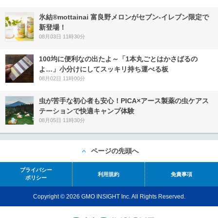
氷結®mottainai 富良野メロンがセブン‐イレブン限定で
新登場！
08月03日 11時30分
100均に便利なの出たよ～「1本丸ごとはかさばるの
よ…」小分けにしてスッキリ持ち運べる板
08月02日 11時00分
虫が苦手な初心者も安心！PICA×アース製薬の虫ケアス
テーションで快適キャンプ体験
08月05日 11時30分
ページの先頭へ
プライバシー
利用規約
免責事項
ポリシー
Copyright © 2026 GMO INSIGHT Inc. All Rights Reserved.