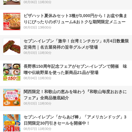
08月06日 11時30分
ピザハット夏休みセット3種が3,000円から！お盆や集ま
りにぴったりのボリューム&おトクな期間限定メニュー
08月03日 13時00分
セブン-イレブン「激辛！台湾ミンチカツ」8月4日数量限
定発売｜名古屋発祥の旨辛グルメが登場
08月03日 11時30分
長野県150周年記念フェアがセブン-イレブンで開催 味
噌や伝統野菜を使った新商品21品が登場
08月04日 11時30分
関西限定！和歌山の恵みを味わう『和歌山毎度おおきに
フェア』全商品徹底紹介
08月03日 11時30分
セブン‐イレブン「からあげ棒」「アメリカンドッグ」3
日間限定30円引きセールを開催中！
08月07日 11時30分