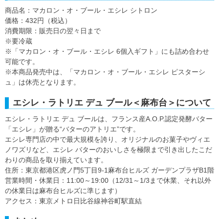
商品名：マカロン・オ・ブール・エシレ シトロン
価格：432円（税込）
消費期限：販売日の翌々日まで
※要冷蔵
※「マカロン・オ・ブール・エシレ 6個入ギフト」にも詰め合わせ
可能です。
※本商品発売中は、「マカロン・オ・ブール・エシレ ピスターシ
ュ」は休売となります。
エシレ・ラトリエ デュ ブール＜麻布台＞について
エシレ・ラトリエ デュ ブールは、フランス産A.O.P.認定発酵バター
「エシレ」が贈る“バターのアトリエ”です。
エシレ専門店の中で最大規模を誇り、オリジナルのお菓子やヴィエ
ノワズリなど、エシレ バターのおいしさを極限まで引き出したこだ
わりの商品を取り揃えています。
住所：東京都港区虎ノ門5丁目9-1麻布台ヒルズ ガーデンプラザB1階
営業時間・休業日：11:00～19:00（12/31～1/3まで休業、それ以外
の休業日は麻布台ヒルズに準じます）
アクセス：東京メトロ日比谷線神谷町駅直結