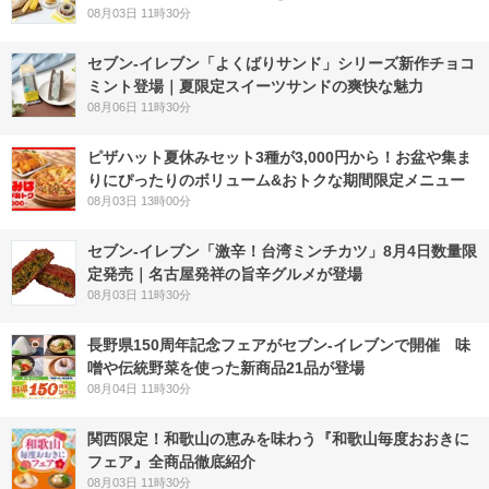
08月03日 11時30分
セブン‐イレブン「よくばりサンド」シリーズ新作チョコ
ミント登場｜夏限定スイーツサンドの爽快な魅力
08月06日 11時30分
ピザハット夏休みセット3種が3,000円から！お盆や集ま
りにぴったりのボリューム&おトクな期間限定メニュー
08月03日 13時00分
セブン-イレブン「激辛！台湾ミンチカツ」8月4日数量限
定発売｜名古屋発祥の旨辛グルメが登場
08月03日 11時30分
長野県150周年記念フェアがセブン-イレブンで開催 味
噌や伝統野菜を使った新商品21品が登場
08月04日 11時30分
関西限定！和歌山の恵みを味わう『和歌山毎度おおきに
フェア』全商品徹底紹介
08月03日 11時30分