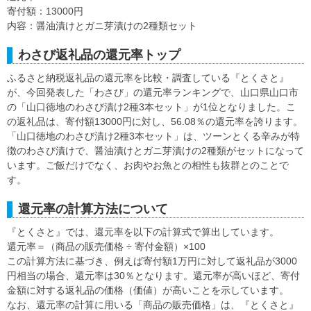
寄付額：13000円
内容：醤油漬けとガニ芽漬けの2種類セット
わさび返礼品の還元率トップ
ふるさと納税返礼品の還元率を比較・調査している『とくさと』
が、今回発表した「わさび」の還元率ランキングで、山口県山口市
の「山口徳地のわさび漬け2種3本セット」が1位となりました。こ
の返礼品は、寄付額13000円に対し、56.08％の還元率を誇ります。
「山口徳地のわさび漬け2種3本セット」は、ツーンとくる辛みが特
徴のわさび漬けで、醤油漬けとガニ芽漬けの2種類がセットになって
います。ご飯だけでなく、お肉やお魚との相性も抜群とのことで
す。
還元率の計算方法について
『とくさと』では、還元率を以下の計算式で算出しています。
還元率＝（商品の販売価格 ÷ 寄付金額）×100
この計算方法に基づき、例えば寄付額1万円に対して返礼品が3000
円相当の場合、還元率は30％となります。還元率が高いほど、寄付
金額に対する返礼品の価格（価値）が高いことを示しています。
なお、還元率の計算に用いる「商品の販売価格」は、『とくさと』