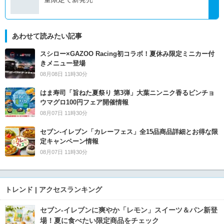
あわせて読みたい記事
スシロー×GAZOO Racing初コラボ！夏休み限定ミニカー付
きメニュー登場
08月08日 11時30分
はま寿司「旨ねた夏祭り 第3弾」大葉ニンニク香るビンチョ
ウマグロ100円フェア開催情報
08月07日 11時30分
セブン‐イレブン「カレーフェス」全15品商品詳細とお得な限
定キャンペーン情報
08月07日 11時30分
トレンド | アクセスランキング
セブン‐イレブンに爽やか「レモン」スイーツ＆パン新登
場！夏に食べたい限定商品をチェック