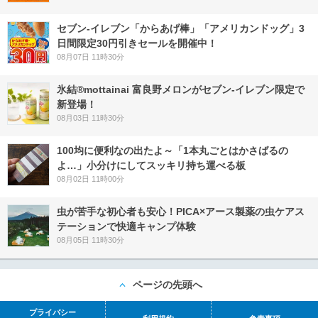
セブン‐イレブン「からあげ棒」「アメリカンドッグ」3
日間限定30円引きセールを開催中！
08月07日 11時30分
氷結®mottainai 富良野メロンがセブン‐イレブン限定で
新登場！
08月03日 11時30分
100均に便利なの出たよ～「1本丸ごとはかさばるの
よ…」小分けにしてスッキリ持ち運べる板
08月02日 11時00分
虫が苦手な初心者も安心！PICA×アース製薬の虫ケアス
テーションで快適キャンプ体験
08月05日 11時30分
ページの先頭へ
プライバシー