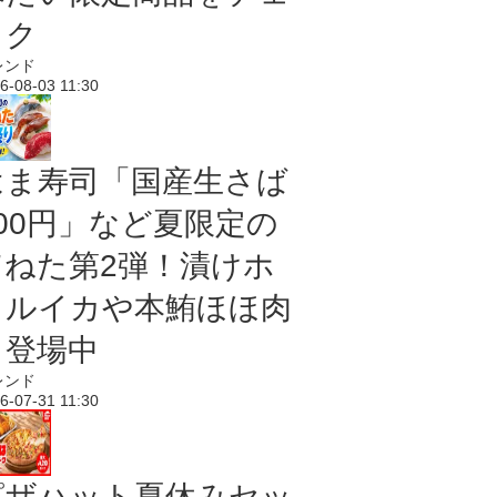
ック
レンド
6-08-03 11:30
はま寿司「国産生さば
100円」など夏限定の
旨ねた第2弾！漬けホ
タルイカや本鮪ほほ肉
も登場中
レンド
6-07-31 11:30
ピザハット夏休みセッ