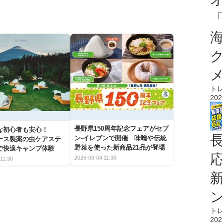
ト
202
長野県150周年記念フェアがセブ
な初心者も安心！
ン-イレブンで開催 味噌や伝統
アース製薬の虫ケアステ
野菜を使った新商品21品が登場
で快適キャンプ体験
2026-08-04 11:30
11:30
ト
202