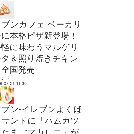
セブンカフェ ベーカリ
ーに本格ピザ新登場！
手軽に味わうマルゲリ
ータ＆照り焼きチキン
を全国発売
レンド
6-07-31 11:30
セブン‐イレブンよくば
りサンドに「ハムカツ
＆たまごマカロニ」が