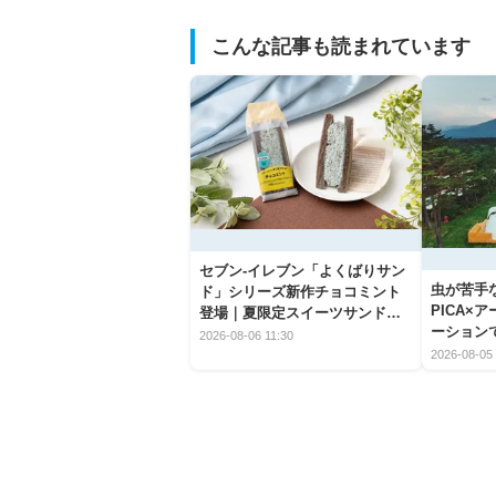
こんな記事も読まれています
セブン‐イレブン「よくばりサン
虫が苦手
ド」シリーズ新作チョコミント
PICA×
登場｜夏限定スイーツサンドの
ーション
爽快な魅力
2026-08-06 11:30
2026-08-05 