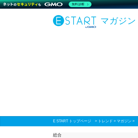
無料診断
マガジン
E START トップページ
>
トレンド
>
マガジン
総合