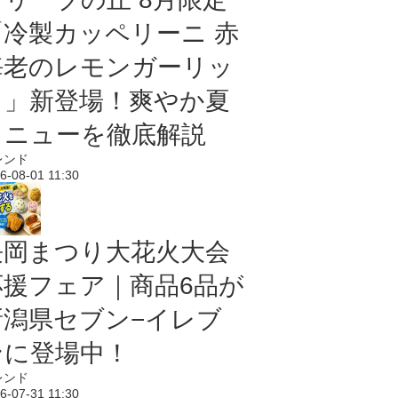
「冷製カッペリーニ 赤
海老のレモンガーリッ
ク」新登場！爽やか夏
メニューを徹底解説
レンド
6-08-01 11:30
長岡まつり大花火大会
応援フェア｜商品6品が
新潟県セブン−イレブ
ンに登場中！
レンド
6-07-31 11:30