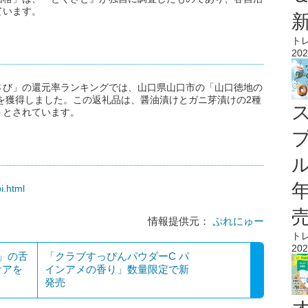
ています。
ト
202
さび」の還元率ランキングでは、山口県山口市の「山口徳地の
1位を獲得しました。この返礼品は、醤油漬けとガニ芽漬けの2種
うとされています。
ル
i.html
情報提供元：
ぷれにゅー
ト
202
」の舌
「クラブすっぴんパウダーC パ
ケアを
インアメの香り」数量限定で新
発売