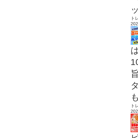
ト
202
ト
202