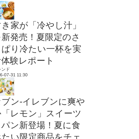
すき家が「冷やし汁」
を新発売！夏限定のさ
っぱり冷たい一杯を実
食体験レポート
レンド
6-07-31 11:30
セブン‐イレブンに爽や
か「レモン」スイーツ
＆パン新登場！夏に食
べたい限定商品をチェ