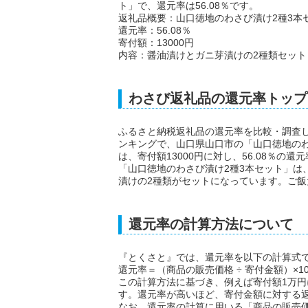
ト」で、還元率は56.08％です。
返礼品概要：山口徳地のわさび漬け2種3本
還元率：56.08％
寄付額：13000円
内容：醤油漬けとガニ芽漬けの2種類セット
わさび返礼品の還元率トップ
ふるさと納税返礼品の還元率を比較・調査
ンキングで、山口県山口市の「山口徳地のわ
は、寄付額13000円に対し、56.08％の還
「山口徳地のわさび漬け2種3本セット」は
漬けの2種類がセットになっています。ご
還元率の計算方法について
『とくさと』では、還元率を以下の計算式
還元率＝（商品の販売価格 ÷ 寄付金額）×10
この計算方法に基づき、例えば寄付額1万円
す。還元率が高いほど、寄付金額に対する
なお、還元率の計算に用いる「商品の販売