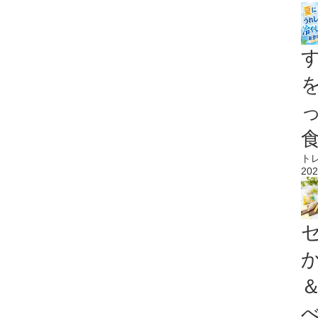
ト
202