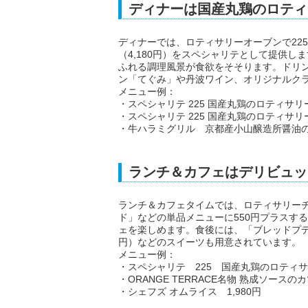
ディナーは国産丸鶏のロティ
ディナーでは、ロティサリーオーブンで22
（4,180円）をスペシャリテとして提供
ふれる調理風景が食欲をそそります。ドリ
ン「てぐみ」や丹波ワイン、オリジナルク
メニュー例：
・スペシャリテ 225 国産丸鶏のロティサリー
・スペシャリテ 225 国産丸鶏のロティサリ
・牛ハラミグリル 京都産小山醸造所醤油のバ
ランチ＆カフェはデリビュッ
ランチ＆カフェタイムでは、ロティサリーチキン
ド」などの単品メニューに550円プラスす
ェを楽しめます。食後には、「ブレッドプディ
円）などのスイーツも用意されています。
メニュー例：
・スペシャリテ 225 国産丸鶏のロティサリ
・ORANGE TERRACE名物 熟成ソースのカ
・シェフズ オムライス 1,980円