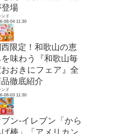
が登場
レンド
6-08-04 11:30
関西限定！和歌山の恵
みを味わう『和歌山毎
度おおきにフェア』全
商品徹底紹介
レンド
6-08-03 11:30
セブン‐イレブン「から
あげ棒」「アメリカン