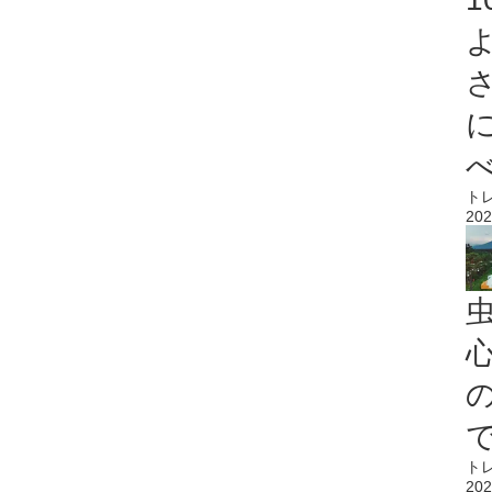
ト
202
心
ト
202