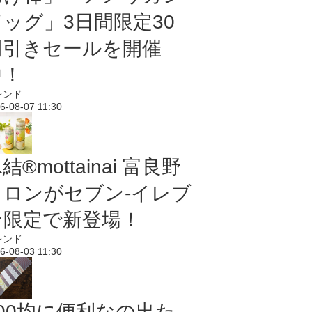
ドッグ」3日間限定30
円引きセールを開催
中！
レンド
6-08-07 11:30
結®mottainai 富良野
メロンがセブン‐イレブ
ン限定で新登場！
レンド
6-08-03 11:30
100均に便利なの出た