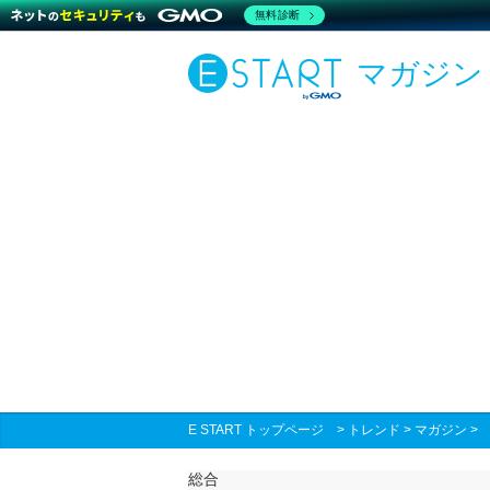
無料診断
マガジン
E START トップページ
>
トレンド
>
マガジン
総合