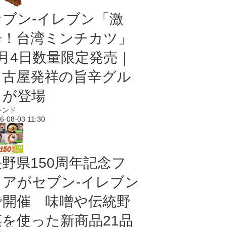
セブン-イレブン「激
辛！台湾ミンチカツ」
8月4日数量限定発売｜
名古屋発祥の旨辛グル
メが登場
レンド
6-08-03 11:30
長野県150周年記念フ
ェアがセブン-イレブン
で開催 味噌や伝統野
菜を使った新商品21品