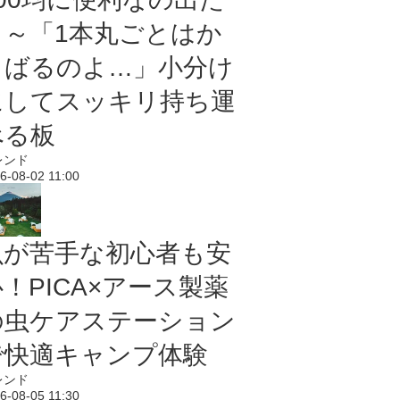
よ～「1本丸ごとはか
さばるのよ…」小分け
にしてスッキリ持ち運
べる板
レンド
6-08-02 11:00
虫が苦手な初心者も安
！PICA×アース製薬
の虫ケアステーション
で快適キャンプ体験
レンド
6-08-05 11:30