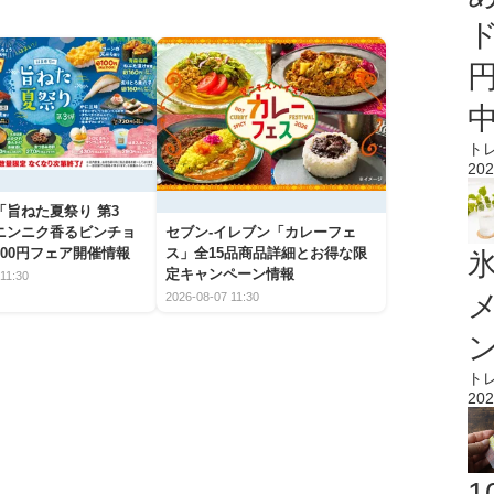
ト
202
「旨ねた夏祭り 第3
ニンニク香るビンチョ
セブン‐イレブン「カレーフェ
00円フェア開催情報
ス」全15品商品詳細とお得な限
氷
定キャンペーン情報
11:30
2026-08-07 11:30
ト
202