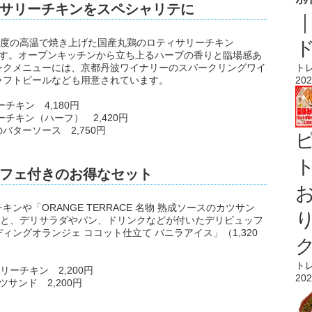
サリーチキンをスペシャリテに
5度の高温で焼き上げた国産丸鶏のロティサリーチキン
します。オープンキッチンから立ち上るハーブの香りと臨場感あ
ト
ンクメニューには、京都丹波ワイナリーのスパークリングワイ
202
ラフトビールなども用意されています。
チキン 4,180円
ーチキン（ハーフ） 2,420円
ターソース 2,750円
ト
フェ付きのお得なセット
や「ORANGE TERRACE 名物 熟成ソースのカツサン
ると、デリサラダやパン、ドリンクなどが付いたデリビュッフ
ングオランジェ ココット仕立て バニラアイス」（1,320
ト
ーチキン 2,200円
202
ツサンド 2,200円