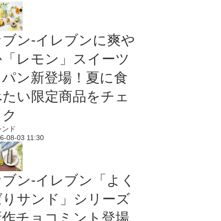
セブン‐イレブンに爽や
か「レモン」スイーツ
＆パン新登場！夏に食
べたい限定商品をチェ
ック
レンド
6-08-03 11:30
セブン‐イレブン「よく
ばりサンド」シリーズ
新作チョコミント登場