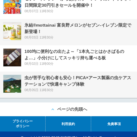
日間限定30円引きセールを開催中！
08月07日 11時30分
氷結®mottainai 富良野メロンがセブン‐イレブン限定で
新登場！
08月03日 11時30分
100均に便利なの出たよ～「1本丸ごとはかさばるの
よ…」小分けにしてスッキリ持ち運べる板
08月02日 11時00分
虫が苦手な初心者も安心！PICA×アース製薬の虫ケアス
テーションで快適キャンプ体験
08月05日 11時30分
ページの先頭へ
プライバシー
利用規約
免責事項
ポリシー