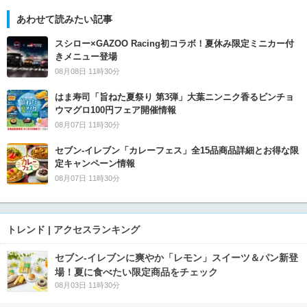
あわせて読みたい記事
スシロー×GAZOO Racing初コラボ！夏休み限定ミニカー付
きメニュー登場
08月08日 11時30分
はま寿司「旨ねた夏祭り 第3弾」大葉ニンニク香るビンチョ
ウマグロ100円フェア開催情報
08月07日 11時30分
セブン‐イレブン「カレーフェス」全15品商品詳細とお得な限
定キャンペーン情報
08月07日 11時30分
トレンド | アクセスランキング
セブン‐イレブンに爽やか「レモン」スイーツ＆パン新登
場！夏に食べたい限定商品をチェック
08月03日 11時30分