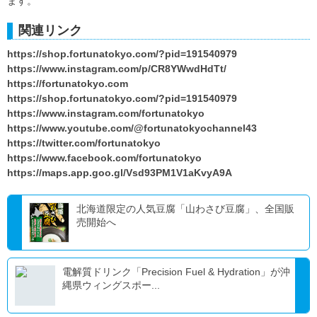
ます。
関連リンク
https://shop.fortunatokyo.com/?pid=191540979
https://www.instagram.com/p/CR8YWwdHdTt/
https://fortunatokyo.com
https://shop.fortunatokyo.com/?pid=191540979
https://www.instagram.com/fortunatokyo
https://www.youtube.com/@fortunatokyochannel43
https://twitter.com/fortunatokyo
https://www.facebook.com/fortunatokyo
https://maps.app.goo.gl/Vsd93PM1V1aKvyA9A
北海道限定の人気豆腐「山わさび豆腐」、全国販
売開始へ
電解質ドリンク「Precision Fuel & Hydration」が沖
縄県ウィングスポー...