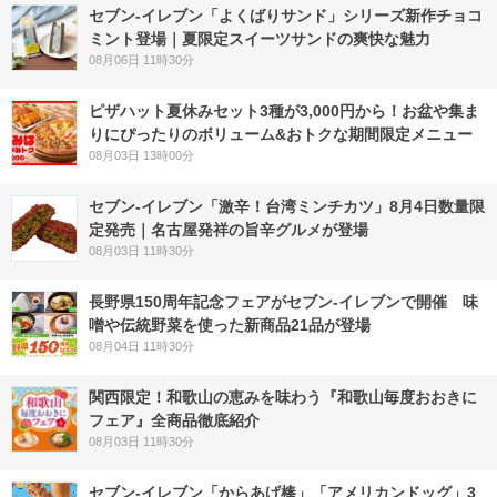
セブン‐イレブン「よくばりサンド」シリーズ新作チョコ
ミント登場｜夏限定スイーツサンドの爽快な魅力
08月06日 11時30分
ピザハット夏休みセット3種が3,000円から！お盆や集ま
りにぴったりのボリューム&おトクな期間限定メニュー
08月03日 13時00分
セブン-イレブン「激辛！台湾ミンチカツ」8月4日数量限
定発売｜名古屋発祥の旨辛グルメが登場
08月03日 11時30分
長野県150周年記念フェアがセブン-イレブンで開催 味
噌や伝統野菜を使った新商品21品が登場
08月04日 11時30分
関西限定！和歌山の恵みを味わう『和歌山毎度おおきに
フェア』全商品徹底紹介
08月03日 11時30分
セブン‐イレブン「からあげ棒」「アメリカンドッグ」3