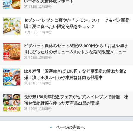
い一杯を実食体験レポート
07月31日 11時30分
セブン‐イレブンに爽やか「レモン」スイーツ＆パン新登
場！夏に食べたい限定商品をチェック
08月03日 11時30分
ピザハット夏休みセット3種が3,000円から！お盆や集ま
りにぴったりのボリューム&おトクな期間限定メニュー
08月03日 13時00分
はま寿司「国産生さば 100円」など夏限定の旨ねた第2
弾！漬けホタルイカや本鮪ほほ肉も登場中
07月31日 11時30分
長野県150周年記念フェアがセブン-イレブンで開催 味
噌や伝統野菜を使った新商品21品が登場
08月04日 11時30分
ページの先頭へ