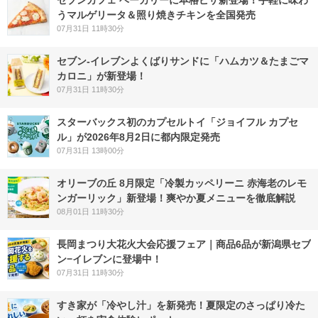
セブンカフェ ベーカリーに本格ピザ新登場！手軽に味わ
うマルゲリータ＆照り焼きチキンを全国発売
07月31日 11時30分
セブン‐イレブンよくばりサンドに「ハムカツ＆たまごマ
カロニ」が新登場！
07月31日 11時30分
スターバックス初のカプセルトイ「ジョイフル カプセ
ル」が2026年8月2日に都内限定発売
07月31日 13時00分
オリーブの丘 8月限定「冷製カッペリーニ 赤海老のレモ
ンガーリック」新登場！爽やか夏メニューを徹底解説
08月01日 11時30分
長岡まつり大花火大会応援フェア｜商品6品が新潟県セブ
ン−イレブンに登場中！
07月31日 11時30分
すき家が「冷やし汁」を新発売！夏限定のさっぱり冷た