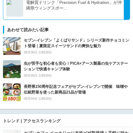
電解質ドリンク「Precision Fuel & Hydration」が沖
縄県ウィングスポー...
あわせて読みたい記事
セブン‐イレブン「よくばりサンド」シリーズ新作チョコミン
ト登場｜夏限定スイーツサンドの爽快な魅力
08月06日 11時30分
虫が苦手な初心者も安心！PICA×アース製薬の虫ケアステー
ションで快適キャンプ体験
08月05日 11時30分
長野県150周年記念フェアがセブン-イレブンで開催 味噌や
伝統野菜を使った新商品21品が登場
08月04日 11時30分
トレンド | アクセスランキング