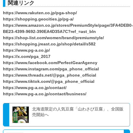
関連リンク
https://www.rakuten.co.jp/pga-shop/
https://shopping.geocities.jp/pg-a/
https://www.amazon.co.jp/stores/PremiumStyle/page/3FA4DEB0-
BE23-4399-9692-390EA4D35A7C?ref_=ast_bln
https://shop-list.com/women/brand/premiumstyle/
https://shopping.jreast.co.jp/shop/detail/s582
https://www.pg-a.co.jp/
https://x.com/pga_2017
https://www.facebook.com/PerfectGearAgency
https://www.instagram.com/pga_phone_official
https://www.threads.net/@pga_phone_official
https://www.tiktok.com/@pga_phone_official
https://www.pg-a.co.jp/contact/
https://www.pg-a.co.jp/contact/business/
北海道限定の人気豆腐「山わさび豆腐」、全国販
売開始へ