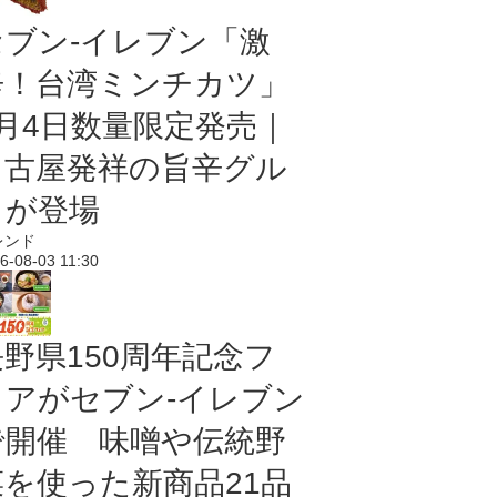
セブン-イレブン「激
辛！台湾ミンチカツ」
8月4日数量限定発売｜
名古屋発祥の旨辛グル
メが登場
レンド
6-08-03 11:30
長野県150周年記念フ
ェアがセブン-イレブン
で開催 味噌や伝統野
菜を使った新商品21品