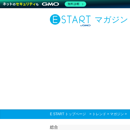
無料診断
マガジン
E START トップページ
>
トレンド
>
マガジン
総合