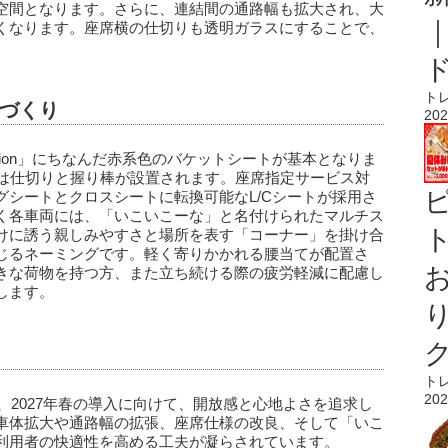
空間となります。さらに、連結間の通路幅も拡大され、大
くなります。座席横の仕切りも透明ガラスにすることで、
ト
づくり
202
ilion」にちなんだ赤系色のバケットシートが基本となりま
には仕切りと握り棒が設置されます。座席指定サービス対
シートとクロスシートに転換可能なL/Cシートが採用さ
く各車両には、「いこいこーな」と名付けられたマルチス
ト
けに誘う親しみやすさと場所を表す「コーナー」を掛け合
じるネーミングです。軽く寄りかかれる腰当てが配置さ
きな荷物を持つ方、また立ち続ける際の疲労軽減に配慮し
します。
ト
202
は、2027年春の導入に向けて、開放感と心地よさを追求し
車体拡大や通路幅の拡張、座席仕様の改良、そして「いこ
利用者の快適性を高める工夫が凝らされています。