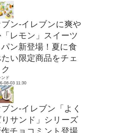
セブン‐イレブンに爽や
か「レモン」スイーツ
＆パン新登場！夏に食
べたい限定商品をチェ
ック
レンド
6-08-03 11:30
セブン‐イレブン「よく
ばりサンド」シリーズ
新作チョコミント登場