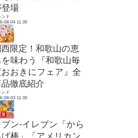
が登場
レンド
6-08-04 11:30
関西限定！和歌山の恵
みを味わう『和歌山毎
度おおきにフェア』全
商品徹底紹介
レンド
6-08-03 11:30
セブン‐イレブン「から
あげ棒」「アメリカン