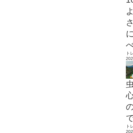
ト
202
心
ト
202