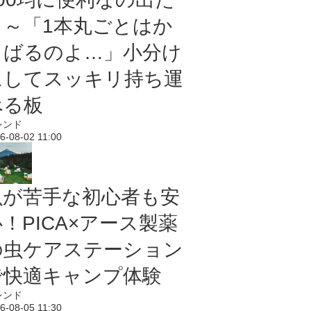
よ～「1本丸ごとはか
さばるのよ…」小分け
にしてスッキリ持ち運
べる板
レンド
6-08-02 11:00
虫が苦手な初心者も安
！PICA×アース製薬
の虫ケアステーション
で快適キャンプ体験
レンド
6-08-05 11:30