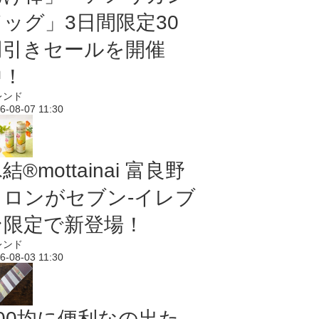
ドッグ」3日間限定30
円引きセールを開催
中！
レンド
6-08-07 11:30
結®mottainai 富良野
メロンがセブン‐イレブ
ン限定で新登場！
レンド
6-08-03 11:30
100均に便利なの出た