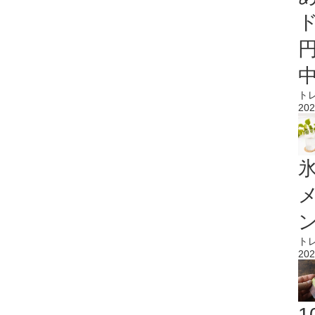
ト
202
氷
ト
202