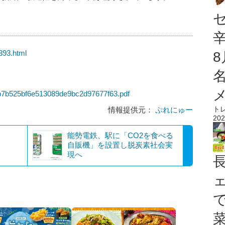
4393.html
4b7b525bf6e513089de9bc2d97677f63.pdf
ト
情報提供元：
ぷれにゅー
202
能勢電鉄、駅に「CO2を食べる
自販機」を設置し脱炭素社会実
現へ