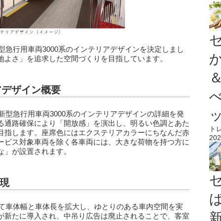
新型急行用車両3000系のインテリアデザインを決定しまし
地よさ」を追求した空間づくりを目指しています。
アデザイン概要
の新型急行用車両3000系のインテリアデザインの詳細を発
る通路確保により「開放感」を演出し、明るい色調とあた
ト
目指します。座席色にはエクステリアカラーにちなんだ赤
202
ービス対象車両を除く各車両には、大きな荷物を持つ方に
な」が設置されます。
現
して車体幅と車体長を拡大し、ゆとりのある車内空間を実
が新たに導入され、中吊り広告は廃止されることで、客室