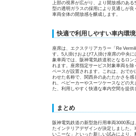
上部の視界が広がり、より開放感のある
型の透明ガラスの採用により見通しが良
車両全体の開放感を醸成します。
快適で利用しやすい車内環境
座席は、エクステリアカラー「Re Verm
す。5人掛けおよび7人掛け座席の中央
象車両では、阪神電気鉄道初となるロング
れます。座席指定サービス対象車両を除
ペースが設置されます。これは、おでか
わせた名称で、関西弁のあたたかさを感
れ、ベビーカーやスーツケースなどの大
た、利用しやすく快適な車内空間を提供
まとめ
阪神電気鉄道の新型急行用車両3000系
たインテリアデザインが決定しました。
いこーな」といった新しい試みにより、