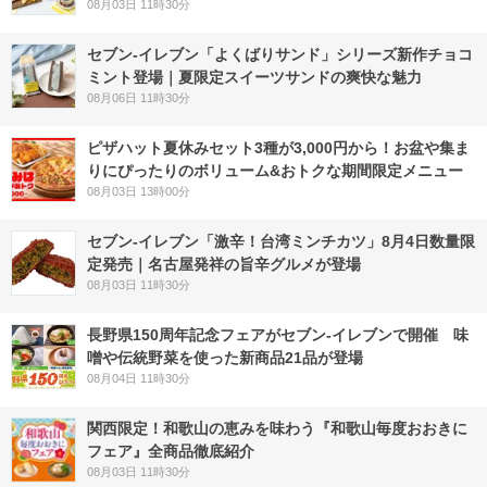
08月03日 11時30分
セブン‐イレブン「よくばりサンド」シリーズ新作チョコ
ミント登場｜夏限定スイーツサンドの爽快な魅力
08月06日 11時30分
ピザハット夏休みセット3種が3,000円から！お盆や集ま
りにぴったりのボリューム&おトクな期間限定メニュー
08月03日 13時00分
セブン-イレブン「激辛！台湾ミンチカツ」8月4日数量限
定発売｜名古屋発祥の旨辛グルメが登場
08月03日 11時30分
長野県150周年記念フェアがセブン-イレブンで開催 味
噌や伝統野菜を使った新商品21品が登場
08月04日 11時30分
関西限定！和歌山の恵みを味わう『和歌山毎度おおきに
フェア』全商品徹底紹介
08月03日 11時30分