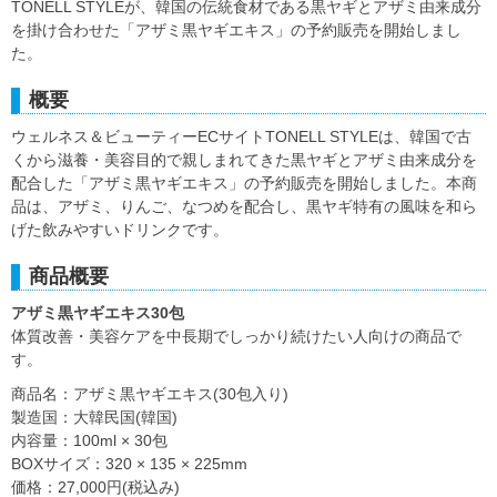
TONELL STYLEが、韓国の伝統食材である黒ヤギとアザミ由来成分
を掛け合わせた「アザミ黒ヤギエキス」の予約販売を開始しまし
た。
概要
ウェルネス＆ビューティーECサイトTONELL STYLEは、韓国で古
くから滋養・美容目的で親しまれてきた黒ヤギとアザミ由来成分を
配合した「アザミ黒ヤギエキス」の予約販売を開始しました。本商
品は、アザミ、りんご、なつめを配合し、黒ヤギ特有の風味を和ら
げた飲みやすいドリンクです。
商品概要
アザミ黒ヤギエキス30包
体質改善・美容ケアを中長期でしっかり続けたい人向けの商品で
す。
商品名：アザミ黒ヤギエキス(30包入り)
製造国：大韓民国(韓国)
内容量：100ml × 30包
BOXサイズ：320 × 135 × 225mm
価格：27,000円(税込み)