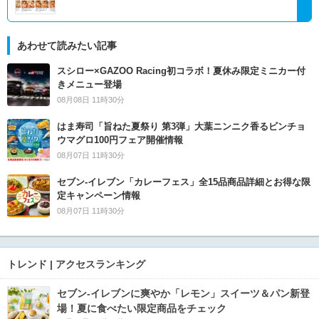
あわせて読みたい記事
スシロー×GAZOO Racing初コラボ！夏休み限定ミニカー付
きメニュー登場
08月08日 11時30分
はま寿司「旨ねた夏祭り 第3弾」大葉ニンニク香るビンチョ
ウマグロ100円フェア開催情報
08月07日 11時30分
セブン‐イレブン「カレーフェス」全15品商品詳細とお得な限
定キャンペーン情報
08月07日 11時30分
トレンド | アクセスランキング
セブン‐イレブンに爽やか「レモン」スイーツ＆パン新登
場！夏に食べたい限定商品をチェック