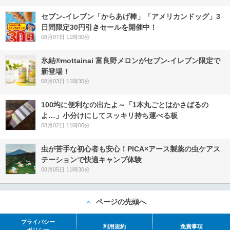
セブン‐イレブン「からあげ棒」「アメリカンドッグ」3
日間限定30円引きセールを開催中！
08月07日 11時30分
氷結®mottainai 富良野メロンがセブン‐イレブン限定で
新登場！
08月03日 11時30分
100均に便利なの出たよ～「1本丸ごとはかさばるの
よ…」小分けにしてスッキリ持ち運べる板
08月02日 11時00分
虫が苦手な初心者も安心！PICA×アース製薬の虫ケアス
テーションで快適キャンプ体験
08月05日 11時30分
ページの先頭へ
プライバシー
利用規約
免責事項
ポリシー