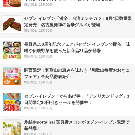
08月03日 13時00分
セブン-イレブン「激辛！台湾ミンチカツ」8月4日数量限
定発売｜名古屋発祥の旨辛グルメが登場
08月03日 11時30分
長野県150周年記念フェアがセブン-イレブンで開催 味
噌や伝統野菜を使った新商品21品が登場
08月04日 11時30分
関西限定！和歌山の恵みを味わう『和歌山毎度おおきに
フェア』全商品徹底紹介
08月03日 11時30分
セブン‐イレブン「からあげ棒」「アメリカンドッグ」3
日間限定30円引きセールを開催中！
08月07日 11時30分
氷結®mottainai 富良野メロンがセブン‐イレブン限定で
新登場！
08月03日 11時30分