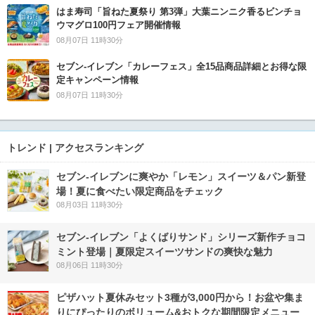
はま寿司「旨ねた夏祭り 第3弾」大葉ニンニク香るビンチョ
ウマグロ100円フェア開催情報
08月07日 11時30分
セブン‐イレブン「カレーフェス」全15品商品詳細とお得な限
定キャンペーン情報
08月07日 11時30分
トレンド | アクセスランキング
セブン‐イレブンに爽やか「レモン」スイーツ＆パン新登
場！夏に食べたい限定商品をチェック
08月03日 11時30分
セブン‐イレブン「よくばりサンド」シリーズ新作チョコ
ミント登場｜夏限定スイーツサンドの爽快な魅力
08月06日 11時30分
ピザハット夏休みセット3種が3,000円から！お盆や集ま
りにぴったりのボリューム&おトクな期間限定メニュー