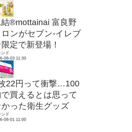
結®mottainai 富良野
メロンがセブン‐イレブ
ン限定で新登場！
レンド
6-08-03 11:30
枚22円って衝撃…100
均で買えるとは思って
なかった衛生グッズ
レンド
6-08-01 11:00