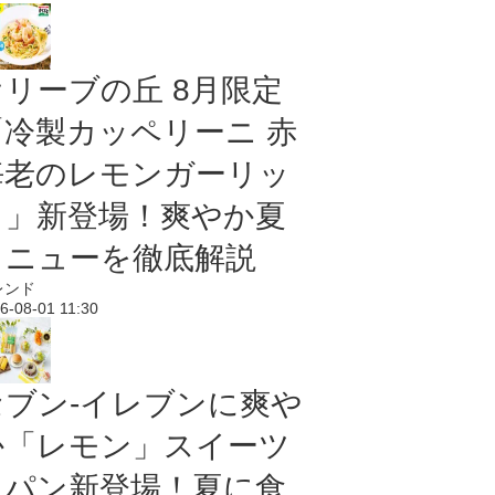
オリーブの丘 8月限定
「冷製カッペリーニ 赤
海老のレモンガーリッ
ク」新登場！爽やか夏
メニューを徹底解説
レンド
6-08-01 11:30
セブン‐イレブンに爽や
か「レモン」スイーツ
＆パン新登場！夏に食