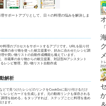
存・料理サポートアプリとして、日々の料理の悩みを解決しま
保存や料理のプロセスをサポートするアプリです。URLを貼り付
冷蔵庫の余り物を使った献立提案や、好みに合わせたレシピ調
整理や買い物リストの自動作成機能も備えています。
成、冷蔵庫の余り物からの献立提案、対話型AIアシスタント
ト
によるレシピ整理、買い物リスト自動作成
202
自動解析
Webページなどで見つけたレシピのリンクをCookGoに貼り付けるだけ
すいレシピカードを生成します。元の動画リンクも保存される
「調理を始める」をタップすれば、ステップごとに料理を進め
省けます。