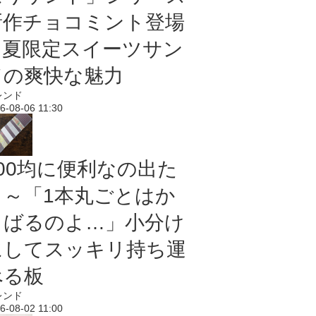
新作チョコミント登場
｜夏限定スイーツサン
ドの爽快な魅力
レンド
6-08-06 11:30
100均に便利なの出た
よ～「1本丸ごとはか
さばるのよ…」小分け
にしてスッキリ持ち運
べる板
レンド
6-08-02 11:00