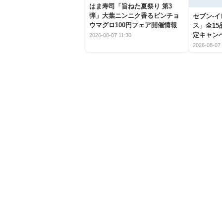
はま寿司「旨ねた夏祭り 第3
弾」大葉ニンニク香るビンチョ
セブン‐
ウマグロ100円フェア開催情報
ス」全1
定キャン
2026-08-07 11:30
2026-08-07 