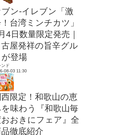
セブン-イレブン「激
辛！台湾ミンチカツ」
8月4日数量限定発売｜
名古屋発祥の旨辛グル
メが登場
レンド
6-08-03 11:30
関西限定！和歌山の恵
みを味わう『和歌山毎
度おおきにフェア』全
商品徹底紹介