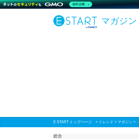
無料診断
マガジン
E START トップページ
>
トレンド
>
マガジン
総合