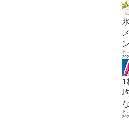
氷
ト
202
1
ト
202