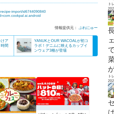
ト
202
-recipe-import/id6744090840
id=com.cookpal.ai.android
情報提供元：
ぷれにゅー
ゃけア
YANUKとOUR WACOALが初コ
」時間
ラボ！デニムに映えるカップイ
ンウェア3種が登場
ト
202