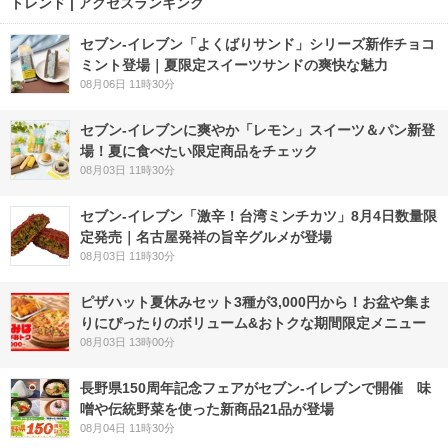
トレンド | アクセスランキング
セブン‐イレブン「よくばりサンド」シリーズ新作チョコ
ミント登場｜夏限定スイーツサンドの爽快な魅力
08月06日 11時30分
セブン‐イレブンに爽やか「レモン」スイーツ＆パン新登
場！夏に食べたい限定商品をチェック
08月03日 11時30分
セブン-イレブン「激辛！台湾ミンチカツ」8月4日数量限
定発売｜名古屋発祥の旨辛グルメが登場
08月03日 11時30分
ピザハット夏休みセット3種が3,000円から！お盆や集ま
りにぴったりのボリューム&おトクな期間限定メニュー
08月03日 13時00分
長野県150周年記念フェアがセブン-イレブンで開催 味
噌や伝統野菜を使った新商品21品が登場
08月04日 11時30分