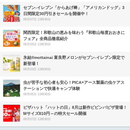
セブン‐イレブン「からあげ棒」「アメリカンドッグ」3
日間限定30円引きセールを開催中！
08月07日 11時30分
関西限定！和歌山の恵みを味わう『和歌山毎度おおきに
フェア』全商品徹底紹介
08月03日 11時30分
氷結®mottainai 富良野メロンがセブン‐イレブン限定で
新登場！
08月03日 11時30分
虫が苦手な初心者も安心！PICA×アース製薬の虫ケアス
テーションで快適キャンプ体験
08月05日 11時30分
ピザハット「ハットの日」8月は新作ビビンバピザ登場！
Mサイズ810円～の特大セール開催
08月07日 11時30分