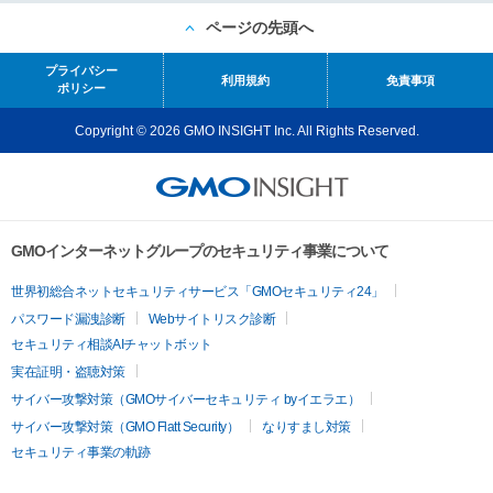
ページの先頭へ
プライバシー
利用規約
免責事項
ポリシー
Copyright © 2026 GMO INSIGHT Inc. All Rights Reserved.
GMOインターネットグループのセキュリティ事業について
世界初総合ネットセキュリティサービス「GMOセキュリティ24」
パスワード漏洩診断
Webサイトリスク診断
セキュリティ相談AIチャットボット
実在証明・盗聴対策
サイバー攻撃対策（GMOサイバーセキュリティ byイエラエ）
サイバー攻撃対策（GMO Flatt Security）
なりすまし対策
セキュリティ事業の軌跡