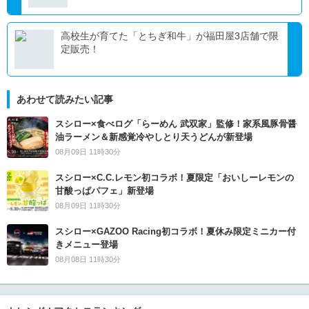
高校生が育てた「とちぎ和牛」が福田屋3店舗で限
定販売！
あわせて読みたい記事
スシロー×食べログ「らーめん 武双家」監修！家系風豚骨醤
油ラーメン＆新感覚冷やしとり天うどんが新登場
08月09日 11時30分
スシロー×C.C.レモン初コラボ！夏限定「おいしーレモンの
甘酸っぱパフェ」新登場
08月09日 11時30分
スシロー×GAZOO Racing初コラボ！夏休み限定ミニカー付
きメニュー登場
08月08日 11時30分