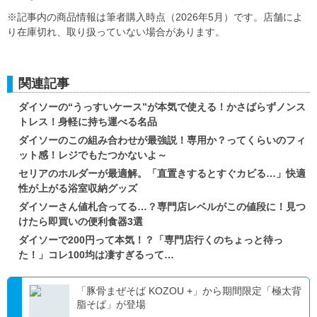
※記事内の商品情報は筆者購入時点（2026年5月）です。店舗によ
り在庫切れ、取り扱っていない場合があります。
関連記事
ダイソーの“うっすいケース”が本気で使える！かさばらずノンス
トレス！身軽に持ち運べる名品
ダイソーのこの組み合わせが最強説！専用か？ってくらいのフィ
ット感！レジでもたつかないよ～
セリアのホルダーが最適解。「直置きするとすぐカビる…」快適
性が上がる浴室収納グッズ
ダイソーさん値札合ってる…？専門店レベルがこの値段に！見つ
けたら即買いの便利食器3選
ダイソーで200円って本気！？「専門店行くのちょっと待っ
た！」コレ100均は凄すぎるって…
「豚骨まぜそば KOZOU +」から期間限定「極太背
脂そば」が登場