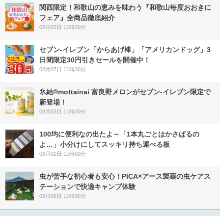
関西限定！和歌山の恵みを味わう『和歌山毎度おおきに
フェア』全商品徹底紹介
08月03日 11時30分
セブン‐イレブン「からあげ棒」「アメリカンドッグ」3
日間限定30円引きセールを開催中！
08月07日 11時30分
氷結®mottainai 富良野メロンがセブン‐イレブン限定で
新登場！
08月03日 11時30分
100均に便利なの出たよ～「1本丸ごとはかさばるの
よ…」小分けにしてスッキリ持ち運べる板
08月02日 11時00分
虫が苦手な初心者も安心！PICA×アース製薬の虫ケアス
テーションで快適キャンプ体験
08月05日 11時30分