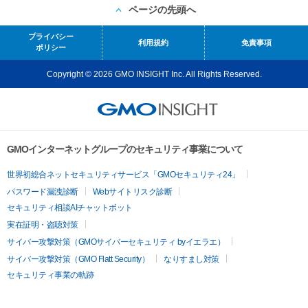
ページの先頭へ
プライバシー
利用規約
免責事項
ポリシー
Copyright © 2026 GMO INSIGHT Inc. All Rights Reserved.
GMOインターネットグループのセキュリティ事業について
世界初総合ネットセキュリティサービス「GMOセキュリティ24」
パスワード漏洩診断
Webサイトリスク診断
セキュリティ相談AIチャットボット
実在証明・盗聴対策
サイバー攻撃対策（GMOサイバーセキュリティ byイエラエ）
サイバー攻撃対策（GMO Flatt Security）
なりすまし対策
セキュリティ事業の軌跡