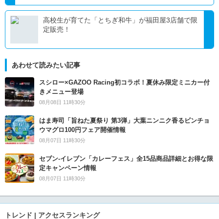
高校生が育てた「とちぎ和牛」が福田屋3店舗で限
定販売！
あわせて読みたい記事
スシロー×GAZOO Racing初コラボ！夏休み限定ミニカー付
きメニュー登場
08月08日 11時30分
はま寿司「旨ねた夏祭り 第3弾」大葉ニンニク香るビンチョ
ウマグロ100円フェア開催情報
08月07日 11時30分
セブン‐イレブン「カレーフェス」全15品商品詳細とお得な限
定キャンペーン情報
08月07日 11時30分
トレンド | アクセスランキング