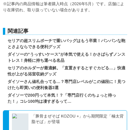
※記事内の商品情報は筆者購入時点（2026年5月）です。店舗によ
り在庫切れ、取り扱っていない場合があります。
関連記事
セリアの超スリムポーチで重いバッグはもう卒業！パンパンな鞄
とさよならできる便利グッズ
ダイソーの“うっすいケース”が本気で使える！かさばらずノンス
トレス！身軽に持ち運べる名品
セリアのホルダーが最適解。「直置きするとすぐカビる…」快適
性が上がる浴室収納グッズ
ダイソーさん値札合ってる…？専門店レベルがこの値段に！見つ
けたら即買いの便利食器3選
ダイソーで200円って本気！？「専門店行くのちょっと待っ
た！」コレ100均は凄すぎるって…
「豚骨まぜそば KOZOU +」から期間限定「極太背
脂そば」が登場