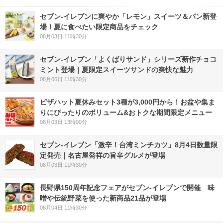
セブン‐イレブンに爽やか「レモン」スイーツ＆パン新登
場！夏に食べたい限定商品をチェック
08月03日 11時30分
セブン‐イレブン「よくばりサンド」シリーズ新作チョコ
ミント登場｜夏限定スイーツサンドの爽快な魅力
08月06日 11時30分
ピザハット夏休みセット3種が3,000円から！お盆や集ま
りにぴったりのボリューム&おトクな期間限定メニュー
08月03日 13時00分
セブン-イレブン「激辛！台湾ミンチカツ」8月4日数量限
定発売｜名古屋発祥の旨辛グルメが登場
08月03日 11時30分
長野県150周年記念フェアがセブン-イレブンで開催 味
噌や伝統野菜を使った新商品21品が登場
08月04日 11時30分