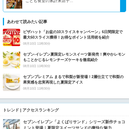
こども食堂の累計来店子...
あわせて読みたい記事
ピザハット「お盆の10スライスキャンペーン」6日間限定で
最大60スライス獲得！お得なポイント活用術を紹介
08月10日 11時30分
セブン‐イレブン夏限定レモンスイーツ新発売！爽やかレモン
もことかじるレモンチーズケーキを徹底紹介
08月10日 11時30分
セブンプレミアム まるで和梨が新登場！2層仕立てで和梨の
果実感を忠実再現した夏限定アイス
08月10日 11時30分
トレンド | アクセスランキング
セブン‐イレブン「よくばりサンド」シリーズ新作チョコ
ミント登場｜夏限定スイーツサンドの爽快な魅力