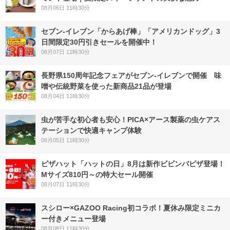
08月06日 11時30分
セブン‐イレブン「からあげ棒」「アメリカンドッグ」3
日間限定30円引きセールを開催中！
08月07日 11時30分
長野県150周年記念フェアがセブン-イレブンで開催 味
噌や伝統野菜を使った新商品21品が登場
08月04日 11時30分
虫が苦手な初心者も安心！PICA×アース製薬の虫ケアス
テーションで快適キャンプ体験
08月05日 11時30分
ピザハット「ハットの日」8月は新作ビビンバピザ登場！
Mサイズ810円～の特大セール開催
08月07日 11時30分
スシロー×GAZOO Racing初コラボ！夏休み限定ミニカ
ー付きメニュー登場
08月08日 11時30分