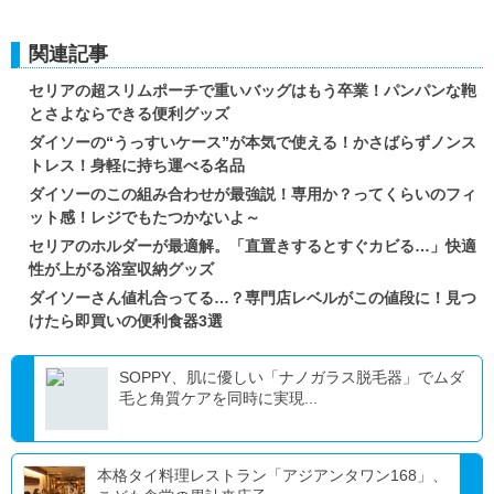
関連記事
セリアの超スリムポーチで重いバッグはもう卒業！パンパンな鞄
とさよならできる便利グッズ
ダイソーの“うっすいケース”が本気で使える！かさばらずノンス
トレス！身軽に持ち運べる名品
ダイソーのこの組み合わせが最強説！専用か？ってくらいのフィ
ット感！レジでもたつかないよ～
セリアのホルダーが最適解。「直置きするとすぐカビる…」快適
性が上がる浴室収納グッズ
ダイソーさん値札合ってる…？専門店レベルがこの値段に！見つ
けたら即買いの便利食器3選
SOPPY、肌に優しい「ナノガラス脱毛器」でムダ
毛と角質ケアを同時に実現...
本格タイ料理レストラン「アジアンタワン168」、