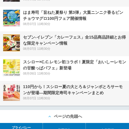
はま寿司「旨ねた夏祭り 第3弾」大葉ニンニク香るビン
チョウマグロ100円フェア開催情報
08月07日 11時30分
セブン‐イレブン「カレーフェス」全15品商品詳細とお得
な限定キャンペーン情報
08月07日 11時30分
スシロー×C.C.レモン初コラボ！夏限定「おいしーレモン
の甘酸っぱパフェ」新登場
08月09日 11時30分
110円から！スシロー夏の大とろ＆ジャンボとろサーモ
ンが登場―期間限定寿司キャンペーンまとめ
08月07日 11時30分
ページの先頭へ
プライバシー