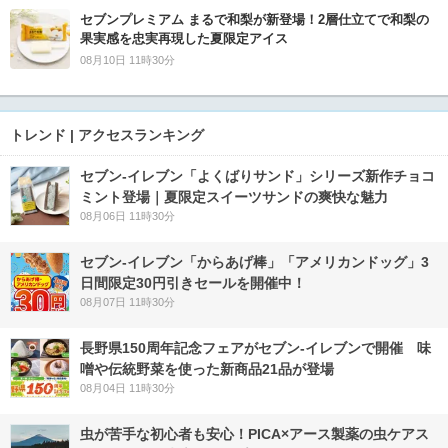
セブンプレミアム まるで和梨が新登場！2層仕立てで和梨の
果実感を忠実再現した夏限定アイス
08月10日 11時30分
トレンド | アクセスランキング
セブン‐イレブン「よくばりサンド」シリーズ新作チョコ
ミント登場｜夏限定スイーツサンドの爽快な魅力
08月06日 11時30分
セブン‐イレブン「からあげ棒」「アメリカンドッグ」3
日間限定30円引きセールを開催中！
08月07日 11時30分
長野県150周年記念フェアがセブン-イレブンで開催 味
噌や伝統野菜を使った新商品21品が登場
08月04日 11時30分
虫が苦手な初心者も安心！PICA×アース製薬の虫ケアス