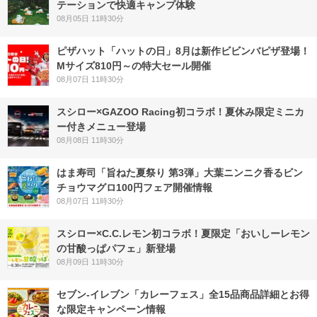
テーションで快適キャンプ体験
08月05日 11時30分
ピザハット「ハットの日」8月は新作ビビンバピザ登場！
Mサイズ810円～の特大セール開催
08月07日 11時30分
スシロー×GAZOO Racing初コラボ！夏休み限定ミニカ
ー付きメニュー登場
08月08日 11時30分
はま寿司「旨ねた夏祭り 第3弾」大葉ニンニク香るビン
チョウマグロ100円フェア開催情報
08月07日 11時30分
スシロー×C.C.レモン初コラボ！夏限定「おいしーレモン
の甘酸っぱパフェ」新登場
08月09日 11時30分
セブン‐イレブン「カレーフェス」全15品商品詳細とお得
な限定キャンペーン情報