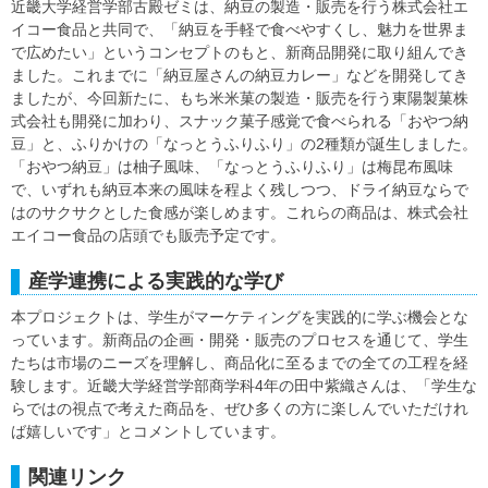
近畿大学経営学部古殿ゼミは、納豆の製造・販売を行う株式会社エ
イコー食品と共同で、「納豆を手軽で食べやすくし、魅力を世界ま
で広めたい」というコンセプトのもと、新商品開発に取り組んでき
ました。これまでに「納豆屋さんの納豆カレー」などを開発してき
ましたが、今回新たに、もち米米菓の製造・販売を行う東陽製菓株
式会社も開発に加わり、スナック菓子感覚で食べられる「おやつ納
豆」と、ふりかけの「なっとうふりふり」の2種類が誕生しました。
「おやつ納豆」は柚子風味、「なっとうふりふり」は梅昆布風味
で、いずれも納豆本来の風味を程よく残しつつ、ドライ納豆ならで
はのサクサクとした食感が楽しめます。これらの商品は、株式会社
エイコー食品の店頭でも販売予定です。
産学連携による実践的な学び
本プロジェクトは、学生がマーケティングを実践的に学ぶ機会とな
っています。新商品の企画・開発・販売のプロセスを通じて、学生
たちは市場のニーズを理解し、商品化に至るまでの全ての工程を経
験します。近畿大学経営学部商学科4年の田中紫織さんは、「学生な
らではの視点で考えた商品を、ぜひ多くの方に楽しんでいただけれ
ば嬉しいです」とコメントしています。
関連リンク