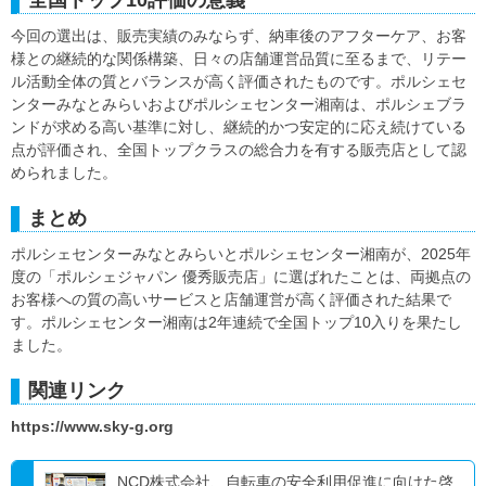
今回の選出は、販売実績のみならず、納車後のアフターケア、お客
様との継続的な関係構築、日々の店舗運営品質に至るまで、リテー
ル活動全体の質とバランスが高く評価されたものです。ポルシェセ
ンターみなとみらいおよびポルシェセンター湘南は、ポルシェブラ
ンドが求める高い基準に対し、継続的かつ安定的に応え続けている
点が評価され、全国トップクラスの総合力を有する販売店として認
められました。
まとめ
ポルシェセンターみなとみらいとポルシェセンター湘南が、2025年
度の「ポルシェジャパン 優秀販売店」に選ばれたことは、両拠点の
お客様への質の高いサービスと店舗運営が高く評価された結果で
す。ポルシェセンター湘南は2年連続で全国トップ10入りを果たし
ました。
関連リンク
https://www.sky-g.org
NCD株式会社、自転車の安全利用促進に向けた啓