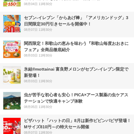
08月04日 11時30分
セブン‐イレブン「からあげ棒」「アメリカンドッグ」3
日間限定30円引きセールを開催中！
08月07日 11時30分
関西限定！和歌山の恵みを味わう『和歌山毎度おおきに
フェア』全商品徹底紹介
08月03日 11時30分
氷結®mottainai 富良野メロンがセブン‐イレブン限定で
新登場！
08月03日 11時30分
虫が苦手な初心者も安心！PICA×アース製薬の虫ケアス
テーションで快適キャンプ体験
08月05日 11時30分
ピザハット「ハットの日」8月は新作ビビンバピザ登場！
Mサイズ810円～の特大セール開催
08月07日 11時30分