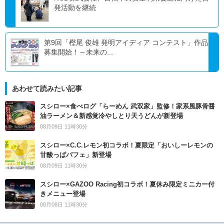
発活動を継続
第9回「樫尾 俊雄 発明アイディア コンテスト」作品
募集開始！～未来の...
あわせて読みたい記事
スシロー×食べログ「らーめん 武双家」監修！家系風豚骨醤
油ラーメン＆新感覚冷やしとり天うどんが新登場
08月09日 11時30分
スシロー×C.C.レモン初コラボ！夏限定「おいしーレモンの
甘酸っぱパフェ」新登場
08月09日 11時30分
スシロー×GAZOO Racing初コラボ！夏休み限定ミニカー付
きメニュー登場
08月08日 11時30分