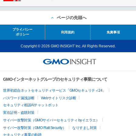
ページの先頭へ
プライバシー
利用規約
免責事項
ポリシー
Copyright © 2026 GMO INSIGHT Inc. All Rights Reserved.
GMOインターネットグループのセキュリティ事業について
世界初総合ネットセキュリティサービス「GMOセキュリティ24」
パスワード漏洩診断
Webサイトリスク診断
セキュリティ相談AIチャットボット
実在証明・盗聴対策
サイバー攻撃対策（GMOサイバーセキュリティ byイエラエ）
サイバー攻撃対策（GMO Flatt Security）
なりすまし対策
セキュリティ事業の軌跡