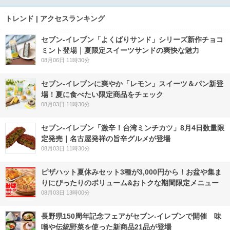
トレンド | アクセスランキング
セブン‐イレブン「よくばりサンド」シリーズ新作チョコ
ミント登場｜夏限定スイーツサンドの爽快な魅力
08月06日 11時30分
セブン‐イレブンに爽やか「レモン」スイーツ＆パン新登
場！夏に食べたい限定商品をチェック
08月03日 11時30分
セブン-イレブン「激辛！台湾ミンチカツ」8月4日数量限
定発売｜名古屋発祥の旨辛グルメが登場
08月03日 11時30分
ピザハット夏休みセット3種が3,000円から！お盆や集ま
りにぴったりのボリューム&おトクな期間限定メニュー
08月03日 13時00分
長野県150周年記念フェアがセブン-イレブンで開催 味
噌や伝統野菜を使った新商品21品が登場