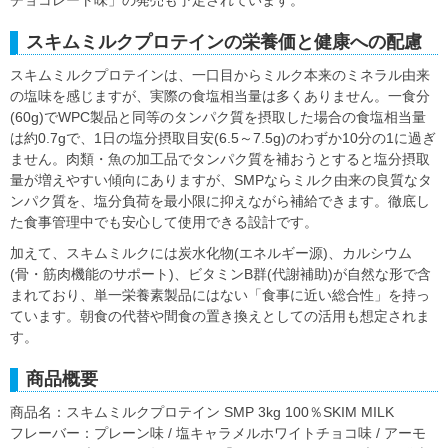
スキムミルクプロテインの栄養価と健康への配慮
スキムミルクプロテインは、一口目からミルク本来のミネラル由来
の塩味を感じますが、実際の食塩相当量は多くありません。一食分
(60g)でWPC製品と同等のタンパク質を摂取した場合の食塩相当量
は約0.7gで、1日の塩分摂取目安(6.5～7.5g)のわずか10分の1に過ぎ
ません。肉類・魚の加工品でタンパク質を補おうとすると塩分摂取
量が増えやすい傾向にありますが、SMPならミルク由来の良質なタ
ンパク質を、塩分負荷を最小限に抑えながら補給できます。徹底し
た食事管理中でも安心して使用できる設計です。
加えて、スキムミルクには炭水化物(エネルギー源)、カルシウム
(骨・筋肉機能のサポート)、ビタミンB群(代謝補助)が自然な形で含
まれており、単一栄養素製品にはない「食事に近い総合性」を持っ
ています。朝食の代替や間食の置き換えとしての活用も想定されま
す。
商品概要
商品名：スキムミルクプロテイン SMP 3kg 100％SKIM MILK
フレーバー：プレーン味 / 塩キャラメルホワイトチョコ味 / アーモ