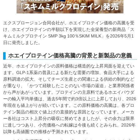
エクスプロージョン合同会社が、ホエイプロテイン価格の高騰を受
け、ホエイプロテインの半額以下を実現した全栄養型の新商品「ス
キムミルクプロテイン SMP 3kg 100％SKIM MILK」を2026年5月1
日に発売しました。
ホエイプロテイン価格高騰の背景と新製品の意義
近年、ホエイプロテインの原料価格は構造的な上昇局面を迎えてい
ます。GLP-1系薬の普及による新たな需要の増加、食品大手による
原料調達の拡大、そしてチーズ生産との関連による供給の制約など
が重なり、「かつて経験したことのない市場の逼迫」と業界関係者
から声があがっています。プロテインの主原料であるホエイパウダ
ーの輸入平均単価は、過去5年間で約3倍以上に上昇しており、2026
年現在も値上がりが続いています。この原料価格の高騰は、各プロ
テイン製品の相次ぐ値上げの直接的な原因となっています。メーカ
ー各社はコスト上昇分の吸収に努めてきましたが、その余力は限界
に達しつつあり、小売価格への転嫁は今後も続くとみられ、2026年
以降も高値圏での推移が予測されています。