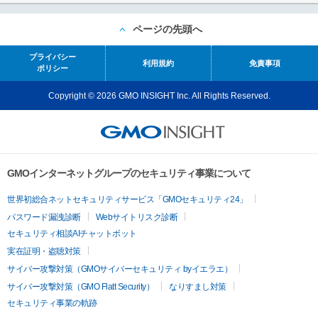
ページの先頭へ
プライバシー
利用規約
免責事項
ポリシー
Copyright © 2026 GMO INSIGHT Inc. All Rights Reserved.
GMOインターネットグループのセキュリティ事業について
世界初総合ネットセキュリティサービス「GMOセキュリティ24」
パスワード漏洩診断
Webサイトリスク診断
セキュリティ相談AIチャットボット
実在証明・盗聴対策
サイバー攻撃対策（GMOサイバーセキュリティ byイエラエ）
サイバー攻撃対策（GMO Flatt Security）
なりすまし対策
セキュリティ事業の軌跡