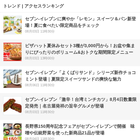
トレンド | アクセスランキング
セブン‐イレブンに爽やか「レモン」スイーツ＆パン新登
場！夏に食べたい限定商品をチェック
08月03日 11時30分
ピザハット夏休みセット3種が3,000円から！お盆や集ま
りにぴったりのボリューム&おトクな期間限定メニュー
08月03日 13時00分
セブン‐イレブン「よくばりサンド」シリーズ新作チョコ
ミント登場｜夏限定スイーツサンドの爽快な魅力
08月06日 11時30分
セブン-イレブン「激辛！台湾ミンチカツ」8月4日数量限
定発売｜名古屋発祥の旨辛グルメが登場
08月03日 11時30分
長野県150周年記念フェアがセブン-イレブンで開催 味
噌や伝統野菜を使った新商品21品が登場
08月04日 11時30分