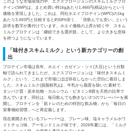
このような市場環境の中、エクスプロージョンのスキムミルクプロ
テイン(SMP)は、まとめ買い時1kgあたり1,466円(税込)からという
価格を実現しました。これは、同社ホエイプロテイン(WPC)の1kg
あたり3,493円と比較すると約58%安く、「倍飲んでも安い」という
訴求を数字が裏付けています。ホエイ価格の上昇が続く中、スキム
ミルクプロテインは「継続できる選択肢」として、より大きな意味
を持つようになっています。
「味付きスキムミルク」という新カテゴリーの創
出
プロテイン市場は長年、ホエイ・カゼイン・ソイ(大豆)という分類
軸で語られてきましたが、エクスプロージョンは「味付きスキムミ
ルク」という、これまで市場にほぼ存在しなかった空白に着目しま
した。スキムミルク(脱脂粉乳)は、牛乳から脂質を除いた素材で、
タンパク質・炭水化物・カルシウム・ビタミンB群を天然の比率で
含んでいます。同社は、毎日飲んでも飽きない3つのフレーバーを展
開し、プロテインを「筋トレのための特別な飲み物」から「毎日の
栄養補給習慣」へと再定義します。
現在展開されているフレーバーは、プレーン味、塩キャラメルホワ
イトチョコ味、アーモンドミルク味です。2026年夏には、「ミルク
チョコレート味」の発売も予定されています。