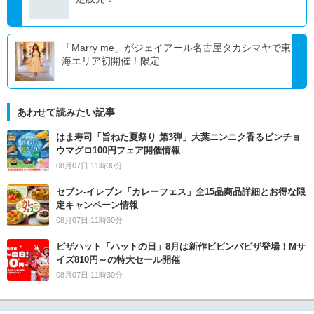
「Marry me」がジェイアール名古屋タカシマヤで東
海エリア初開催！限定...
あわせて読みたい記事
はま寿司「旨ねた夏祭り 第3弾」大葉ニンニク香るビンチョ
ウマグロ100円フェア開催情報
08月07日 11時30分
セブン‐イレブン「カレーフェス」全15品商品詳細とお得な限
定キャンペーン情報
08月07日 11時30分
ピザハット「ハットの日」8月は新作ビビンバピザ登場！Mサ
イズ810円～の特大セール開催
08月07日 11時30分