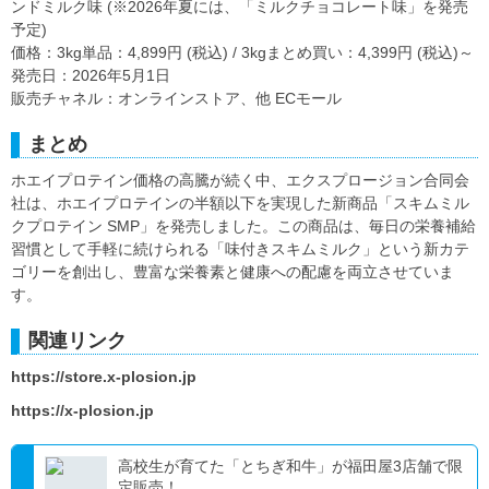
ンドミルク味 (※2026年夏には、「ミルクチョコレート味」を発売
予定)
価格：3kg単品：4,899円 (税込) / 3kgまとめ買い：4,399円 (税込)～
発売日：2026年5月1日
販売チャネル：オンラインストア、他 ECモール
まとめ
ホエイプロテイン価格の高騰が続く中、エクスプロージョン合同会
社は、ホエイプロテインの半額以下を実現した新商品「スキムミル
クプロテイン SMP」を発売しました。この商品は、毎日の栄養補給
習慣として手軽に続けられる「味付きスキムミルク」という新カテ
ゴリーを創出し、豊富な栄養素と健康への配慮を両立させていま
す。
関連リンク
https://store.x-plosion.jp
https://x-plosion.jp
高校生が育てた「とちぎ和牛」が福田屋3店舗で限
定販売！