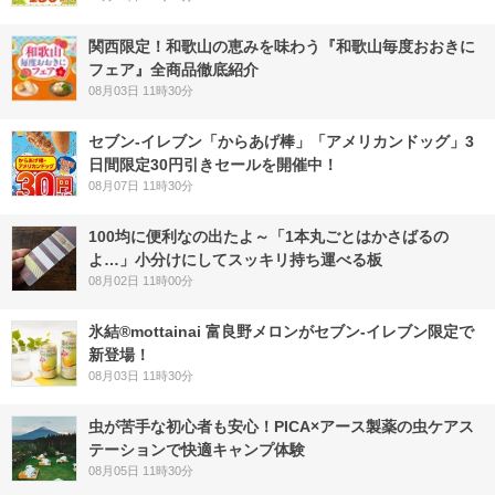
関西限定！和歌山の恵みを味わう『和歌山毎度おおきに
フェア』全商品徹底紹介
08月03日 11時30分
セブン‐イレブン「からあげ棒」「アメリカンドッグ」3
日間限定30円引きセールを開催中！
08月07日 11時30分
100均に便利なの出たよ～「1本丸ごとはかさばるの
よ…」小分けにしてスッキリ持ち運べる板
08月02日 11時00分
氷結®mottainai 富良野メロンがセブン‐イレブン限定で
新登場！
08月03日 11時30分
虫が苦手な初心者も安心！PICA×アース製薬の虫ケアス
テーションで快適キャンプ体験
08月05日 11時30分