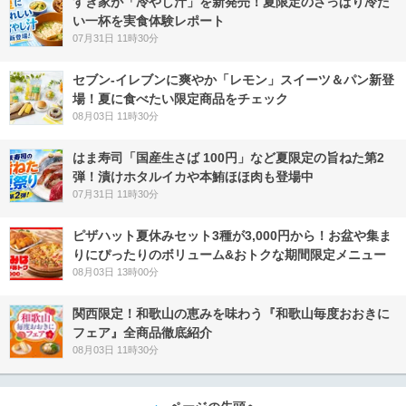
すき家が「冷やし汁」を新発売！夏限定のさっぱり冷た
い一杯を実食体験レポート
07月31日 11時30分
セブン‐イレブンに爽やか「レモン」スイーツ＆パン新登
場！夏に食べたい限定商品をチェック
08月03日 11時30分
はま寿司「国産生さば 100円」など夏限定の旨ねた第2
弾！漬けホタルイカや本鮪ほほ肉も登場中
07月31日 11時30分
ピザハット夏休みセット3種が3,000円から！お盆や集ま
りにぴったりのボリューム&おトクな期間限定メニュー
08月03日 13時00分
関西限定！和歌山の恵みを味わう『和歌山毎度おおきに
フェア』全商品徹底紹介
08月03日 11時30分