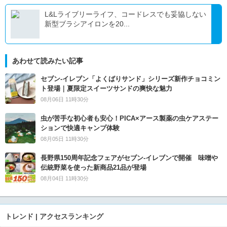
L&Lライブリーライフ、コードレスでも妥協しない
新型ブラシアイロンを20...
あわせて読みたい記事
セブン‐イレブン「よくばりサンド」シリーズ新作チョコミン
ト登場｜夏限定スイーツサンドの爽快な魅力
08月06日 11時30分
虫が苦手な初心者も安心！PICA×アース製薬の虫ケアステー
ションで快適キャンプ体験
08月05日 11時30分
長野県150周年記念フェアがセブン-イレブンで開催 味噌や
伝統野菜を使った新商品21品が登場
08月04日 11時30分
トレンド | アクセスランキング