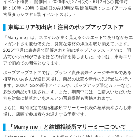
イベント概要： 開催日：2026年5月27日(水)～6月2日(火) 開催時
間：10時～20時 ※最終日のみ18時閉場 開催場所：ジェイアール名
古屋タカシマヤ 5階 イベントスポット
東海エリア初出店！注目のポップアップストア
「Marry me」は、スタイルが良く見えるシルエットでありながらエ
レガントさを兼ね備えた、良質な素材の洋服を取り揃えています。
2025年7月に表参道で開催された初のポップアップストアでは、開
店前から行列ができるほどの好評を博しました。今回は、東海エリ
アで初めての開催となります。
ポップアップストアでは、ブランド責任者兼イメージモデルである
植草れいあさんが連日来場し、商品の販売や新作の先行受注を行い
ます。2026年SSの新作アイテムや、ポップアップ限定カラーなど、
多数の商品が用意されます。また、期間中には、ご購入いただいた
方を対象に植草れいあさんとの写真撮影も実施されます。
さらに、時間限定で結婚相談所マリーミー代表の植草美幸さんも来
場し、店頭で参加者をお迎えする予定です。
「Marry me」と結婚相談所マリーミーについて
「Marry me」は、「もっとも煌めく自分を映し出す」をブランドコ