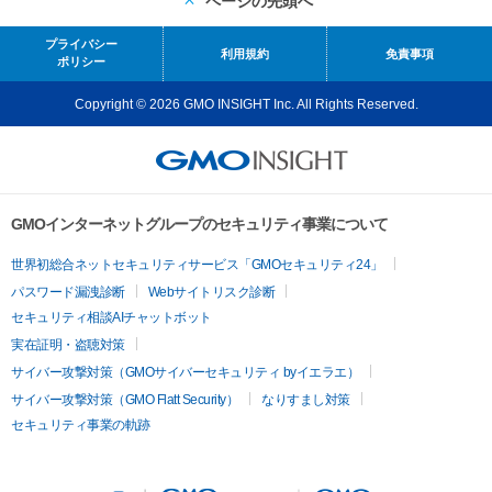
ページの先頭へ
プライバシー
利用規約
免責事項
ポリシー
Copyright © 2026 GMO INSIGHT Inc. All Rights Reserved.
GMOインターネットグループのセキュリティ事業について
世界初総合ネットセキュリティサービス「GMOセキュリティ24」
パスワード漏洩診断
Webサイトリスク診断
セキュリティ相談AIチャットボット
実在証明・盗聴対策
サイバー攻撃対策（GMOサイバーセキュリティ byイエラエ）
サイバー攻撃対策（GMO Flatt Security）
なりすまし対策
セキュリティ事業の軌跡