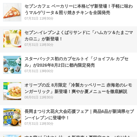
セブンカフェ ベーカリーに本格ピザ新登場！手軽に味わ
うマルゲリータ＆照り焼きチキンを全国発売
07月31日 11時30分
セブン‐イレブンよくばりサンドに「ハムカツ＆たまごマ
カロニ」が新登場！
07月31日 11時30分
スターバックス初のカプセルトイ「ジョイフル カプセ
ル」が2026年8月2日に都内限定発売
07月31日 13時00分
オリーブの丘 8月限定「冷製カッペリーニ 赤海老のレモ
ンガーリック」新登場！爽やか夏メニューを徹底解説
08月01日 11時30分
長岡まつり大花火大会応援フェア｜商品6品が新潟県セブ
ン−イレブンに登場中！
07月31日 11時30分