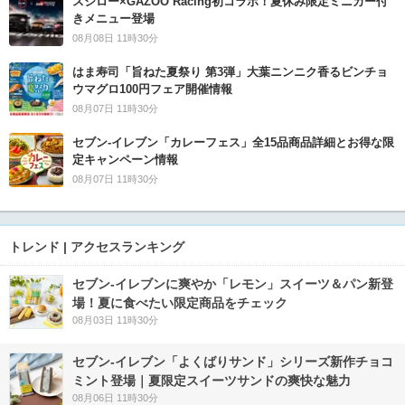
スシロー×GAZOO Racing初コラボ！夏休み限定ミニカー付
きメニュー登場
08月08日 11時30分
はま寿司「旨ねた夏祭り 第3弾」大葉ニンニク香るビンチョ
ウマグロ100円フェア開催情報
08月07日 11時30分
セブン‐イレブン「カレーフェス」全15品商品詳細とお得な限
定キャンペーン情報
08月07日 11時30分
トレンド | アクセスランキング
セブン‐イレブンに爽やか「レモン」スイーツ＆パン新登
場！夏に食べたい限定商品をチェック
08月03日 11時30分
セブン‐イレブン「よくばりサンド」シリーズ新作チョコ
ミント登場｜夏限定スイーツサンドの爽快な魅力
08月06日 11時30分