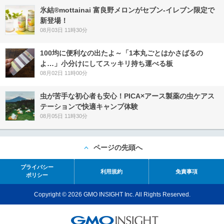
氷結®mottainai 富良野メロンがセブン‐イレブン限定で
新登場！
08月03日 11時30分
100均に便利なの出たよ～「1本丸ごとはかさばるの
よ…」小分けにしてスッキリ持ち運べる板
08月02日 11時00分
虫が苦手な初心者も安心！PICA×アース製薬の虫ケアス
テーションで快適キャンプ体験
08月05日 11時30分
ページの先頭へ
プライバシー
利用規約
免責事項
ポリシー
Copyright © 2026 GMO INSIGHT Inc. All Rights Reserved.