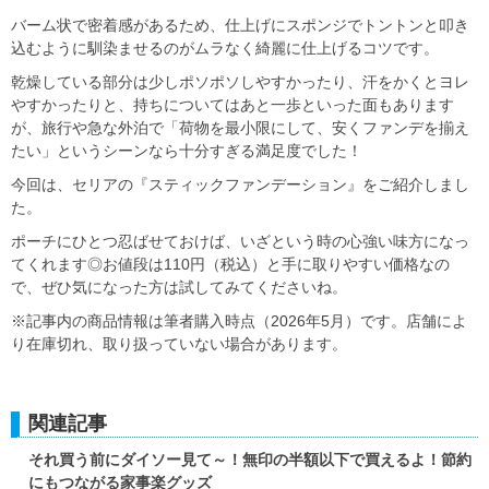
バーム状で密着感があるため、仕上げにスポンジでトントンと叩き
込むように馴染ませるのがムラなく綺麗に仕上げるコツです。
乾燥している部分は少しポソポソしやすかったり、汗をかくとヨレ
やすかったりと、持ちについてはあと一歩といった面もあります
が、旅行や急な外泊で「荷物を最小限にして、安くファンデを揃え
たい」というシーンなら十分すぎる満足度でした！
今回は、セリアの『スティックファンデーション』をご紹介しまし
た。
ポーチにひとつ忍ばせておけば、いざという時の心強い味方になっ
てくれます◎お値段は110円（税込）と手に取りやすい価格なの
で、ぜひ気になった方は試してみてくださいね。
※記事内の商品情報は筆者購入時点（2026年5月）です。店舗によ
り在庫切れ、取り扱っていない場合があります。
関連記事
それ買う前にダイソー見て～！無印の半額以下で買えるよ！節約
にもつながる家事楽グッズ