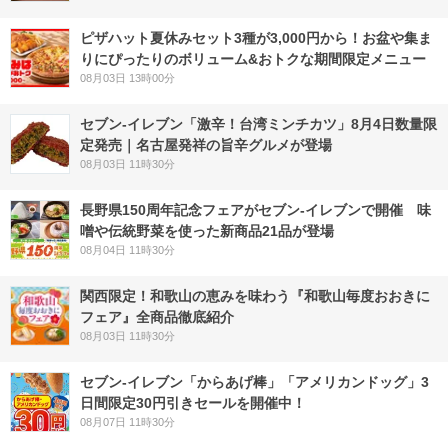
ピザハット夏休みセット3種が3,000円から！お盆や集ま
りにぴったりのボリューム&おトクな期間限定メニュー
08月03日 13時00分
セブン-イレブン「激辛！台湾ミンチカツ」8月4日数量限
定発売｜名古屋発祥の旨辛グルメが登場
08月03日 11時30分
長野県150周年記念フェアがセブン-イレブンで開催 味
噌や伝統野菜を使った新商品21品が登場
08月04日 11時30分
関西限定！和歌山の恵みを味わう『和歌山毎度おおきに
フェア』全商品徹底紹介
08月03日 11時30分
セブン‐イレブン「からあげ棒」「アメリカンドッグ」3
日間限定30円引きセールを開催中！
08月07日 11時30分