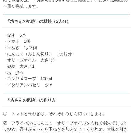
めて煮込めば、「坊さんが気絶するほど美味しい」とされる絶品の
一皿が完成します。
「坊さんの気絶」の材料（5人分）
・なす 5本
・トマト 1個
・玉ねぎ 1／2個
・にんにく（みじん切り） 1欠片分
・オリーブオイル 大さじ1
・砂糖 大さじ1
・塩 少々
・コンソメスープ 100ml
・イタリアンパセリ 少々
「坊さんの気絶」の作り方
① トマトと玉ねぎは、それぞれみじん切りにします。
② フライパンににんにく・オリーブオイルを入れて弱火でじっく
り炒め、香りが立ったら玉ねぎを加えてじっくり炒め、甘味を引き