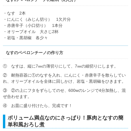
・なす 2本
・にんにく（みじん切り） 1欠片分
・赤唐辛子（小口切り） 1本分
・オリーブオイル 大さじ2杯
・岩塩・黒胡椒 各少々
なすのペペロンチーノの作り方
① なすは、縦に7㎜の薄切りにして、7㎜の細切りにします。
② 耐熱容器に①のなすを入れ、にんにく・赤唐辛子を散らしてい
れ、オリーブオイルを全体に回しかけ、岩塩・黒胡椒をひきます。
③ ②の上にフタをずらしてのせ、600wのレンジで4分加熱し、混
ぜ合わせます。
④ お皿に盛り付けたら、完成です！
ボリューム満点なのにさっぱり！豚肉となすの簡
単和風おろし煮