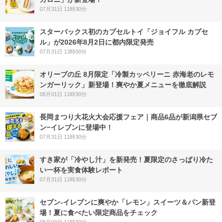
07月31日 11時30分
スターバックス初のカプセルトイ「ジョイフル カプセ
ル」が2026年8月2日に都内限定発売
07月31日 13時00分
オリーブの丘 8月限定「冷製カッペリーニ 赤海老のレモ
ンガーリック」新登場！爽やか夏メニューを徹底解説
08月01日 11時30分
長岡まつり大花火大会応援フェア｜商品6品が新潟県セブ
ン−イレブンに登場中！
07月31日 11時30分
すき家が「冷やし汁」を新発売！夏限定のさっぱり冷た
い一杯を実食体験レポート
07月31日 11時30分
セブン‐イレブンに爽やか「レモン」スイーツ＆パン新登
場！夏に食べたい限定商品をチェック