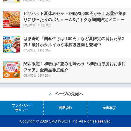
08月03日 11時30分
ピザハット夏休みセット3種が3,000円から！お盆や集ま
りにぴったりのボリューム&おトクな期間限定メニュー
08月03日 13時00分
はま寿司「国産生さば 100円」など夏限定の旨ねた第2
弾！漬けホタルイカや本鮪ほほ肉も登場中
07月31日 11時30分
関西限定！和歌山の恵みを味わう『和歌山毎度おおきに
フェア』全商品徹底紹介
08月03日 11時30分
ページの先頭へ
プライバシー
利用規約
免責事項
ポリシー
Copyright © 2026 GMO INSIGHT Inc. All Rights Reserved.