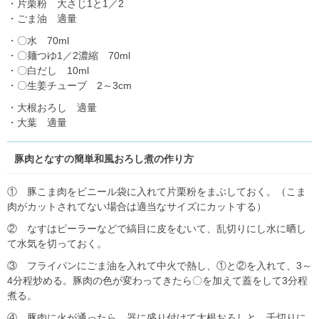
・片栗粉 大さじ1と1／2
・ごま油 適量
・〇水 70ml
・〇麺つゆ1／2濃縮 70ml
・〇白だし 10ml
・〇生姜チューブ 2～3cm
・大根おろし 適量
・大葉 適量
豚肉となすの簡単和風おろし煮の作り方
① 豚こま肉をビニール袋に入れて片栗粉をまぶしておく。（こま
肉がカットされてない場合は適当なサイズにカットする）
② なすはピーラーなどで縞目に皮をむいて、乱切りにし水に晒し
て水気を切っておく。
③ フライパンにごま油を入れて中火で熱し、①と②を入れて、3～
4分程炒める。豚肉の色が変わってきたら〇を加えて蓋をして3分程
煮る。
④ 豚肉に火が通ったら、器に盛り付けて大根おろしと、千切りに