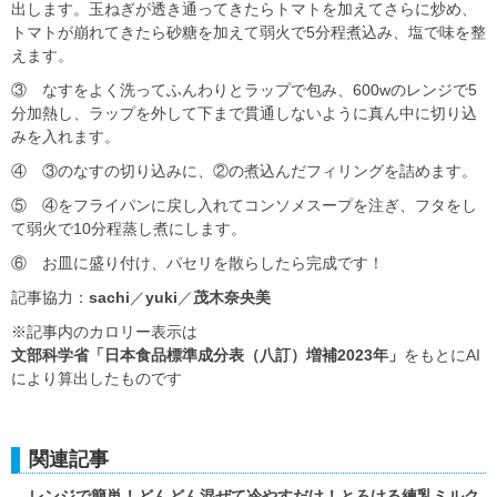
出します。玉ねぎが透き通ってきたらトマトを加えてさらに炒め、
トマトが崩れてきたら砂糖を加えて弱火で5分程煮込み、塩で味を整
えます。
③ なすをよく洗ってふんわりとラップで包み、600wのレンジで5
分加熱し、ラップを外して下まで貫通しないように真ん中に切り込
みを入れます。
④ ③のなすの切り込みに、②の煮込んだフィリングを詰めます。
⑤ ④をフライパンに戻し入れてコンソメスープを注ぎ、フタをし
て弱火で10分程蒸し煮にします。
⑥ お皿に盛り付け、パセリを散らしたら完成です！
記事協力：
sachi
／
yuki
／
茂木奈央美
※記事内のカロリー表示は
文部科学省「日本食品標準成分表（八訂）増補2023年」
をもとにAI
により算出したものです
関連記事
レンジで簡単！どんどん混ぜて冷やすだけ！とろける練乳ミルク