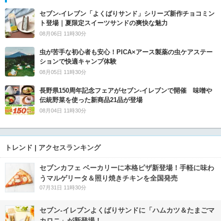
セブン‐イレブン「よくばりサンド」シリーズ新作チョコミン
ト登場｜夏限定スイーツサンドの爽快な魅力
08月06日 11時30分
虫が苦手な初心者も安心！PICA×アース製薬の虫ケアステー
ションで快適キャンプ体験
08月05日 11時30分
長野県150周年記念フェアがセブン-イレブンで開催 味噌や
伝統野菜を使った新商品21品が登場
08月04日 11時30分
トレンド | アクセスランキング
セブンカフェ ベーカリーに本格ピザ新登場！手軽に味わ
うマルゲリータ＆照り焼きチキンを全国発売
07月31日 11時30分
セブン‐イレブンよくばりサンドに「ハムカツ＆たまごマ
カロニ」が新登場！