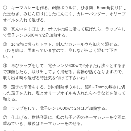
① キーマカレーを作る。耐熱ボウルに、ひき肉、5mm角切りにし
た玉ねぎ、みじん切りにしたにんにく、カレーパウダー、オリーブ
オイルを入れて混ぜる。
② 真ん中をくぼませ、ボウルの縁に沿って広げたら、ラップをし
て電子レンジ600ｗで2分加熱する。
③ 1cm角に切ったトマト、刻んだカレールウを加えて混ぜる。
（ひき肉は、固まっていますので、崩しながらよく混ぜて下さ
い。）
④ 再びラップをして、電子レンジ600wで2分または沸々とするま
で加熱したら、取り出してよく混ぜる。容器が熱くなりますので、
取り出す時や混ぜる時は気を付けて下さいね！
⑤ 茄子の準備をする。別の耐熱ボウルに、縦6～7mmの厚さに切
った茄子を入れ、塩とオリーブオイルも入れたらヘラなどを使って
和える。
⑥ ラップをして、電子レンジ600wで2分ほど加熱する。
⑦ 仕上げる。耐熱容器に、⑥の茄子と④のキーマカレーを交互に
重ねていき、最後はキーマカレーをのせる。