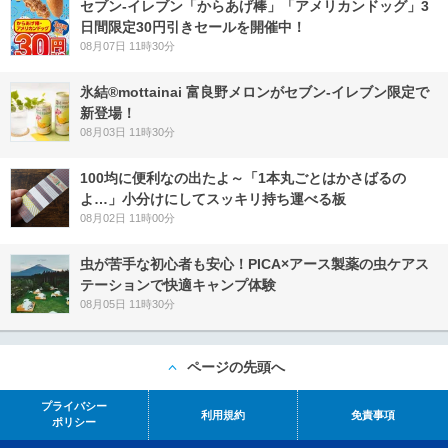
セブン‐イレブン「からあげ棒」「アメリカンドッグ」3
日間限定30円引きセールを開催中！
08月07日 11時30分
氷結®mottainai 富良野メロンがセブン‐イレブン限定で
新登場！
08月03日 11時30分
100均に便利なの出たよ～「1本丸ごとはかさばるの
よ…」小分けにしてスッキリ持ち運べる板
08月02日 11時00分
虫が苦手な初心者も安心！PICA×アース製薬の虫ケアス
テーションで快適キャンプ体験
08月05日 11時30分
ページの先頭へ
プライバシー
利用規約
免責事項
ポリシー