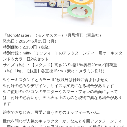
『MonoMaster』（モノマスター）7月号増刊（宝島社）
発売日：2026年5月25日（月）
特別価格：2,130円（税込）
特別付録：miffy［ミッフィー］のアフタヌーンティー用ケーキスタ
ンド＆カラー皿2枚セット
サイズ（約）：【スタンド】高さ26.5×幅18×奥行20cm／耐荷重
（約）1kg、【お皿】各直径15cm（素材：メラミン樹脂）
※ケーキスタンドとカラー皿2枚以外は付録に含まれません
※付録の色みやデザイン、サイズは変更になる場合があります
※ご使用のパソコンのモニターやスマートフォンの画面によって
は、付録の色合いが、画面表示上のものと現物で異なる場合があり
ます
絵本でおなじみ、可愛い白うさぎのミッフィーちゃん。
世代を問わず人気のキャラクターが、なんと今回アフタヌーンティ
ー用のケーキスタンドとお皿2枚のセットになって登場しちゃうんで