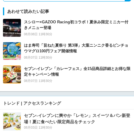
あわせて読みたい記事
スシロー×GAZOO Racing初コラボ！夏休み限定ミニカー付
きメニュー登場
08月08日 11時30分
はま寿司「旨ねた夏祭り 第3弾」大葉ニンニク香るビンチョ
ウマグロ100円フェア開催情報
08月07日 11時30分
セブン‐イレブン「カレーフェス」全15品商品詳細とお得な限
定キャンペーン情報
08月07日 11時30分
トレンド | アクセスランキング
セブン‐イレブンに爽やか「レモン」スイーツ＆パン新登
場！夏に食べたい限定商品をチェック
08月03日 11時30分