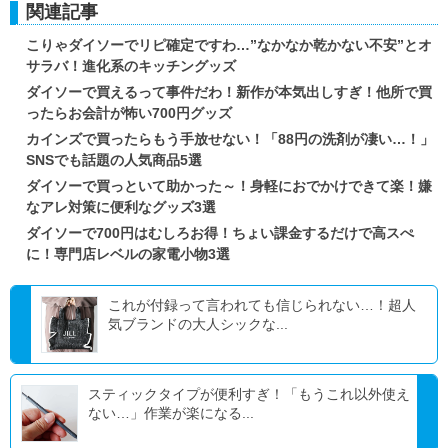
関連記事
こりゃダイソーでリピ確定ですわ…”なかなか乾かない不安”とオ
サラバ！進化系のキッチングッズ
ダイソーで買えるって事件だわ！新作が本気出しすぎ！他所で買
ったらお会計が怖い700円グッズ
カインズで買ったらもう手放せない！「88円の洗剤が凄い…！」
SNSでも話題の人気商品5選
ダイソーで買っといて助かった～！身軽におでかけできて楽！嫌
なアレ対策に便利なグッズ3選
ダイソーで700円はむしろお得！ちょい課金するだけで高スぺ
に！専門店レベルの家電小物3選
これが付録って言われても信じられない…！超人
気ブランドの大人シックな...
スティックタイプが便利すぎ！「もうこれ以外使え
ない…」作業が楽になる...