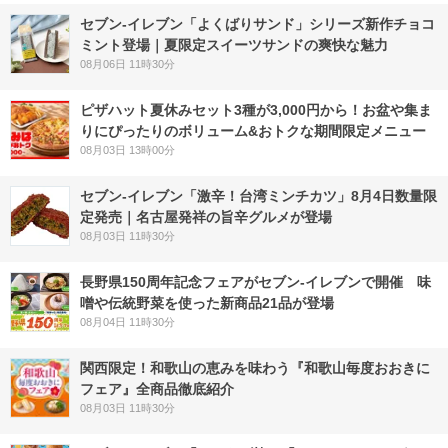
セブン‐イレブン「よくばりサンド」シリーズ新作チョコ
ミント登場｜夏限定スイーツサンドの爽快な魅力
08月06日 11時30分
ピザハット夏休みセット3種が3,000円から！お盆や集ま
りにぴったりのボリューム&おトクな期間限定メニュー
08月03日 13時00分
セブン-イレブン「激辛！台湾ミンチカツ」8月4日数量限
定発売｜名古屋発祥の旨辛グルメが登場
08月03日 11時30分
長野県150周年記念フェアがセブン-イレブンで開催 味
噌や伝統野菜を使った新商品21品が登場
08月04日 11時30分
関西限定！和歌山の恵みを味わう『和歌山毎度おおきに
フェア』全商品徹底紹介
08月03日 11時30分