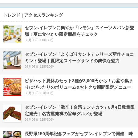
トレンド | アクセスランキング
セブン‐イレブンに爽やか「レモン」スイーツ＆パン新登
場！夏に食べたい限定商品をチェック
08月03日 11時30分
セブン‐イレブン「よくばりサンド」シリーズ新作チョコ
ミント登場｜夏限定スイーツサンドの爽快な魅力
08月06日 11時30分
ピザハット夏休みセット3種が3,000円から！お盆や集ま
りにぴったりのボリューム&おトクな期間限定メニュー
08月03日 13時00分
セブン-イレブン「激辛！台湾ミンチカツ」8月4日数量限
定発売｜名古屋発祥の旨辛グルメが登場
08月03日 11時30分
長野県150周年記念フェアがセブン-イレブンで開催 味