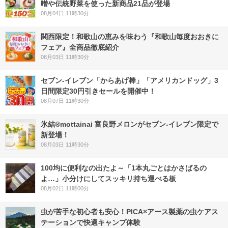
噌や伝統野菜を使った新商品21品が登場
08月04日 11時30分
関西限定！和歌山の恵みを味わう『和歌山毎度おおきに
フェア』全商品徹底紹介
08月03日 11時30分
セブン‐イレブン「からあげ棒」「アメリカンドッグ」3
日間限定30円引きセールを開催中！
08月07日 11時30分
氷結®mottainai 富良野メロンがセブン‐イレブン限定で
新登場！
08月03日 11時30分
100均に便利なの出たよ～「1本丸ごとはかさばるの
よ…」小分けにしてスッキリ持ち運べる板
08月02日 11時00分
虫が苦手な初心者も安心！PICA×アース製薬の虫ケアス
テーションで快適キャンプ体験