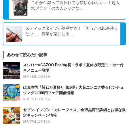
これが付録って言われても信じられない…！超人
気ブランドの大人シックな...
スティックタイプが便利すぎ！「もうこれ以外使え
ない…」作業が楽になる...
あわせて読みたい記事
スシロー×GAZOO Racing初コラボ！夏休み限定ミニカー付
きメニュー登場
08月08日 11時30分
はま寿司「旨ねた夏祭り 第3弾」大葉ニンニク香るビンチョ
ウマグロ100円フェア開催情報
08月07日 11時30分
セブン‐イレブン「カレーフェス」全15品商品詳細とお得な限
定キャンペーン情報
08月07日 11時30分