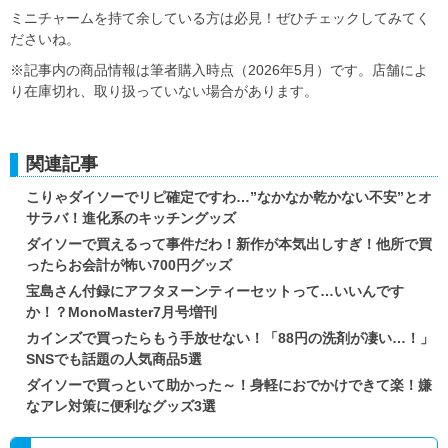
ミニチャームを持て余している方は必見！ぜひチェックしてみてく
ださいね。
※記事内の商品情報は筆者購入時点（2026年5月）です。店舗によ
り在庫切れ、取り扱っていない場合があります。
関連記事
こりゃダイソーでリピ確定ですわ…”なかなか乾かない不安”とオ
サラバ！進化系のキッチングッズ
ダイソーで買えるって事件だわ！新作が本気出しすぎ！他所で買
ったらお会計が怖い700円グッズ
宝島さん付録にアフタヌーンティーセットって…いいんです
か！？MonoMaster7月号増刊
カインズで買ったらもう手放せない！「88円の洗剤が凄い…！」
SNSでも話題の人気商品5選
ダイソーで買っといて助かった～！身軽におでかけできて楽！嫌
なアレ対策に便利なグッズ3選