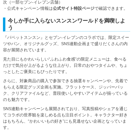
次（一部セブン-イレブン店舗）
・公式キャンペーン情報は
公式サイト特設ページ
で確認できます。
今しか手に入らないスンスンワールドを満喫しよ
う
『パペットスンスン』とセブン-イレブンのコラボでは、限定スイー
ツやパン、オリジナルグッズ、SNS連動企画まで盛りだくさんの内
容が展開されています。
見た目にもかわいらしい“ふわふわ食感”の限定メニューは、食べる
だけで気分が上がるような仕上がり。日常のおやつタイムや、ちょ
っとしたご褒美にもぴったりです。
さらに、対象商品の購入で参加できる抽選キャンペーンや、先着で
もらえる限定グッズ企画も実施。フラットケース、ジッパーパッ
ク、クリアファイルなど、普段使いしやすいアイテムが揃っている
のも魅力です。
SNS連動キャンペーンも展開されており、写真投稿やシェアを通じ
てコラボの世界観を楽しめる点も注目ポイント。キャラクター好き
はもちろん、“かわいいもの好き”にも見逃せない企画となっていま
す。