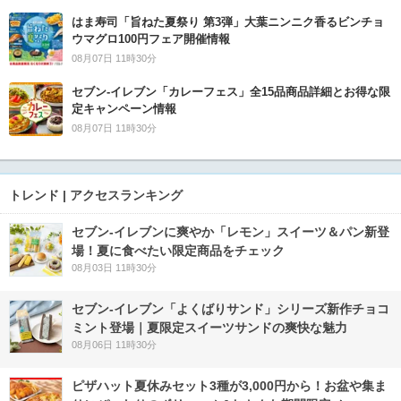
はま寿司「旨ねた夏祭り 第3弾」大葉ニンニク香るビンチョ
ウマグロ100円フェア開催情報
08月07日 11時30分
セブン‐イレブン「カレーフェス」全15品商品詳細とお得な限
定キャンペーン情報
08月07日 11時30分
トレンド | アクセスランキング
セブン‐イレブンに爽やか「レモン」スイーツ＆パン新登
場！夏に食べたい限定商品をチェック
08月03日 11時30分
セブン‐イレブン「よくばりサンド」シリーズ新作チョコ
ミント登場｜夏限定スイーツサンドの爽快な魅力
08月06日 11時30分
ピザハット夏休みセット3種が3,000円から！お盆や集ま