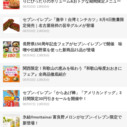
りにぴったりのボリューム&おトクな期間限定メニュー
08月03日 13時00分
セブン-イレブン「激辛！台湾ミンチカツ」8月4日数量限
定発売｜名古屋発祥の旨辛グルメが登場
08月03日 11時30分
長野県150周年記念フェアがセブン-イレブンで開催 味
噌や伝統野菜を使った新商品21品が登場
08月04日 11時30分
関西限定！和歌山の恵みを味わう『和歌山毎度おおきに
フェア』全商品徹底紹介
08月03日 11時30分
セブン‐イレブン「からあげ棒」「アメリカンドッグ」3
日間限定30円引きセールを開催中！
08月07日 11時30分
氷結®mottainai 富良野メロンがセブン‐イレブン限定で
新登場！