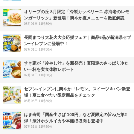
オリーブの丘 8月限定「冷製カッペリーニ 赤海老のレモ
ンガーリック」新登場！爽やか夏メニューを徹底解説
08月01日 11時30分
長岡まつり大花火大会応援フェア｜商品6品が新潟県セブ
ン−イレブンに登場中！
07月31日 11時30分
すき家が「冷やし汁」を新発売！夏限定のさっぱり冷た
い一杯を実食体験レポート
07月31日 11時30分
セブン‐イレブンに爽やか「レモン」スイーツ＆パン新登
場！夏に食べたい限定商品をチェック
08月03日 11時30分
はま寿司「国産生さば 100円」など夏限定の旨ねた第2
弾！漬けホタルイカや本鮪ほほ肉も登場中
07月31日 11時30分