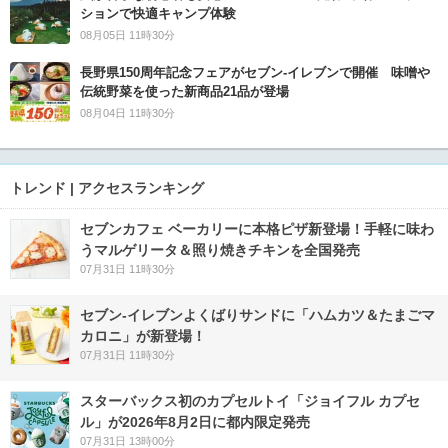
ションで快適キャンプ体験
08月05日 11時30分
長野県150周年記念フェアがセブン-イレブンで開催 味噌や
伝統野菜を使った新商品21品が登場
08月04日 11時30分
トレンド | アクセスランキング
セブンカフェ ベーカリーに本格ピザ新登場！手軽に味わ
うマルゲリータ＆照り焼きチキンを全国発売
07月31日 11時30分
セブン‐イレブンよくばりサンドに「ハムカツ＆たまごマ
カロニ」が新登場！
07月31日 11時30分
スターバックス初のカプセルトイ「ジョイフル カプセ
ル」が2026年8月2日に都内限定発売
07月31日 13時00分