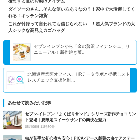
後悔する夏のお助けアイテム
ダイソーのさん…そんな使い方ありなの？！家中で大活躍してく
れる！キッチン雑貨
これが付録って言われても信じられない…！超人気ブランドの大
人シックな高見えカゴバッグ
セブンイレブンから「金の贅沢フィナンシェ」リ
ニューアル！新作焼き菓...
北海道産業医オフィス、HRデータラボと提携しスト
レスチェック支援体制...
あわせて読みたい記事
セブン‐イレブン「よくばりサンド」シリーズ新作チョコミン
ト登場｜夏限定スイーツサンドの爽快な魅力
08月06日 11時30分
虫が苦手な初心者も安心！PICA×アース製薬の虫ケアステー