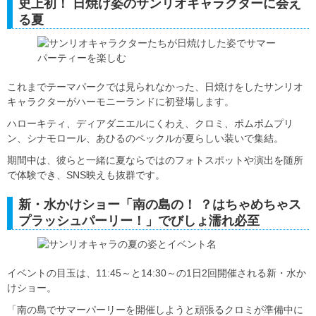
史上初！ 日焼け姿のサンリオキャラクターに会え
る夏
これまでテーマパークでは見られなかった、日焼けをしたサンリオ
キャラクターがハーモニーランドに初登場します。
ハローキティ、ディアダニエルにくわえ、クロミ、ポムポムプリ
ン、シナモロール、あひるのペックルが夏らしい装いで集結。
期間中は、彼らと一緒に夏ならではのフォトスポットや演出を随所
で体験でき、SNS映えも抜群です。
新・水かけショー「南の島の！ ？はちゃめちゃス
プラッシュパーリー！」でびしょ濡れ必至
イベントの目玉は、11:45～と14:30～の1日2回開催される新・水か
けショー。
「南の島でサマーパーリーを開催しようと頑張るクロミが準備中に