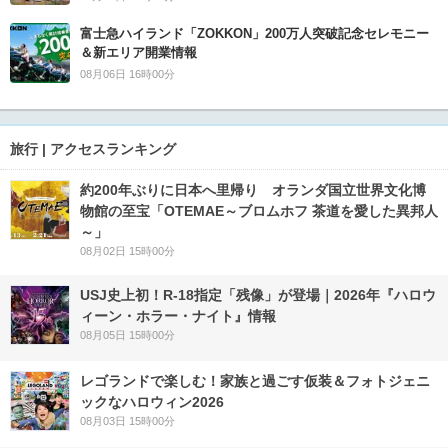
富士急ハイランド「ZOKKON」200万人突破記念セレモニー
＆新エリア開業情報
08月06日 16時00分
旅行 | アクセスランキング
約200年ぶりに日本へ里帰り オランダ国立世界文化博
物館の至宝「OTEMAE～ブロムホフ 茶道を愛した異邦人
～」
08月02日 15時00分
USJ史上初！R-18指定「残像」が登場｜2026年『ハロウ
ィーン・ホラー・ナイト』情報
08月05日 15時00分
レゴランドで楽しむ！家族と過ごす仮装＆フォトジェニ
ックなハロウィン2026
08月03日 15時00分