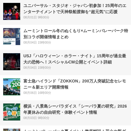
ユニバーサル・スタジオ・ジャパン初参加！25周年のエ
ンターテイメントで天神祭船渡御を“超元気”に応援
08月01日 9時00分
ムーミントロール冬のぬくもり×ムーミンバレーパーク特
別コラボ開催情報まとめ
08月04日 15時00分
USJ「ハロウィーン・ホラー・ナイト」15周年が過去最
大の恐怖へ！スペシャルCM公開とイベント詳細
08月04日 15時00分
富士急ハイランド「ZOKKON」200万人突破記念セレモ
ニー＆新エリア開業情報
08月06日 16時00分
横浜・八景島シーパラダイス「シーパラ夏の研究」2026
年夏休みの自由研究・体験イベント情報
08月03日 9時00分