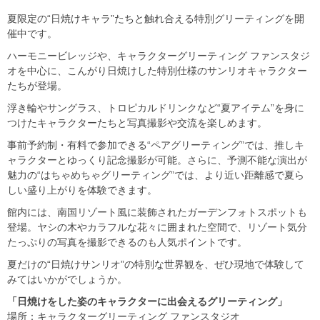
夏限定の“日焼けキャラ”たちと触れ合える特別グリーティングを開
催中です。
ハーモニービレッジや、キャラクターグリーティング ファンスタジ
オを中心に、こんがり日焼けした特別仕様のサンリオキャラクター
たちが登場。
浮き輪やサングラス、トロピカルドリンクなど“夏アイテム”を身に
つけたキャラクターたちと写真撮影や交流を楽しめます。
事前予約制・有料で参加できる“ペアグリーティング”では、推しキ
ャラクターとゆっくり記念撮影が可能。さらに、予測不能な演出が
魅力の“はちゃめちゃグリーティング”では、より近い距離感で夏ら
しい盛り上がりを体験できます。
館内には、南国リゾート風に装飾されたガーデンフォトスポットも
登場。ヤシの木やカラフルな花々に囲まれた空間で、リゾート気分
たっぷりの写真を撮影できるのも人気ポイントです。
夏だけの“日焼けサンリオ”の特別な世界観を、ぜひ現地で体験して
みてはいかがでしょうか。
「日焼けをした姿のキャラクターに出会えるグリーティング」
場所：キャラクターグリーティング ファンスタジオ