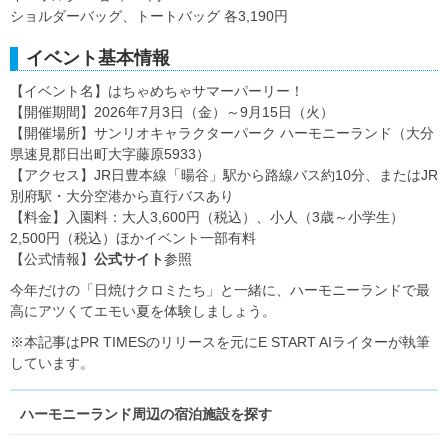
ショルダーバッグ、トートバッグ 各3,190円
イベント基本情報
【イベント名】はちゃめちゃサマーパーリー！
【開催期間】2026年7月3日（金）～9月15日（火）
【開催場所】サンリオキャラクターパーク ハーモニーランド（大分
県速見郡日出町大字藤原5933）
【アクセス】JR日豊本線「暘谷」駅から路線バス約10分、またはJR
別府駅・大分空港から直行バスあり
【料金】入園料：大人3,600円（税込）、小人（3歳～小学生）
2,500円（税込）ほかイベント一部有料
【公式情報】
公式サイト
参照
今年だけの「日焼けクロミたち」と一緒に、ハーモニーランドで最
高にアツくてエモい夏を体験しましょう。
※本記事はPR TIMESのリリースを元にE START AIライターが執筆
しています。
ハーモニーランド周辺の宿泊施設を探す