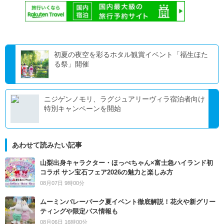
初夏の夜空を彩るホタル観賞イベント「福生ほた
る祭」開催
ニジゲンノモリ、ラグジュアリーヴィラ宿泊者向け
特別キャンペーンを開始
あわせて読みたい記事
山梨出身キャラクター・ほっぺちゃん×富士急ハイランド初
コラボ サン宝石フェア2026の魅力と楽しみ方
08月07日 9時00分
ムーミンバレーパーク夏イベント徹底解説！花火や新グリー
ティングや限定パス情報も
08月06日 16時00分