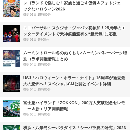
レゴランドで楽しむ！家族と過ごす仮装＆フォトジェニ
ックなハロウィン2026
08月03日 15時00分
ユニバーサル・スタジオ・ジャパン初参加！25周年のエ
ンターテイメントで天神祭船渡御を“超元気”に応援
08月01日 9時00分
ムーミントロール冬のぬくもり×ムーミンバレーパーク特
別コラボ開催情報まとめ
08月04日 15時00分
USJ「ハロウィーン・ホラー・ナイト」15周年が過去最
大の恐怖へ！スペシャルCM公開とイベント詳細
08月04日 15時00分
富士急ハイランド「ZOKKON」200万人突破記念セレモ
ニー＆新エリア開業情報
08月06日 16時00分
横浜・八景島シーパラダイス「シーパラ夏の研究」2026