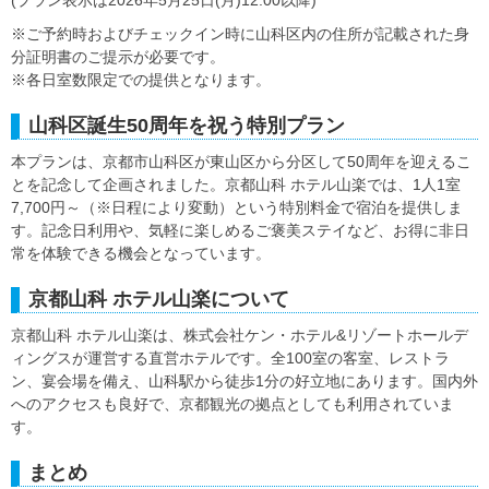
※ご予約時およびチェックイン時に山科区内の住所が記載された身
分証明書のご提示が必要です。
※各日室数限定での提供となります。
山科区誕生50周年を祝う特別プラン
本プランは、京都市山科区が東山区から分区して50周年を迎えるこ
とを記念して企画されました。京都山科 ホテル山楽では、1人1室
7,700円～（※日程により変動）という特別料金で宿泊を提供しま
す。記念日利用や、気軽に楽しめるご褒美ステイなど、お得に非日
常を体験できる機会となっています。
京都山科 ホテル山楽について
京都山科 ホテル山楽は、株式会社ケン・ホテル&リゾートホールデ
ィングスが運営する直営ホテルです。全100室の客室、レストラ
ン、宴会場を備え、山科駅から徒歩1分の好立地にあります。国内外
へのアクセスも良好で、京都観光の拠点としても利用されていま
す。
まとめ