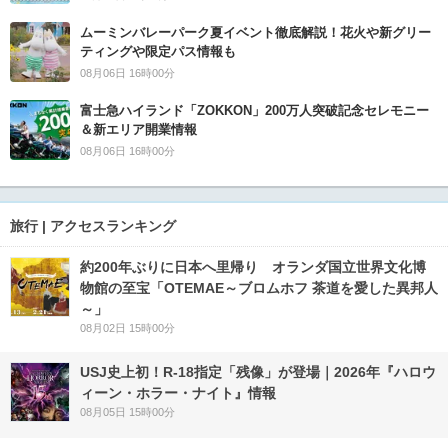
ムーミンバレーパーク夏イベント徹底解説！花火や新グリー
ティングや限定パス情報も
08月06日 16時00分
富士急ハイランド「ZOKKON」200万人突破記念セレモニー
＆新エリア開業情報
08月06日 16時00分
旅行 | アクセスランキング
約200年ぶりに日本へ里帰り オランダ国立世界文化博
物館の至宝「OTEMAE～ブロムホフ 茶道を愛した異邦人
～」
08月02日 15時00分
USJ史上初！R-18指定「残像」が登場｜2026年『ハロウ
ィーン・ホラー・ナイト』情報
08月05日 15時00分