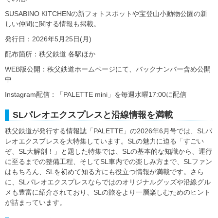
SUSABINO KITCHENの新フォトスポットや宝登山小動物公園の新
しい仲間に関する情報も掲載。
発行日：2026年5月25日(月)
配布箇所：秩父鉄道 各駅ほか
WEB版公開：秩父鉄道ホームページにて、バックナンバー含め公開
中
Instagram配信：「PALETTE mini」を毎週水曜17:00に配信
SLパレオエクスプレスと沿線情報を満載
秩父鉄道が発行する情報誌「PALETTE」の2026年6月号では、SLパ
レオエクスプレスを大特集しています。SLの魅力に迫る「すごい
ぞ、SL大解剖！」と題した特集では、SLの基本的な知識から、運行
に至るまでの整備工程、そしてSL車内での楽しみ方まで、SLファン
はもちろん、SLを初めて知る方にも役立つ情報が満載です。さら
に、SLパレオエクスプレスならではのオリジナルグッズや沿線グル
メも豊富に紹介されており、SLの旅をより一層楽しむためのヒント
が詰まっています。