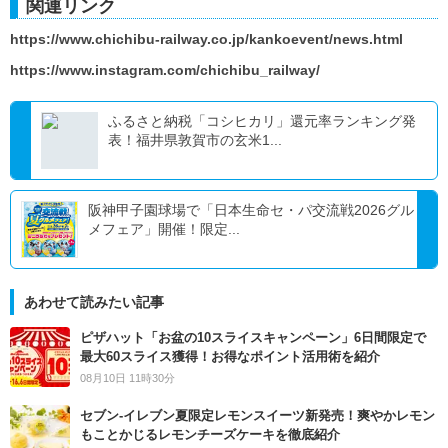
関連リンク
https://www.chichibu-railway.co.jp/kankoevent/news.html
https://www.instagram.com/chichibu_railway/
ふるさと納税「コシヒカリ」還元率ランキング発
表！福井県敦賀市の玄米1...
阪神甲子園球場で「日本生命セ・パ交流戦2026グル
メフェア」開催！限定...
あわせて読みたい記事
ピザハット「お盆の10スライスキャンペーン」6日間限定で
最大60スライス獲得！お得なポイント活用術を紹介
08月10日 11時30分
セブン‐イレブン夏限定レモンスイーツ新発売！爽やかレモン
もことかじるレモンチーズケーキを徹底紹介