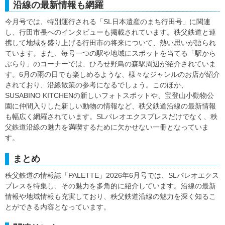
沿線の最新情報も網羅
今月号では、特別運行される「SL日本遺産のまち行田号」に関連
し、行田市長へのインタビューも掲載されています。秩父鉄道と連
携して地域を盛り上げる行田市の将来について、熱い思いが語られ
ています。また、毎号一つの駅や地域にスポットを当てる「駅から
ぶらり」のコーナーでは、ひろせ野鳥の森駅周辺が紹介されていま
す。6月の雨の日でも楽しめるような、様々なジャンルのお店が紹介
されており、沿線散策の参考になるでしょう。このほか、
SUSABINO KITCHENの新しいフォトスポットや、宝登山小動物公
園に仲間入りした新しい動物の情報など、秩父鉄道沿線の最新情報
も幅広く網羅されています。SLパレオエクスプレスだけでなく、秩
父鉄道沿線の魅力を満喫するために欠かせない一冊となっていま
す。
まとめ
秩父鉄道の情報誌「PALETTE」2026年6月号では、SLパレオエクス
プレスを特集し、その魅力を多角的に紹介しています。沿線の最新
情報や地域情報も充実しており、秩父鉄道沿線の魅力を深く知るこ
とができる内容となっています。