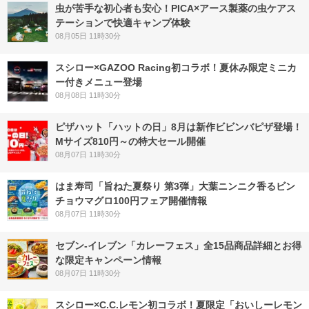
虫が苦手な初心者も安心！PICA×アース製薬の虫ケアス
テーションで快適キャンプ体験
08月05日 11時30分
スシロー×GAZOO Racing初コラボ！夏休み限定ミニカ
ー付きメニュー登場
08月08日 11時30分
ピザハット「ハットの日」8月は新作ビビンバピザ登場！
Mサイズ810円～の特大セール開催
08月07日 11時30分
はま寿司「旨ねた夏祭り 第3弾」大葉ニンニク香るビン
チョウマグロ100円フェア開催情報
08月07日 11時30分
セブン‐イレブン「カレーフェス」全15品商品詳細とお得
な限定キャンペーン情報
08月07日 11時30分
スシロー×C.C.レモン初コラボ！夏限定「おいしーレモン