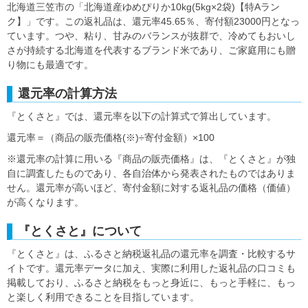
北海道三笠市の「北海道産ゆめぴりか10kg(5kg×2袋)【特Aラン
ク】」です。この返礼品は、還元率45.65％、寄付額23000円となっ
ています。つや、粘り、甘みのバランスが抜群で、冷めてもおいし
さが持続する北海道を代表するブランド米であり、ご家庭用にも贈
り物にも最適です。
還元率の計算方法
『とくさと』では、還元率を以下の計算式で算出しています。
還元率＝（商品の販売価格(※)÷寄付金額）×100
※還元率の計算に用いる『商品の販売価格』は、『とくさと』が独
自に調査したものであり、各自治体から発表されたものではありま
せん。還元率が高いほど、寄付金額に対する返礼品の価格（価値）
が高くなります。
『とくさと』について
『とくさと』は、ふるさと納税返礼品の還元率を調査・比較するサ
イトです。還元率データに加え、実際に利用した返礼品の口コミも
掲載しており、ふるさと納税をもっと身近に、もっと手軽に、もっ
と楽しく利用できることを目指しています。