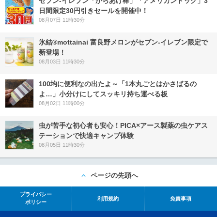
セブン‐イレブン「からあげ棒」「アメリカンドッグ」3
日間限定30円引きセールを開催中！
08月07日 11時30分
氷結®mottainai 富良野メロンがセブン‐イレブン限定で
新登場！
08月03日 11時30分
100均に便利なの出たよ～「1本丸ごとはかさばるの
よ…」小分けにしてスッキリ持ち運べる板
08月02日 11時00分
虫が苦手な初心者も安心！PICA×アース製薬の虫ケアス
テーションで快適キャンプ体験
08月05日 11時30分
ページの先頭へ
プライバシー
利用規約
免責事項
ポリシー