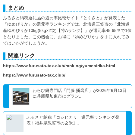
まとめ
ふるさと納税返礼品の還元率比較サイト『とくさと』が発表した
『ゆめぴりか』の還元率ランキングでは、北海道三笠市の「北海道
産ゆめぴりか10kg(5kg×2袋)【特Aランク】」が還元率45.65％で1位
となりました。この機会に、お得に『ゆめぴりか』を手に入れてみ
てはいかがでしょうか。
関連リンク
https://www.furusato-tax.club/ranking/yumepirika.html
https://www.furusato-tax.club/
わらび餅専門店「門藤 播磨店」が2026年6月13日
に兵庫県加東市にグラン...
ふるさと納税「コシヒカリ」還元率ランキング発
表！福井県敦賀市の玄米1...