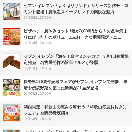
セブン‐イレブン「よくばりサンド」シリーズ新作チョコ
ミント登場｜夏限定スイーツサンドの爽快な魅力
08月06日 11時30分
ピザハット夏休みセット3種が3,000円から！お盆や集ま
りにぴったりのボリューム&おトクな期間限定メニュー
08月03日 13時00分
セブン-イレブン「激辛！台湾ミンチカツ」8月4日数量限
定発売｜名古屋発祥の旨辛グルメが登場
08月03日 11時30分
長野県150周年記念フェアがセブン-イレブンで開催 味
噌や伝統野菜を使った新商品21品が登場
08月04日 11時30分
関西限定！和歌山の恵みを味わう『和歌山毎度おおきに
フェア』全商品徹底紹介
08月03日 11時30分