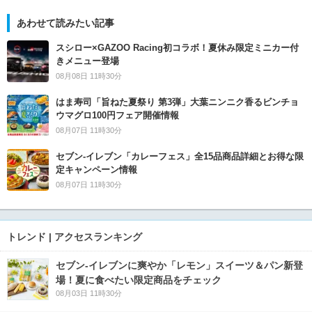
あわせて読みたい記事
スシロー×GAZOO Racing初コラボ！夏休み限定ミニカー付
きメニュー登場
08月08日 11時30分
はま寿司「旨ねた夏祭り 第3弾」大葉ニンニク香るビンチョ
ウマグロ100円フェア開催情報
08月07日 11時30分
セブン‐イレブン「カレーフェス」全15品商品詳細とお得な限
定キャンペーン情報
08月07日 11時30分
トレンド | アクセスランキング
セブン‐イレブンに爽やか「レモン」スイーツ＆パン新登
場！夏に食べたい限定商品をチェック
08月03日 11時30分