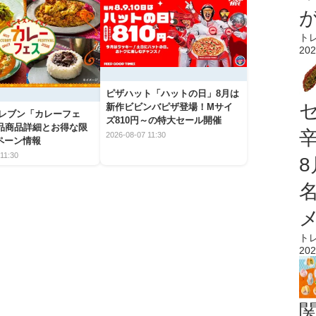
ト
202
ピザハット「ハットの日」8月は
新作ビビンバピザ登場！Mサイ
イレブン「カレーフェ
ズ810円～の特大セール開催
5品商品詳細とお得な限
2026-08-07 11:30
ペーン情報
11:30
ト
202