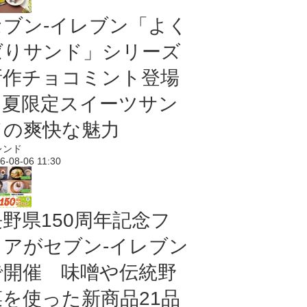
セブン‐イレブン「よく
ばりサンド」シリーズ
新作チョコミント登場
｜夏限定スイーツサン
ドの爽快な魅力
レンド
6-08-06 11:30
長野県150周年記念フ
ェアがセブン-イレブン
で開催 味噌や伝統野
菜を使った新商品21品