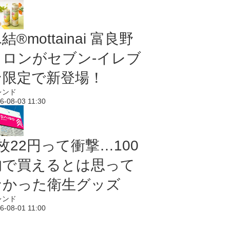
結®mottainai 富良野
メロンがセブン‐イレブ
ン限定で新登場！
レンド
6-08-03 11:30
枚22円って衝撃…100
均で買えるとは思って
なかった衛生グッズ
レンド
6-08-01 11:00