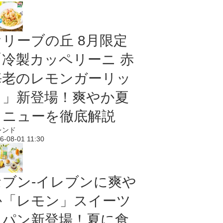
オリーブの丘 8月限定
「冷製カッペリーニ 赤
海老のレモンガーリッ
ク」新登場！爽やか夏
メニューを徹底解説
レンド
6-08-01 11:30
セブン‐イレブンに爽や
か「レモン」スイーツ
＆パン新登場！夏に食