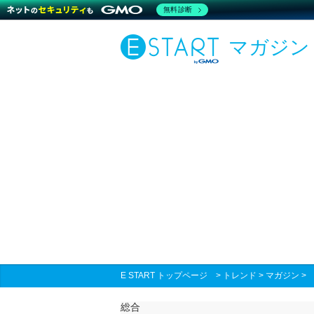
無料診断
マガジン
E START トップページ
>
トレンド
>
マガジン
総合