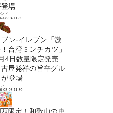
が登場
レンド
6-08-04 11:30
セブン-イレブン「激
辛！台湾ミンチカツ」
8月4日数量限定発売｜
名古屋発祥の旨辛グル
メが登場
レンド
6-08-03 11:30
関西限定！和歌山の恵