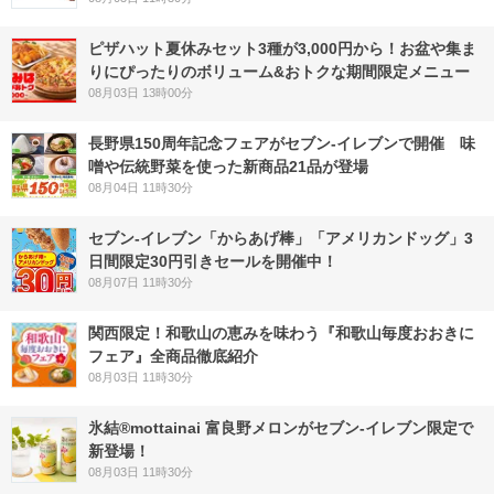
ピザハット夏休みセット3種が3,000円から！お盆や集ま
りにぴったりのボリューム&おトクな期間限定メニュー
08月03日 13時00分
長野県150周年記念フェアがセブン-イレブンで開催 味
噌や伝統野菜を使った新商品21品が登場
08月04日 11時30分
セブン‐イレブン「からあげ棒」「アメリカンドッグ」3
日間限定30円引きセールを開催中！
08月07日 11時30分
関西限定！和歌山の恵みを味わう『和歌山毎度おおきに
フェア』全商品徹底紹介
08月03日 11時30分
氷結®mottainai 富良野メロンがセブン‐イレブン限定で
新登場！
08月03日 11時30分