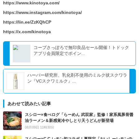
https://www.kinotoya.com/
https://www.instagram.com/kinotoya/
https://lin.ee/ZzKQhCP
https://x.com/kinotoya
コープさっぽろで無印良品セール開催！トドック
アプリ会員限定でポイン...
ハーバー研究所、乳化剤不使用のミルク状スクワラ
ン『VCスクワミルク』...
あわせて読みたい記事
スシロー×食べログ「らーめん 武双家」監修！家系風豚骨醤
油ラーメン＆新感覚冷やしとり天うどんが新登場
08月09日 11時30分
スシロー×C.C.レモン初コラボ！夏限定「おいしーレモンの