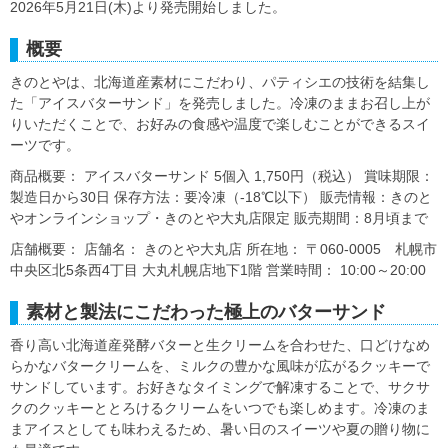
2026年5月21日(木)より発売開始しました。
概要
きのとやは、北海道産素材にこだわり、パティシエの技術を結集し
た「アイスバターサンド」を発売しました。冷凍のままお召し上が
りいただくことで、お好みの食感や温度で楽しむことができるスイ
ーツです。
商品概要： アイスバターサンド 5個入 1,750円（税込） 賞味期限：
製造日から30日 保存方法：要冷凍（-18℃以下） 販売情報：きのと
やオンラインショップ・きのとや大丸店限定 販売期間：8月頃まで
店舗概要： 店舗名： きのとや大丸店 所在地： 〒060-0005 札幌市
中央区北5条西4丁目 大丸札幌店地下1階 営業時間： 10:00～20:00
素材と製法にこだわった極上のバターサンド
香り高い北海道産発酵バターと生クリームを合わせた、口どけなめ
らかなバタークリームを、ミルクの豊かな風味が広がるクッキーで
サンドしています。お好きなタイミングで解凍することで、サクサ
クのクッキーととろけるクリームをいつでも楽しめます。冷凍のま
まアイスとしても味わえるため、暑い日のスイーツや夏の贈り物に