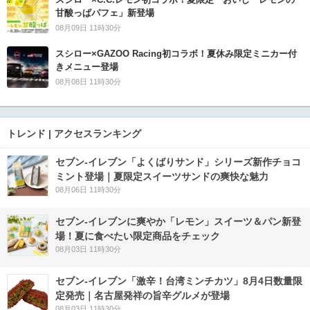
甘酸っぱパフェ」新登場
08月09日 11時30分
スシロー×GAZOO Racing初コラボ！夏休み限定ミニカー付
きメニュー登場
08月08日 11時30分
トレンド | アクセスランキング
セブン‐イレブン「よくばりサンド」シリーズ新作チョコ
ミント登場｜夏限定スイーツサンドの爽快な魅力
08月06日 11時30分
セブン‐イレブンに爽やか「レモン」スイーツ＆パン新登
場！夏に食べたい限定商品をチェック
08月03日 11時30分
セブン-イレブン「激辛！台湾ミンチカツ」8月4日数量限
定発売｜名古屋発祥の旨辛グルメが登場
08月03日 11時30分