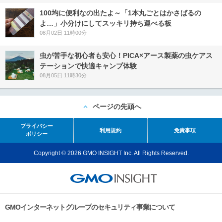
100均に便利なの出たよ～「1本丸ごとはかさばるの
よ…」小分けにしてスッキリ持ち運べる板
08月02日 11時00分
虫が苦手な初心者も安心！PICA×アース製薬の虫ケアス
テーションで快適キャンプ体験
08月05日 11時30分
ページの先頭へ
プライバシー
利用規約
免責事項
ポリシー
Copyright © 2026 GMO INSIGHT Inc. All Rights Reserved.
GMOインターネットグループのセキュリティ事業について