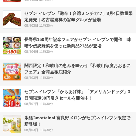
セブン-イレブン「激辛！台湾ミンチカツ」8月4日数量限
定発売｜名古屋発祥の旨辛グルメが登場
08月03日 11時30分
長野県150周年記念フェアがセブン-イレブンで開催 味
噌や伝統野菜を使った新商品21品が登場
08月04日 11時30分
関西限定！和歌山の恵みを味わう『和歌山毎度おおきに
フェア』全商品徹底紹介
08月03日 11時30分
セブン‐イレブン「からあげ棒」「アメリカンドッグ」3
日間限定30円引きセールを開催中！
08月07日 11時30分
氷結®mottainai 富良野メロンがセブン‐イレブン限定で
新登場！
08月03日 11時30分