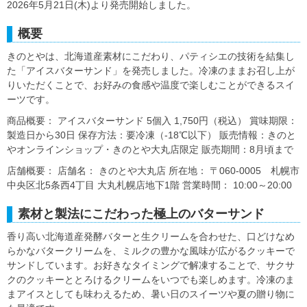
2026年5月21日(木)より発売開始しました。
概要
きのとやは、北海道産素材にこだわり、パティシエの技術を結集し
た「アイスバターサンド」を発売しました。冷凍のままお召し上が
りいただくことで、お好みの食感や温度で楽しむことができるスイ
ーツです。
商品概要： アイスバターサンド 5個入 1,750円（税込） 賞味期限：
製造日から30日 保存方法：要冷凍（-18℃以下） 販売情報：きのと
やオンラインショップ・きのとや大丸店限定 販売期間：8月頃まで
店舗概要： 店舗名： きのとや大丸店 所在地： 〒060-0005 札幌市
中央区北5条西4丁目 大丸札幌店地下1階 営業時間： 10:00～20:00
素材と製法にこだわった極上のバターサンド
香り高い北海道産発酵バターと生クリームを合わせた、口どけなめ
らかなバタークリームを、ミルクの豊かな風味が広がるクッキーで
サンドしています。お好きなタイミングで解凍することで、サクサ
クのクッキーととろけるクリームをいつでも楽しめます。冷凍のま
まアイスとしても味わえるため、暑い日のスイーツや夏の贈り物に