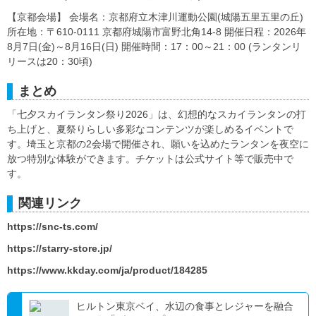
【京都会場】 会場名：京都府立木津川運動公園(城陽五里五里の丘)
所在地：〒610-0111 京都府城陽市富野北角14-8 開催日程：2026年
8月7日(金)～8月16日(日) 開催時間：17：00～21：00 (ランタンリ
リースは20：30頃)
まとめ
「七夕スカイランタン祭り2026」は、幻想的なスカイランタンの打
ち上げと、夏祭りらしい多彩なコンテンツが楽しめるイベントで
す。埼玉と京都の2会場で開催され、願いを込めたランタンを夜空に
放つ特別な体験ができます。チケットは公式サイト等で販売中で
す。
関連リンク
https://snc-ts.com/
https://starry-store.jp/
https://www.kkday.com/ja/product/184285
ヒルトン東京ベイ、水辺の食事とレジャーを融合