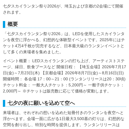
七夕スカイランタン祭り2026が、埼玉および京都の2会場にて開催
されます。
概要
「七夕スカイランタン祭り2026」は、LEDを使用したスカイランタ
ンを夜空に浮かべる、幻想的な体験型イベントです。2025年にはチ
ケット4万4千枚が完売するなど、日本最大級のランタンイベントと
して多くの来場者を集めました。
イベント概要： LEDスカイランタンの打ち上げ、アーティストステ
ージ、縁日、飲食ブースなど 開催日程： 【埼玉会場】2026年7月17
日(金)～7月23日(木) 【京都会場】2026年8月7日(金)～8月16日(日)
開催時間： 各会場 17：00～21：00 (ランタンリリースは20：30頃)
チケット料金： 一般大人チケット：5,200円～ 一般子供チケット：
2,000円～ ※チケットは販売数に応じて価格が変動します。
七夕の夜に願いを込めて空へ
来場者は、それぞれの想いを込めた短冊付きのランタンを夜空へと
浮かべます。会場一面に広がる1日最大3,500基の灯りは、幻想的な
空間を創り出し、特別な時間を提供します。ランタンリリースは