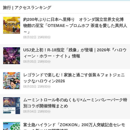
旅行 | アクセスランキング
約200年ぶりに日本へ里帰り オランダ国立世界文化博
物館の至宝「OTEMAE～ブロムホフ 茶道を愛した異邦人
～」
08月02日 15時00分
USJ史上初！R-18指定「残像」が登場｜2026年『ハロウ
ィーン・ホラー・ナイト』情報
08月05日 15時00分
レゴランドで楽しむ！家族と過ごす仮装＆フォトジェニ
ックなハロウィン2026
08月03日 15時00分
ムーミントロール冬のぬくもり×ムーミンバレーパーク特
別コラボ開催情報まとめ
08月04日 15時00分
富士急ハイランド「ZOKKON」200万人突破記念セレモ