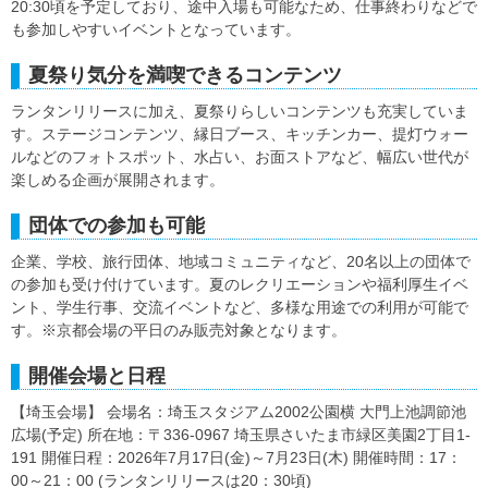
20:30頃を予定しており、途中入場も可能なため、仕事終わりなどで
も参加しやすいイベントとなっています。
夏祭り気分を満喫できるコンテンツ
ランタンリリースに加え、夏祭りらしいコンテンツも充実していま
す。ステージコンテンツ、縁日ブース、キッチンカー、提灯ウォー
ルなどのフォトスポット、水占い、お面ストアなど、幅広い世代が
楽しめる企画が展開されます。
団体での参加も可能
企業、学校、旅行団体、地域コミュニティなど、20名以上の団体で
の参加も受け付けています。夏のレクリエーションや福利厚生イベ
ント、学生行事、交流イベントなど、多様な用途での利用が可能で
す。※京都会場の平日のみ販売対象となります。
開催会場と日程
【埼玉会場】 会場名：埼玉スタジアム2002公園横 大門上池調節池
広場(予定) 所在地：〒336-0967 埼玉県さいたま市緑区美園2丁目1-
191 開催日程：2026年7月17日(金)～7月23日(木) 開催時間：17：
00～21：00 (ランタンリリースは20：30頃)