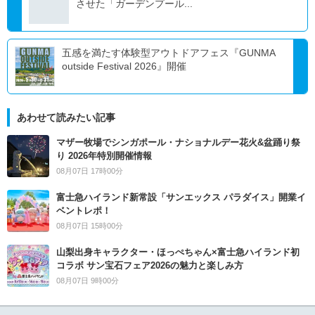
させた「ガーデンプール...
五感を満たす体験型アウトドアフェス『GUNMA
outside Festival 2026』開催
あわせて読みたい記事
マザー牧場でシンガポール・ナショナルデー花火&盆踊り祭
り 2026年特別開催情報
08月07日 17時00分
富士急ハイランド新常設「サンエックス パラダイス」開業イ
ベントレポ！
08月07日 15時00分
山梨出身キャラクター・ほっぺちゃん×富士急ハイランド初
コラボ サン宝石フェア2026の魅力と楽しみ方
08月07日 9時00分