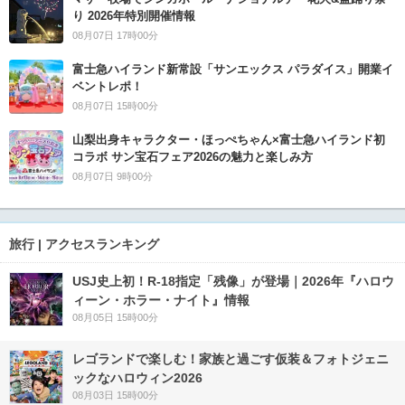
り 2026年特別開催情報
08月07日 17時00分
富士急ハイランド新常設「サンエックス パラダイス」開業イ
ベントレポ！
08月07日 15時00分
山梨出身キャラクター・ほっぺちゃん×富士急ハイランド初
コラボ サン宝石フェア2026の魅力と楽しみ方
08月07日 9時00分
旅行 | アクセスランキング
USJ史上初！R-18指定「残像」が登場｜2026年『ハロウ
ィーン・ホラー・ナイト』情報
08月05日 15時00分
レゴランドで楽しむ！家族と過ごす仮装＆フォトジェニ
ックなハロウィン2026
08月03日 15時00分