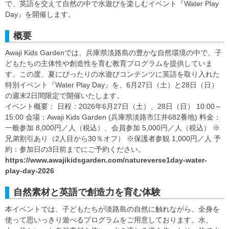
で、英語を交えて自然の中で水遊びを楽しむイベント『Water Play
Day』を開催します。
概要
Awaji Kids Gardenでは、兵庫県淡路島の豊かな自然環境の中で、子
どもたちの主体性や創造性を育む教育プログラムを提供していま
す。この度、夏にぴったりの水遊びコンテンツに英語を取り入れた
特別イベント『Water Play Day』を、6月27日（土）と28日（日）
の週末2日間限定で開催いたします。
イベント概要： 日程：2026年6月27日（土）、28日（日） 10:00～
15:00 会場：Awaji Kids Garden (兵庫県淡路市江井682番地) 料金：
一般参加 8,000円／人（税込）、会員参加 5,000円／人（税込） ※
兄弟割引あり（2人目から30％オフ） ※保護者参観 1,000円／人 予
約：参加日の3日前までにご予約ください。
https://www.awajikidsgarden.com/natureverse1day-water-
play-day-2026
自然素材と英語で創造力を育む体験
本イベントでは、子どもたちが淡路島の自然に触れながら、全身を
使って思いっきり遊べるプログラムをご用意しております。水、