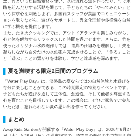
土、竹といった自然素材を使い、水の流れる道を作ったり、竹で水
路を組んだりする活動を通じて、子どもたちの「やってみたい」と
いう探求心を刺激します。多国籍スタッフが英語でコミュニケーシ
ョンを取りながら、遊びをサポートし、異文化理解や多様性を自然
に学ぶ機会を提供します。
また、たき火クッキングでは、アウトドアランチを楽しみながら、
心と体を解放するリラックスした時間を過ごせます。さらに、竹を
使ったオリジナル水鉄砲作りでは、道具の仕組みを理解し、工夫を
凝らしながら自分だけの水鉄砲を完成させることで、「作る」こと
と「遊ぶ」ことの繋がりを体験し、学びと達成感を深めます。
夏を満喫する限定2日間のプログラム
『Water Play Day』は、淡路島の夏ならではの自然体験と水遊びを
存分に楽しむことができる、この時期限定の特別なイベントです。
子どもたちが遊びを通して主体性、創造性、そして他者を尊重する
心を育むことを目指しています。この機会に、ぜひご家族でご参加
いただき、忘れられない夏の思い出を作ってください。
まとめ
Awaji Kids Gardenが開催する『Water Play Day』は、2026年6月27
日（土）と28日（日）の週末限定で、淡路島の自然の中で英語を交