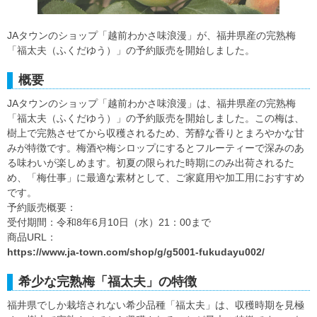
JAタウンのショップ「越前わかさ味浪漫」が、福井県産の完熟梅
「福太夫（ふくだゆう）」の予約販売を開始しました。
概要
JAタウンのショップ「越前わかさ味浪漫」は、福井県産の完熟梅
「福太夫（ふくだゆう）」の予約販売を開始しました。この梅は、
樹上で完熟させてから収穫されるため、芳醇な香りとまろやかな甘
みが特徴です。梅酒や梅シロップにするとフルーティーで深みのあ
る味わいが楽しめます。初夏の限られた時期にのみ出荷されるた
め、「梅仕事」に最適な素材として、ご家庭用や加工用におすすめ
です。
予約販売概要：
受付期間：令和8年6月10日（水）21：00まで
商品URL：
https://www.ja-town.com/shop/g/g5001-fukudayu002/
希少な完熟梅「福太夫」の特徴
福井県でしか栽培されない希少品種「福太夫」は、収穫時期を見極