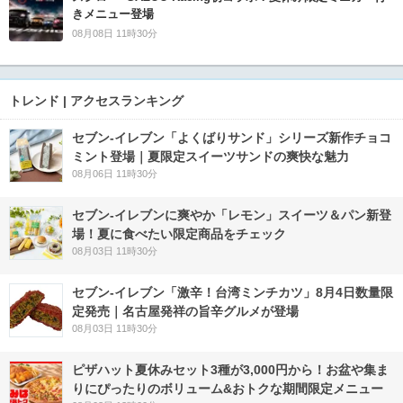
きメニュー登場
08月08日 11時30分
トレンド | アクセスランキング
セブン‐イレブン「よくばりサンド」シリーズ新作チョコ
ミント登場｜夏限定スイーツサンドの爽快な魅力
08月06日 11時30分
セブン‐イレブンに爽やか「レモン」スイーツ＆パン新登
場！夏に食べたい限定商品をチェック
08月03日 11時30分
セブン-イレブン「激辛！台湾ミンチカツ」8月4日数量限
定発売｜名古屋発祥の旨辛グルメが登場
08月03日 11時30分
ピザハット夏休みセット3種が3,000円から！お盆や集ま
りにぴったりのボリューム&おトクな期間限定メニュー