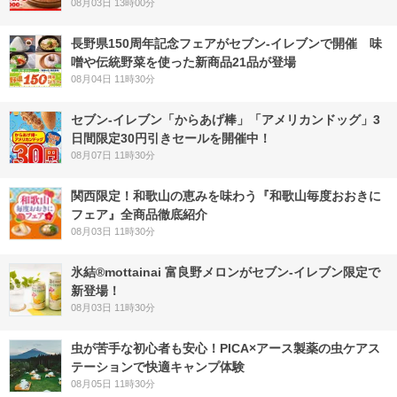
08月03日 13時00分
長野県150周年記念フェアがセブン-イレブンで開催 味
噌や伝統野菜を使った新商品21品が登場
08月04日 11時30分
セブン‐イレブン「からあげ棒」「アメリカンドッグ」3
日間限定30円引きセールを開催中！
08月07日 11時30分
関西限定！和歌山の恵みを味わう『和歌山毎度おおきに
フェア』全商品徹底紹介
08月03日 11時30分
氷結®mottainai 富良野メロンがセブン‐イレブン限定で
新登場！
08月03日 11時30分
虫が苦手な初心者も安心！PICA×アース製薬の虫ケアス
テーションで快適キャンプ体験
08月05日 11時30分