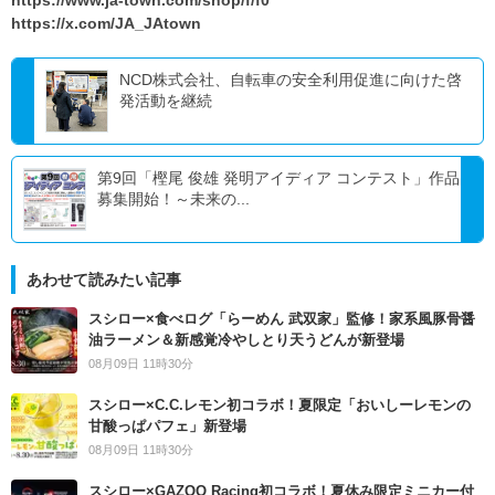
https://www.ja-town.com/shop/f/f0
https://x.com/JA_JAtown
NCD株式会社、自転車の安全利用促進に向けた啓
発活動を継続
第9回「樫尾 俊雄 発明アイディア コンテスト」作品
募集開始！～未来の...
あわせて読みたい記事
スシロー×食べログ「らーめん 武双家」監修！家系風豚骨醤
油ラーメン＆新感覚冷やしとり天うどんが新登場
08月09日 11時30分
スシロー×C.C.レモン初コラボ！夏限定「おいしーレモンの
甘酸っぱパフェ」新登場
08月09日 11時30分
スシロー×GAZOO Racing初コラボ！夏休み限定ミニカー付