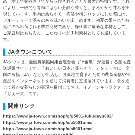
め、樹上で完熟させてから収穫されることが最大の特徴です。これ
により、一般的な青梅にはない芳醇な香りと、まろやかな甘みを実
現しています。果肉は柔らかく、梅酒や梅シロップにした際には、
フルーティーで深みのある味わいが楽しめます。初夏の限られた時
期にのみ出荷される季節商材であり、梅仕事に最適な素材として、
ご家庭用はもちろん、こだわりの加工用素材としても適していま
す。
JAタウンについて
JAタウンは、全国農業協同組合連合会（JA全農）が運営する産地直
送通販サイトです。「おいしい日本と暮らそう。」をテーマに、全
国の農協（JA）などが出店し、各産地で育まれた旬の農畜産物や特
産品をインターネットを通じて消費者に直接届けています。食を通
じて豊かな暮らしの実現を目指しており、イメージキャラクターは
「じぇー太」です。
関連リンク
https://www.ja-town.com/shop/g/g5001-fukudayu002/
https://www.ja-town.com/shop/c/c5001ume/
https://www.ja-town.com/shop/c/c5001ume/