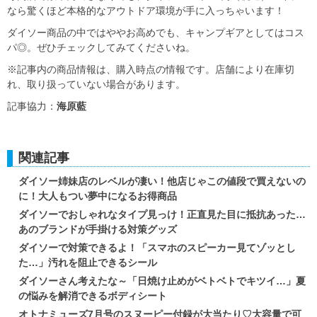
なら驚くほど本格的なアウトドア環境が手に入っちゃいます！
ダイソー商品の中ではややお高めでも、キャンプギアとしてはコス
パ◎。ぜひチェックしてみてくださいね。
※記事内の商品情報は、購入時点の情報です。店舗により在庫切
れ、取り扱っていない場合があります。
記事協力：
海原藍
関連記事
ダイソー姉妹店のレベルが凄い！他店じゃこの値段で買えないの
に！大人もつい夢中になるお得商品
ダイソーでおしゃれなタイプ見っけ！正直見た目に抵抗あった…
あのブランドが手掛ける対策グッズ
ダイソーで対策できるよ！「スマホのスピーカー見てゾッとし
た…」汚れを阻止できるシール
ダイソーさん考えたな～「日焼け止めがベトベトでキツイ…」夏
の悩みを解消できるボディシート
オトナミューズ7月号のスヌーピー付録が大当たり♡大容量で可