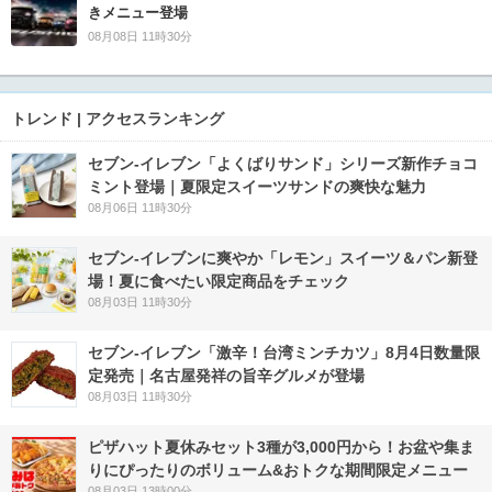
きメニュー登場
08月08日 11時30分
トレンド | アクセスランキング
セブン‐イレブン「よくばりサンド」シリーズ新作チョコ
ミント登場｜夏限定スイーツサンドの爽快な魅力
08月06日 11時30分
セブン‐イレブンに爽やか「レモン」スイーツ＆パン新登
場！夏に食べたい限定商品をチェック
08月03日 11時30分
セブン-イレブン「激辛！台湾ミンチカツ」8月4日数量限
定発売｜名古屋発祥の旨辛グルメが登場
08月03日 11時30分
ピザハット夏休みセット3種が3,000円から！お盆や集ま
りにぴったりのボリューム&おトクな期間限定メニュー
08月03日 13時00分