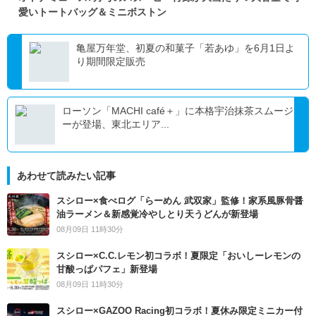
愛いトートバッグ＆ミニボストン
亀屋万年堂、初夏の和菓子「若あゆ」を6月1日よ
り期間限定販売
ローソン「MACHI café＋」に本格宇治抹茶スムージ
ーが登場、東北エリア...
あわせて読みたい記事
スシロー×食べログ「らーめん 武双家」監修！家系風豚骨醤
油ラーメン＆新感覚冷やしとり天うどんが新登場
08月09日 11時30分
スシロー×C.C.レモン初コラボ！夏限定「おいしーレモンの
甘酸っぱパフェ」新登場
08月09日 11時30分
スシロー×GAZOO Racing初コラボ！夏休み限定ミニカー付