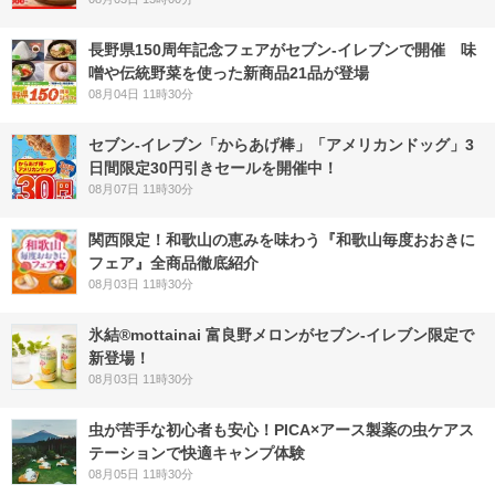
長野県150周年記念フェアがセブン-イレブンで開催 味
噌や伝統野菜を使った新商品21品が登場
08月04日 11時30分
セブン‐イレブン「からあげ棒」「アメリカンドッグ」3
日間限定30円引きセールを開催中！
08月07日 11時30分
関西限定！和歌山の恵みを味わう『和歌山毎度おおきに
フェア』全商品徹底紹介
08月03日 11時30分
氷結®mottainai 富良野メロンがセブン‐イレブン限定で
新登場！
08月03日 11時30分
虫が苦手な初心者も安心！PICA×アース製薬の虫ケアス
テーションで快適キャンプ体験
08月05日 11時30分