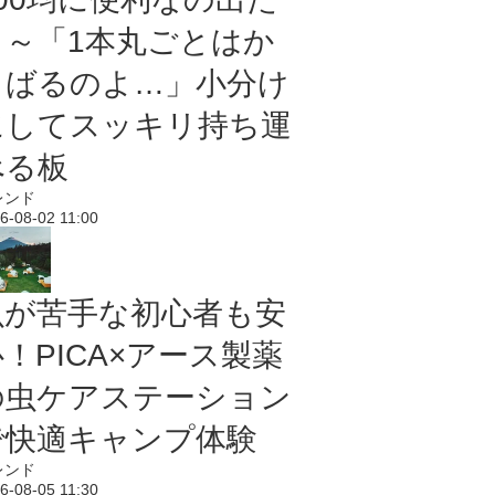
よ～「1本丸ごとはか
さばるのよ…」小分け
にしてスッキリ持ち運
べる板
レンド
6-08-02 11:00
虫が苦手な初心者も安
！PICA×アース製薬
の虫ケアステーション
で快適キャンプ体験
レンド
6-08-05 11:30