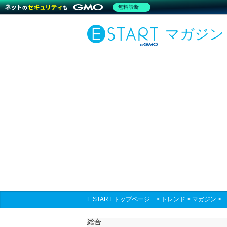
無料診断
マガジン
E START トップページ
>
トレンド
>
マガジン
総合