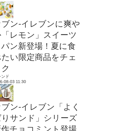
セブン‐イレブンに爽や
か「レモン」スイーツ
＆パン新登場！夏に食
べたい限定商品をチェ
ック
レンド
6-08-03 11:30
セブン‐イレブン「よく
ばりサンド」シリーズ
新作チョコミント登場