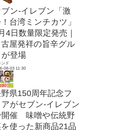
セブン-イレブン「激
辛！台湾ミンチカツ」
8月4日数量限定発売｜
名古屋発祥の旨辛グル
メが登場
レンド
6-08-03 11:30
長野県150周年記念フ
ェアがセブン-イレブン
で開催 味噌や伝統野
菜を使った新商品21品