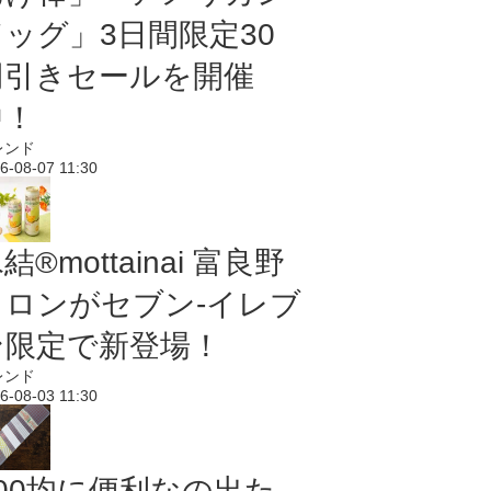
ドッグ」3日間限定30
円引きセールを開催
中！
レンド
6-08-07 11:30
結®mottainai 富良野
メロンがセブン‐イレブ
ン限定で新登場！
レンド
6-08-03 11:30
100均に便利なの出た