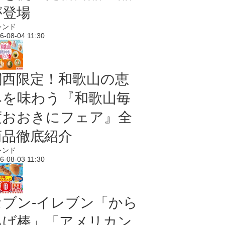
が登場
レンド
6-08-04 11:30
関西限定！和歌山の恵
みを味わう『和歌山毎
度おおきにフェア』全
商品徹底紹介
レンド
6-08-03 11:30
セブン‐イレブン「から
あげ棒」「アメリカン