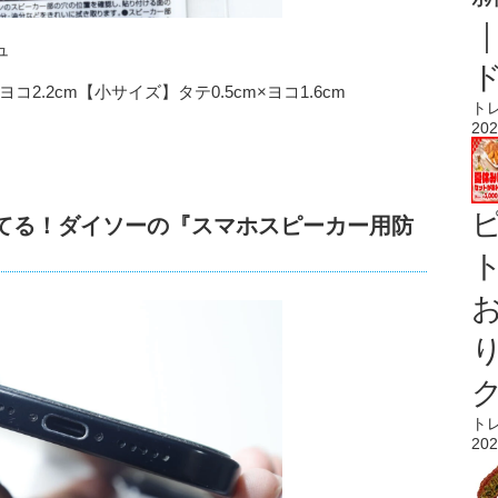
ュ
2.2cm【小サイズ】タテ0.5cm×ヨコ1.6cm
ト
202
保てる！ダイソーの『スマホスピーカー用防
ト
ト
202