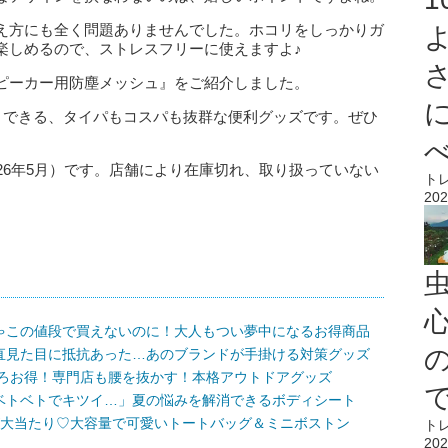
え方にも全く問題ありませんでした。ホコリをしっかりガ
楽しめるので、ストレスフリーに使えますよ♪
ピーカー用防塵メッシュ』をご紹介しました。
ットできる、タイパもコスパも抜群な便利グッズです。ぜひ
26年5月）です。店舗により在庫切れ、取り扱っていない
ト
202
心
ゃこの値段で買えないのに！大人もつい夢中になるお得商品
直見た目に抵抗あった…あのブランドが手掛ける対策グッズ
しろお得！専門店も腰を抜かす！本格アウトドアグッズ
ベトベトでキツイ…」夏の悩みを解消できるボディシート
が大当たり♡大容量で可愛いトートバッグ＆ミニボストン
ト
202