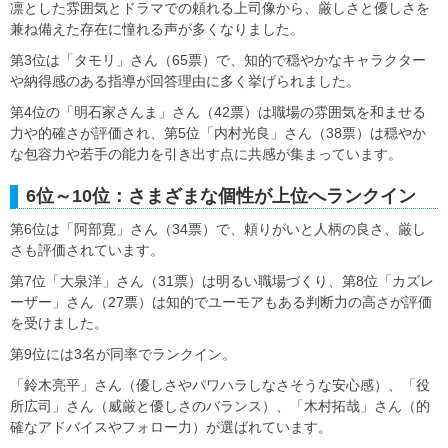
凛とした雰囲気とドラマでの頼れる上司像から、厳しさと優しさを
兼ね備えた存在に憧れる声が多くなりました。
第3位は「タモリ」さん（65票）で、知的で穏やかなキャラクター
や納得感のある指導が回答理由に多く挙げられました。
第4位の「明石家さんま」さん（42票）は職場の雰囲気を和ませる
力や的確さが評価され、第5位「内村光良」さん（38票）は穏やか
な包容力や若手の能力を引き出す点に共感が集まっています。
6位～10位：さまざまな個性が上位へランクイン
第6位は「阿部寛」さん（34票）で、頼りがいと人柄の良さ、厳し
さも評価されています。
第7位「大泉洋」さん（31票）は明るい職場づくり、第8位「カズレ
ーザー」さん（27票）は知的でユーモアもある判断力の高さが評価
を受けました。
第9位には3名が同率でランクイン。
「鈴木亮平」さん（優しさやパワハラしなさそうな安心感）、「役
所広司」さん（威厳と優しさのバランス）、「木村拓哉」さん（的
確なアドバイスやフォロー力）が選ばれています。