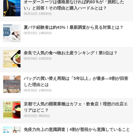
オーダースーツは価格差なければ約60％が「挑戦した
い」と回答！その理由と購入ハードルとは？
08月02日 13時00分
夏バテ経験者は約43%！最新調査から見る対策とは？
08月03日 13時00分
奈良で人気の食べ物お土産ランキング！第1位は？
08月04日 11時30分
バッグの買い替え周期は「5年以上」が最多―9割が回答
した理由とは
08月05日 13時00分
京都で人気の開業業種はカフェ・飲食店！理想の出店エ
リアはどこ？
08月03日 9時00分
免疫力向上の意識調査｜4割が普段から意識していること