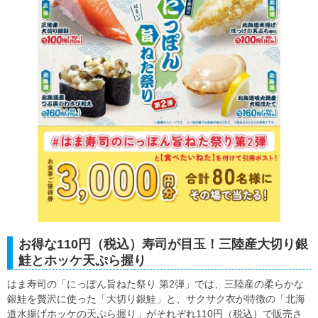
お得な110円（税込）寿司が目玉！三陸産大切り銀
鮭とホッケ天ぷら握り
はま寿司の「にっぽん旨ねた祭り 第2弾」では、三陸産の柔らかな
銀鮭を贅沢に使った「大切り銀鮭」と、サクサク衣が特徴の「北海
道水揚げホッケの天ぷら握り」がそれぞれ110円（税込）で販売さ