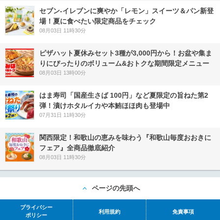
セブン‐イレブンに爽やか「レモン」スイーツ＆パン新登
場！夏に食べたい限定商品をチェック
08月03日 11時30分
ピザハット夏休みセット3種が3,000円から！お盆や集ま
りにぴったりのボリューム&おトクな期間限定メニュー
08月03日 13時00分
はま寿司「国産生さば 100円」など夏限定の旨ねた第2
弾！漬けホタルイカや本鮪ほほ肉も登場中
07月31日 11時30分
関西限定！和歌山の恵みを味わう『和歌山毎度おおきに
フェア』全商品徹底紹介
08月03日 11時30分
ページの先頭へ
プライバシー
利用規約
免責事項
ポリシー