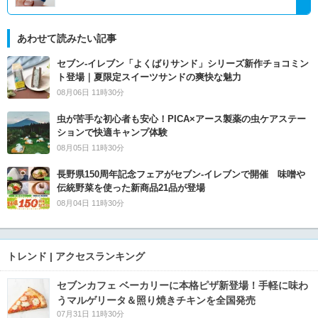
あわせて読みたい記事
セブン‐イレブン「よくばりサンド」シリーズ新作チョコミン
ト登場｜夏限定スイーツサンドの爽快な魅力
08月06日 11時30分
虫が苦手な初心者も安心！PICA×アース製薬の虫ケアステー
ションで快適キャンプ体験
08月05日 11時30分
長野県150周年記念フェアがセブン-イレブンで開催 味噌や
伝統野菜を使った新商品21品が登場
08月04日 11時30分
トレンド | アクセスランキング
セブンカフェ ベーカリーに本格ピザ新登場！手軽に味わ
うマルゲリータ＆照り焼きチキンを全国発売
07月31日 11時30分