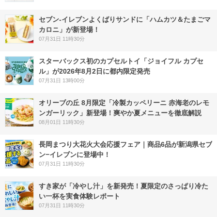
セブン‐イレブンよくばりサンドに「ハムカツ＆たまごマ
カロニ」が新登場！
07月31日 11時30分
スターバックス初のカプセルトイ「ジョイフル カプセ
ル」が2026年8月2日に都内限定発売
07月31日 13時00分
オリーブの丘 8月限定「冷製カッペリーニ 赤海老のレモ
ンガーリック」新登場！爽やか夏メニューを徹底解説
08月01日 11時30分
長岡まつり大花火大会応援フェア｜商品6品が新潟県セブ
ン−イレブンに登場中！
07月31日 11時30分
すき家が「冷やし汁」を新発売！夏限定のさっぱり冷た
い一杯を実食体験レポート
07月31日 11時30分