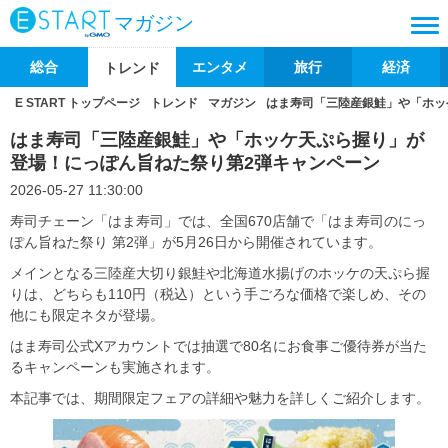
マガジン
総合
エンタメ
旅行
経済
トレンド
E START トップページ
トレンド
マガジン
はま寿司「三陸産銀鮭」や「ホッ
はま寿司「三陸産銀鮭」や「ホッケ天ぷら握り」が
登場！にっぽん旨ねた祭り第2弾キャンペーン
2026-05-27 11:30:00
寿司チェーン「はま寿司」では、全国670店舗で「はま寿司のにっ
ぽん旨ねた祭り 第2弾」が5月26日から開催されています。
メインとなる三陸産大切り銀鮭や北海道水揚げのホッケの天ぷら握
りは、どちらも110円（税込）という手ごろな価格で楽しめ、その
他にも限定ネタが登場。
はま寿司公式Xアカウントでは抽選で80名にお食事ご優待券が当た
るキャンペーンも実施されます。
本記事では、期間限定フェアの詳細や魅力を詳しくご紹介します。