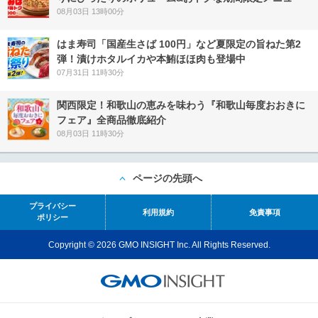
08月03日 13時00分
はま寿司「国産生さば 100円」など夏限定の旨ねた第2
弾！漬けホタルイカや本鮪ほほ肉も登場中
07月31日 11時30分
関西限定！和歌山の恵みを味わう『和歌山毎度おおきに
フェア』全商品徹底紹介
08月03日 11時30分
ページの先頭へ
プライバシー
利用規約
免責事項
ポリシー
Copyright © 2026 GMO INSIGHT Inc. All Rights Reserved.