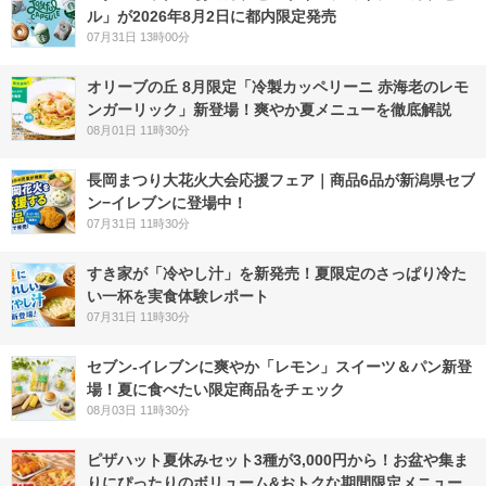
ル」が2026年8月2日に都内限定発売
07月31日 13時00分
オリーブの丘 8月限定「冷製カッペリーニ 赤海老のレモ
ンガーリック」新登場！爽やか夏メニューを徹底解説
08月01日 11時30分
長岡まつり大花火大会応援フェア｜商品6品が新潟県セブ
ン−イレブンに登場中！
07月31日 11時30分
すき家が「冷やし汁」を新発売！夏限定のさっぱり冷た
い一杯を実食体験レポート
07月31日 11時30分
セブン‐イレブンに爽やか「レモン」スイーツ＆パン新登
場！夏に食べたい限定商品をチェック
08月03日 11時30分
ピザハット夏休みセット3種が3,000円から！お盆や集ま
りにぴったりのボリューム&おトクな期間限定メニュー