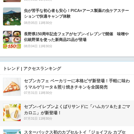
虫が苦手な初心者も安心！PICA×アース製薬の虫ケアステー
ションで快適キャンプ体験
08月05日 11時30分
長野県150周年記念フェアがセブン-イレブンで開催 味噌や
伝統野菜を使った新商品21品が登場
08月04日 11時30分
トレンド | アクセスランキング
セブンカフェ ベーカリーに本格ピザ新登場！手軽に味わ
うマルゲリータ＆照り焼きチキンを全国発売
07月31日 11時30分
セブン‐イレブンよくばりサンドに「ハムカツ＆たまごマ
カロニ」が新登場！
07月31日 11時30分
スターバックス初のカプセルトイ「ジョイフル カプセ