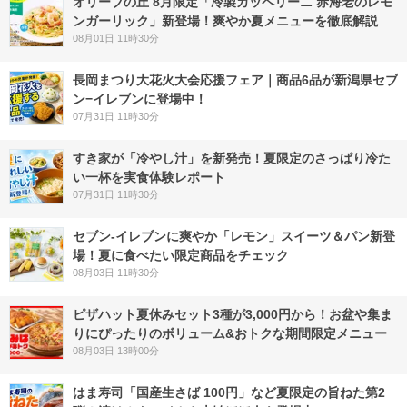
オリーブの丘 8月限定「冷製カッペリーニ 赤海老のレモ
ンガーリック」新登場！爽やか夏メニューを徹底解説
08月01日 11時30分
長岡まつり大花火大会応援フェア｜商品6品が新潟県セブ
ン−イレブンに登場中！
07月31日 11時30分
すき家が「冷やし汁」を新発売！夏限定のさっぱり冷た
い一杯を実食体験レポート
07月31日 11時30分
セブン‐イレブンに爽やか「レモン」スイーツ＆パン新登
場！夏に食べたい限定商品をチェック
08月03日 11時30分
ピザハット夏休みセット3種が3,000円から！お盆や集ま
りにぴったりのボリューム&おトクな期間限定メニュー
08月03日 13時00分
はま寿司「国産生さば 100円」など夏限定の旨ねた第2