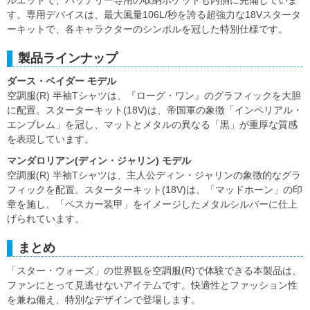
ルエットで、バッテリー専用の収納ポケットも内側に完備していま
す。専用デバイスは、最大風量106L/秒を誇る超強力な18Vスタータ
ーキットで、各キャラクターのシンボルを冠した特別仕様です。
製品ラインナップ
ダース・ベイダー モデル
空調服(R) 半袖Tシャツは、『ローグ・ワン』のグラフィックを大胆
に配置。スターターキット(18V)は、帝国軍の象徴「インペリアル・
エンブレム」を冠し、マットとメタルの異なる「黒」が重厚な質感
を表現しています。
マンダロリアン(ディン・ジャリン) モデル
空調服(R) 半袖Tシャツは、主人公ディン・ジャリンの象徴的なグラ
フィックを配置。スターターキット(18V)は、「マッドホーン」の印
章を施し、「ベスカー装甲」をイメージしたメタルシルバーに仕上
げられています。
まとめ
「スター・ウォーズ」の世界観を空調服(R)で体験できる本製品は、
ファンにとって見逃せないアイテムです。快適性とファッション性
を兼ね備え、特別なデザインで登場します。