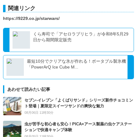
関連リンク
https://9229.co.jp/starwars/
くら寿司で「アセロラブリヒラ」が令和8年5月29
日から期間限定販売
最短10分でクリアな氷が作れる！ポータブル製氷機
「PowerArQ Ice Cube M...
あわせて読みたい記事
セブン‐イレブン「よくばりサンド」シリーズ新作チョコミン
ト登場｜夏限定スイーツサンドの爽快な魅力
08月06日 11時30分
虫が苦手な初心者も安心！PICA×アース製薬の虫ケアステー
ションで快適キャンプ体験
08月05日 11時30分