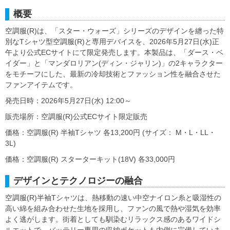
概要
空調服(R)は、「スター・ウォーズ」シリーズのデザインを纏った特
別なTシャツ型空調服(R)と専用デバイスを、2026年5月27日(水)正
午より公式ECサイトにて限定発売します。本製品は、「ダース・ベ
イダー」と「マンダロリアン(ディン・ジャリン)」の2キャラクター
をモチーフにした、最新の冷却技術とファッション性を融合させた
ファンアイテムです。
発売日時：2026年5月27日(水) 12:00～
販売場所：空調服(R)公式ECサイト限定販売
価格：空調服(R) 半袖Tシャツ 各13,200円 (サイズ： M・L・LL・
3L)
価格：空調服(R) スターターキット(18V) 各33,000円
デザインとテクノロジーの融合
空調服(R)半袖Tシャツは、熱移動の速い中空ナイロン糸と吸湿性の
高い綿を組み合わせた生地を採用し、ファンの風で熱や湿気を効率
よく逃がします。街着としても馴染むリラックス感のあるワイドシ