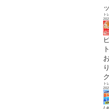
ト
202
ト
ト
202