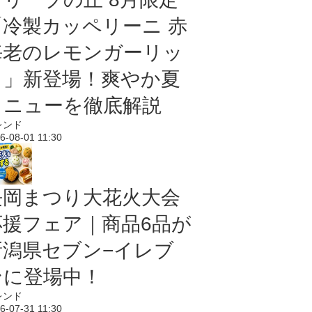
「冷製カッペリーニ 赤
海老のレモンガーリッ
ク」新登場！爽やか夏
メニューを徹底解説
レンド
6-08-01 11:30
長岡まつり大花火大会
応援フェア｜商品6品が
新潟県セブン−イレブ
ンに登場中！
レンド
6-07-31 11:30