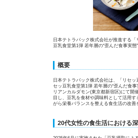
日本テトラパック株式会社が推進する「リ
豆乳食堂第1弾 若年層の“歪んだ食事実
概要
日本テトラパック株式会社は、「リセッ豆
セッ豆乳食堂第1弾 若年層の“歪んだ食事実
リアンカルダモン(東京都新宿区)にて開
目し、豆乳を食材や調味料として活用す
がら栄養バランスを整える食生活の改善
20代女性の食生活における
2025年6月に実施された「豆乳摂取に