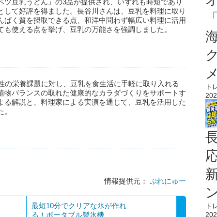
ベツ豆乳うどん』の3品が提供され、いずれも時短であり
として好評を得ました。長谷川さんは、豆乳を料理に取り
んぱく質を摂取できる点、和洋中問わず幅広い料理に活用
ても使える点を挙げ、豆乳の万能さを強調しました。
女性の栄養課題に対し、豆乳を食生活に手軽に取り入れる
ト
植物バランスの取れた健康的なカラダづくりをサポートす
202
よる解説と、料理家による実演を通じて、豆乳を活用した
た。
情報提供元：
ぷれにゅー
最短10分でクリアな氷が作れ
ト
る！ポータブル製氷機
202