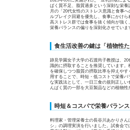
ぱく質不足、脂質過多という深刻な栄養課
月の「20代女性のストレス意識と食事
ルブレイク回避を優先し、食事にかけら
高ストレス群では食事を抜く傾向が強く
栄養バランスの偏りを深刻化させていま
食生活改善の鍵は「植物性た
跡見学園女子大学の石渡尚子教授は、2
識的に摂取することを推奨しています。
を確保しつつ脂質の摂取比率を抑えやす
用することで、時短・低コストで栄養バ
な実践法として、一日三食の規則正しい
んぱく質の一部を大豆製品などの植物性
時短＆コスパで栄養バランス
料理家・管理栄養士の長谷川あかりさん
シ」の調理実演を行いました。試食会で