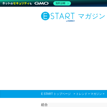
無料診断
マガジン
E START トップページ
>
トレンド
>
マガジン
総合