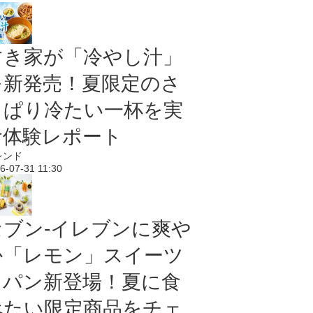
すき家が「冷やし汁」
を新発売！夏限定のさ
っぱり冷たい一杯を実
食体験レポート
レンド
6-07-31 11:30
セブン‐イレブンに爽や
か「レモン」スイーツ
＆パン新登場！夏に食
べたい限定商品をチェ