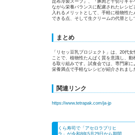
昆布冷製スープ』、『豚肉と千切りキャ
ながら栄養バランスに配慮されたレシピ
入れるメリットとして、手軽に植物性た
できる点、そして生クリームの代替とし
まとめ
「リセッ豆乳プロジェクト」は、20代
ことで、植物性たんぱく質を意識し、動
る取り組みです。試食会では、専門家に
栄養満点で手軽なレシピが紹介されまし
関連リンク
https://www.tetrapak.com/ja-jp
くら寿司で「アセロラブリヒ
ラ」が令和8年5月29日から期間