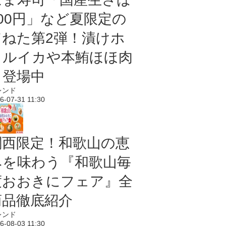
100円」など夏限定の
旨ねた第2弾！漬けホ
タルイカや本鮪ほほ肉
も登場中
レンド
6-07-31 11:30
関西限定！和歌山の恵
みを味わう『和歌山毎
度おおきにフェア』全
商品徹底紹介
レンド
6-08-03 11:30