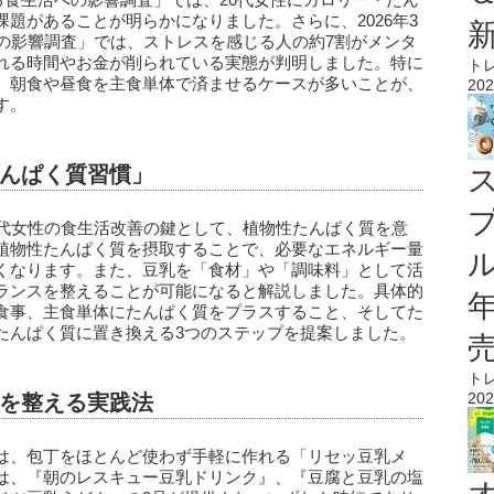
題があることが明らかになりました。さらに、2026年3
への影響調査」では、ストレスを感じる人の約7割がメンタ
れる時間やお金が削られている実態が判明しました。特に
ト
、朝食や昼食を主食単体で済ませるケースが多いことが、
202
す。
んぱく質習慣」
0代女性の食生活改善の鍵として、植物性たんぱく質を意
植物性たんぱく質を摂取することで、必要なエネルギー量
ル
くなります。また、豆乳を「食材」や「調味料」として活
ランスを整えることが可能になると解説しました。具体的
食事、主食単体にたんぱく質をプラスすること、そしてた
たんぱく質に置き換える3つのステップを提案しました。
ト
202
を整える実践法
は、包丁をほとんど使わず手軽に作れる「リセッ豆乳メ
は、『朝のレスキュー豆乳ドリンク』、『豆腐と豆乳の塩