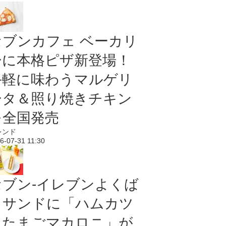
セブンカフェ ベーカリ
ーに本格ピザ新登場！
手軽に味わうマルゲリ
ータ＆照り焼きチキン
を全国発売
レンド
6-07-31 11:30
セブン‐イレブンよくば
りサンドに「ハムカツ
＆たまごマカロニ」が