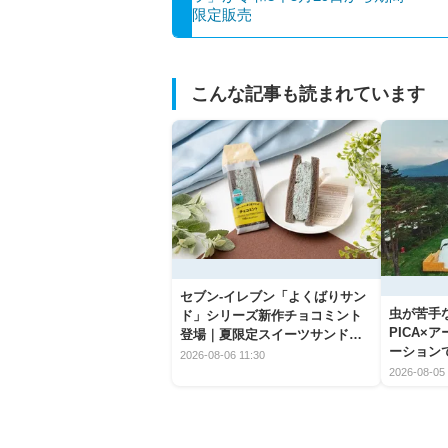
限定販売
こんな記事も読まれています
セブン‐イレブン「よくばりサン
虫が苦手
ド」シリーズ新作チョコミント
PICA×
登場｜夏限定スイーツサンドの
ーション
爽快な魅力
2026-08-06 11:30
2026-08-05 