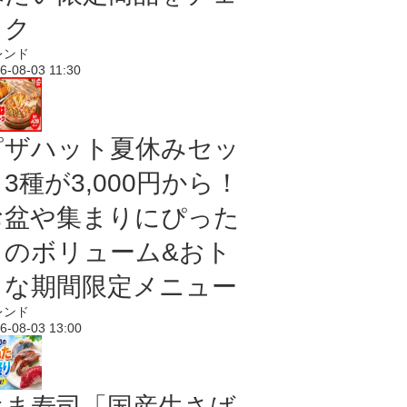
ック
レンド
6-08-03 11:30
ピザハット夏休みセッ
3種が3,000円から！
お盆や集まりにぴった
りのボリューム&おト
クな期間限定メニュー
レンド
6-08-03 13:00
はま寿司「国産生さば