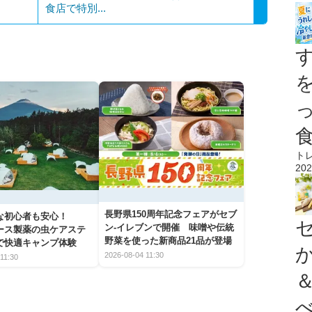
食店で特別...
ト
202
長野県150周年記念フェアがセブ
な初心者も安心！
ン-イレブンで開催 味噌や伝統
アース製薬の虫ケアステ
野菜を使った新商品21品が登場
で快適キャンプ体験
2026-08-04 11:30
11:30