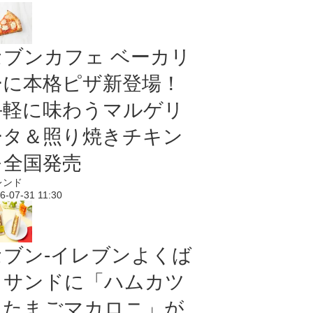
セブンカフェ ベーカリ
ーに本格ピザ新登場！
手軽に味わうマルゲリ
ータ＆照り焼きチキン
を全国発売
レンド
6-07-31 11:30
セブン‐イレブンよくば
りサンドに「ハムカツ
＆たまごマカロニ」が