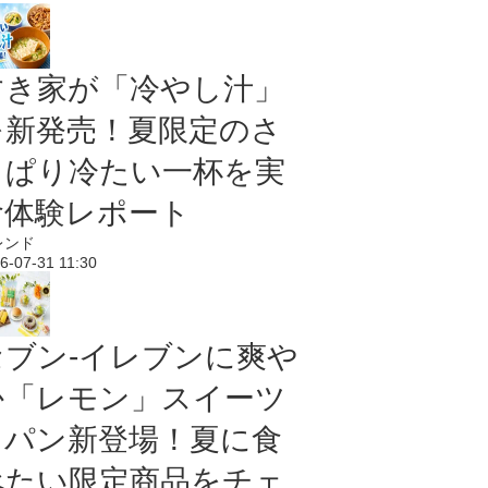
すき家が「冷やし汁」
を新発売！夏限定のさ
っぱり冷たい一杯を実
食体験レポート
レンド
6-07-31 11:30
セブン‐イレブンに爽や
か「レモン」スイーツ
＆パン新登場！夏に食
べたい限定商品をチェ