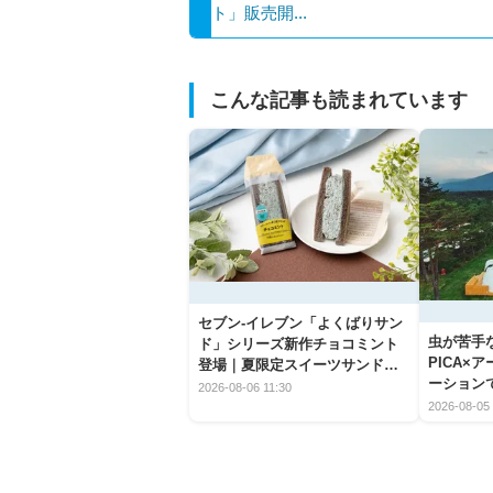
ト」販売開...
こんな記事も読まれています
セブン‐イレブン「よくばりサン
虫が苦手
ド」シリーズ新作チョコミント
PICA×
登場｜夏限定スイーツサンドの
ーション
爽快な魅力
2026-08-06 11:30
2026-08-05 