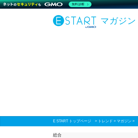
無料診断
マガジン
E START トップページ
>
トレンド
>
マガジン
総合