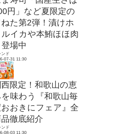
100円」など夏限定の
旨ねた第2弾！漬けホ
タルイカや本鮪ほほ肉
も登場中
レンド
6-07-31 11:30
関西限定！和歌山の恵
みを味わう『和歌山毎
度おおきにフェア』全
商品徹底紹介
レンド
6-08-03 11:30