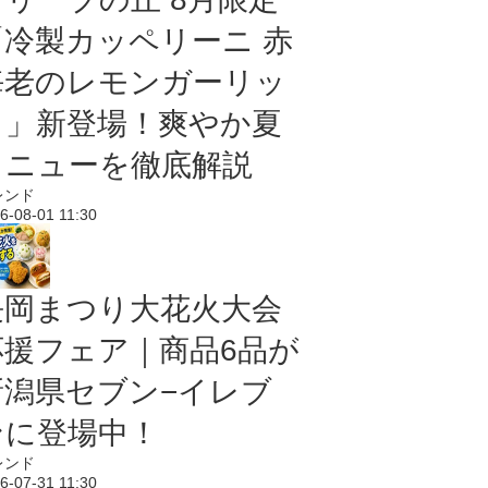
「冷製カッペリーニ 赤
海老のレモンガーリッ
ク」新登場！爽やか夏
メニューを徹底解説
レンド
6-08-01 11:30
長岡まつり大花火大会
応援フェア｜商品6品が
新潟県セブン−イレブ
ンに登場中！
レンド
6-07-31 11:30