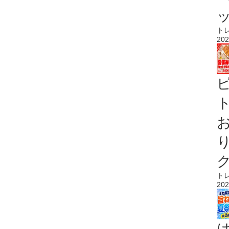
ト
202
ト
ト
202