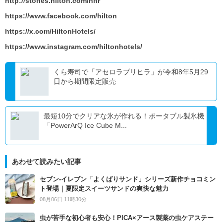
http://stories.hilton.com/hhr
https://www.facebook.com/hilton
https://x.com/HiltonHotels/
https://www.instagram.com/hiltonhotels/
くら寿司で「アセロラブリヒラ」が令和8年5月29
日から期間限定販売
最短10分でクリアな氷が作れる！ポータブル製氷機
「PowerArQ Ice Cube M...
あわせて読みたい記事
セブン‐イレブン「よくばりサンド」シリーズ新作チョコミン
ト登場｜夏限定スイーツサンドの爽快な魅力
08月06日 11時30分
虫が苦手な初心者も安心！PICA×アース製薬の虫ケアステー