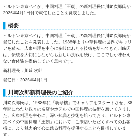
ヒルトン東京ベイが、中国料理「王朝」の新料理長に川﨑次郎氏が
2026年4月1日付で就任したことを発表しました。
概要
ヒルトン東京ベイは、中国料理「王朝」の新料理長に川﨑次郎氏が
就任したことを発表しました。1988年より中華料理の世界でキャリ
アを積み、広東料理を中心に多岐にわたる技術を培ってきた川﨑氏
は、伝統を大切にしながらも新しい挑戦を続け、ここでしか味わえ
ない食体験を提供していく意向です。
新料理長：川﨑 次郎
就任日：2026年4月1日
川﨑次郎新料理長のご紹介
川﨑次郎氏は、1988年に「聘珍樓」でキャリアをスタートさせ、38
年間にわたり数々の名店やホテルで中国料理の技術を磨いてきまし
た。広東料理を中心に、深い知識と技術を培っており、ヒルトン東
京ベイの中国料理「王朝」において、ご来店いただくすべてのお客
様に、より魅力的で心に残る料理を提供することを目指していま
す。