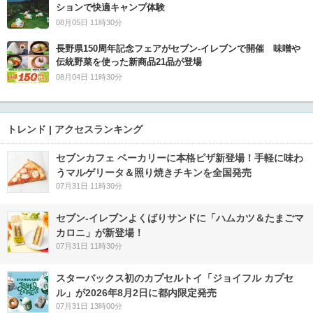
ションで快適キャンプ体験
08月05日 11時30分
長野県150周年記念フェアがセブン-イレブンで開催 味噌や
伝統野菜を使った新商品21品が登場
08月04日 11時30分
トレンド | アクセスランキング
セブンカフェ ベーカリーに本格ピザ新登場！手軽に味わ
うマルゲリータ＆照り焼きチキンを全国発売
07月31日 11時30分
セブン‐イレブンよくばりサンドに「ハムカツ＆たまごマ
カロニ」が新登場！
07月31日 11時30分
スターバックス初のカプセルトイ「ジョイフル カプセ
ル」が2026年8月2日に都内限定発売
07月31日 13時00分