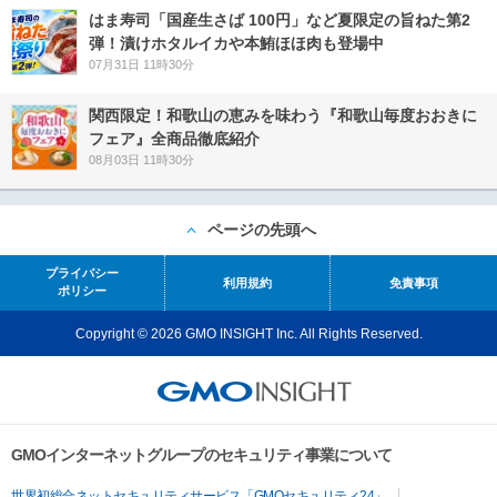
はま寿司「国産生さば 100円」など夏限定の旨ねた第2
弾！漬けホタルイカや本鮪ほほ肉も登場中
07月31日 11時30分
関西限定！和歌山の恵みを味わう『和歌山毎度おおきに
フェア』全商品徹底紹介
08月03日 11時30分
ページの先頭へ
プライバシー
利用規約
免責事項
ポリシー
Copyright © 2026 GMO INSIGHT Inc. All Rights Reserved.
GMOインターネットグループのセキュリティ事業について
世界初総合ネットセキュリティサービス「GMOセキュリティ24」