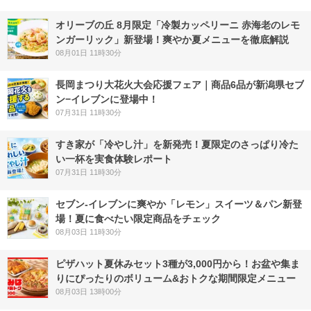
オリーブの丘 8月限定「冷製カッペリーニ 赤海老のレモ
ンガーリック」新登場！爽やか夏メニューを徹底解説
08月01日 11時30分
長岡まつり大花火大会応援フェア｜商品6品が新潟県セブ
ン−イレブンに登場中！
07月31日 11時30分
すき家が「冷やし汁」を新発売！夏限定のさっぱり冷た
い一杯を実食体験レポート
07月31日 11時30分
セブン‐イレブンに爽やか「レモン」スイーツ＆パン新登
場！夏に食べたい限定商品をチェック
08月03日 11時30分
ピザハット夏休みセット3種が3,000円から！お盆や集ま
りにぴったりのボリューム&おトクな期間限定メニュー
08月03日 13時00分