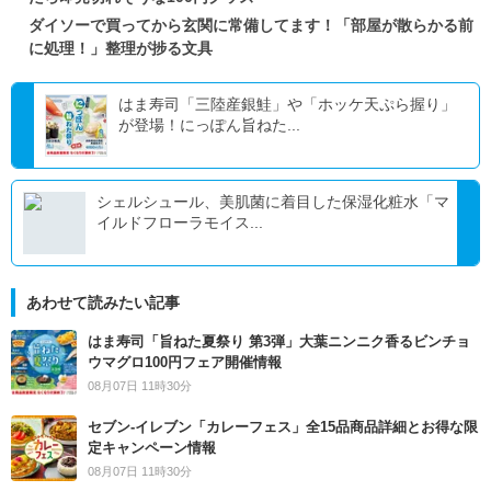
ダイソーで買ってから玄関に常備してます！「部屋が散らかる前
に処理！」整理が捗る文具
はま寿司「三陸産銀鮭」や「ホッケ天ぷら握り」
が登場！にっぽん旨ねた...
シェルシュール、美肌菌に着目した保湿化粧水「マ
イルドフローラモイス...
あわせて読みたい記事
はま寿司「旨ねた夏祭り 第3弾」大葉ニンニク香るビンチョ
ウマグロ100円フェア開催情報
08月07日 11時30分
セブン‐イレブン「カレーフェス」全15品商品詳細とお得な限
定キャンペーン情報
08月07日 11時30分