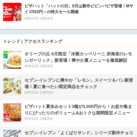
ピザハット「ハットの日」8月は新作ビビンバピザ登場！Mサ
イズ810円～の特大セール開催
08月07日 11時30分
トレンド | アクセスランキング
オリーブの丘 8月限定「冷製カッペリーニ 赤海老のレモ
ンガーリック」新登場！爽やか夏メニューを徹底解説
08月01日 11時30分
セブン‐イレブンに爽やか「レモン」スイーツ＆パン新登
場！夏に食べたい限定商品をチェック
08月03日 11時30分
ピザハット夏休みセット3種が3,000円から！お盆や集ま
りにぴったりのボリューム&おトクな期間限定メニュー
08月03日 13時00分
セブン‐イレブン「よくばりサンド」シリーズ新作チョコ