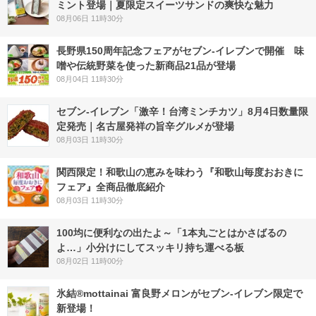
ミント登場｜夏限定スイーツサンドの爽快な魅力
08月06日 11時30分
長野県150周年記念フェアがセブン-イレブンで開催 味
噌や伝統野菜を使った新商品21品が登場
08月04日 11時30分
セブン-イレブン「激辛！台湾ミンチカツ」8月4日数量限
定発売｜名古屋発祥の旨辛グルメが登場
08月03日 11時30分
関西限定！和歌山の恵みを味わう『和歌山毎度おおきに
フェア』全商品徹底紹介
08月03日 11時30分
100均に便利なの出たよ～「1本丸ごとはかさばるの
よ…」小分けにしてスッキリ持ち運べる板
08月02日 11時00分
氷結®mottainai 富良野メロンがセブン‐イレブン限定で
新登場！