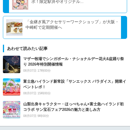
ボ！限定駅弁やオリジナル...
「金継ぎ風アクセサリーワークショップ」が大阪・
中崎町で定期開催へ
あわせて読みたい記事
マザー牧場でシンガポール・ナショナルデー花火&盆踊り祭
り 2026年特別開催情報
08月07日 17時00分
富士急ハイランド新常設「サンエックス パラダイス」開業イ
ベントレポ！
08月07日 15時00分
山梨出身キャラクター・ほっぺちゃん×富士急ハイランド初
コラボ サン宝石フェア2026の魅力と楽しみ方
08月07日 9時00分