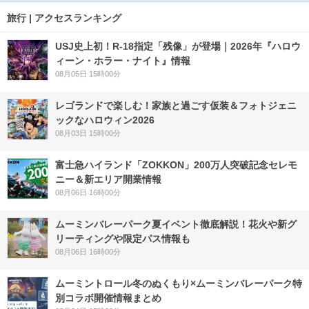
旅行 | アクセスランキング
USJ史上初！R-18指定「残像」が登場｜2026年『ハロウ
ィーン・ホラー・ナイト』情報
08月05日 15時00分
レゴランドで楽しむ！家族と過ごす仮装＆フォトジェニ
ックなハロウィン2026
08月03日 15時00分
富士急ハイランド「ZOKKON」200万人突破記念セレモ
ニー＆新エリア開業情報
08月06日 16時00分
ムーミンバレーパーク夏イベント徹底解説！花火や新グ
リーティングや限定パス情報も
08月06日 16時00分
ムーミントロール冬のぬくもり×ムーミンバレーパーク特
別コラボ開催情報まとめ