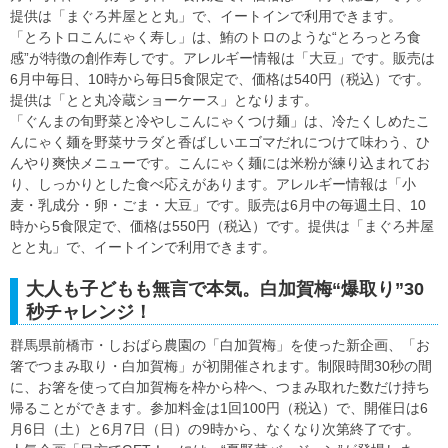
提供は「まぐろ丼屋とと丸」で、イートインで利用できます。
「とろトロこんにゃく寿し」は、鮪のトロのような“とろっとろ食
感”が特徴の創作寿しです。アレルギー情報は「大豆」です。販売は
6月中毎日、10時から毎日5食限定で、価格は540円（税込）です。
提供は「とと丸冷蔵ショーケース」となります。
「ぐんまの旬野菜と冷やしこんにゃくつけ麺」は、冷たくしめたこ
んにゃく麺を野菜サラダと香ばしいエゴマだれにつけて味わう、ひ
んやり爽快メニューです。こんにゃく麺には米粉が練り込まれてお
り、しっかりとした食べ応えがあります。アレルギー情報は「小
麦・乳成分・卵・ごま・大豆」です。販売は6月中の毎週土日、10
時から5食限定で、価格は550円（税込）です。提供は「まぐろ丼屋
とと丸」で、イートインで利用できます。
大人も子どもも無言で本気。白加賀梅“爆取り”30
秒チャレンジ！
群馬県前橋市・しおばら農園の「白加賀梅」を使った新企画、「お
箸でつまみ取り・白加賀梅」が初開催されます。制限時間30秒の間
に、お箸を使って白加賀梅を枠から枠へ、つまみ取れた数だけ持ち
帰ることができます。参加料金は1回100円（税込）で、開催日は6
月6日（土）と6月7日（日）の9時から、なくなり次第終了です。