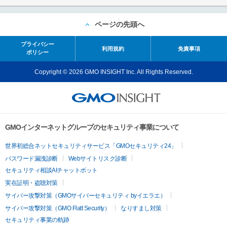
ページの先頭へ
プライバシー
利用規約
免責事項
ポリシー
Copyright © 2026 GMO INSIGHT Inc. All Rights Reserved.
GMOインターネットグループのセキュリティ事業について
世界初総合ネットセキュリティサービス「GMOセキュリティ24」
パスワード漏洩診断
Webサイトリスク診断
セキュリティ相談AIチャットボット
実在証明・盗聴対策
サイバー攻撃対策（GMOサイバーセキュリティ byイエラエ）
サイバー攻撃対策（GMO Flatt Security）
なりすまし対策
セキュリティ事業の軌跡