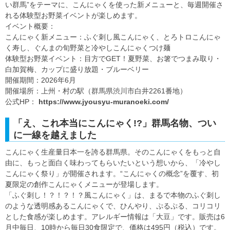
い群馬”をテーマに、こんにゃくを使った新メニューと、毎週開催さ
れる体験型お野菜イベントが楽しめます。
イベント概要：
こんにゃく新メニュー：ふぐ刺し風こんにゃく、とろトロこんにゃ
く寿し、ぐんまの旬野菜と冷やしこんにゃくつけ麺
体験型お野菜イベント：目方でGET！夏野菜、お箸でつまみ取り・
白加賀梅、カップに盛り放題・ブルーベリー
開催期間：2026年6月
開催場所：上州・村の駅（群馬県渋川市白井2261番地）
公式HP：
https://www.jyousyu-muranoeki.com/
「え、これ本当にこんにゃく!?」群馬名物、つい
に一線を越えました
こんにゃく生産量日本一を誇る群馬県。そのこんにゃくをもっと自
由に、もっと面白く味わってもらいたいという想いから、「冷やし
こんにゃく祭り」が開催されます。“こんにゃくの概念”を覆す、初
夏限定の創作こんにゃくメニューが登場します。
「ふぐ刺し！？！？！？風こんにゃく」は、まるで本物のふぐ刺し
のような透明感あるこんにゃくで、ひんやり、ぷるぷる、コリコリ
とした食感が楽しめます。アレルギー情報は「大豆」です。販売は6
月中毎日、10時から毎日30食限定で、価格は495円（税込）です。