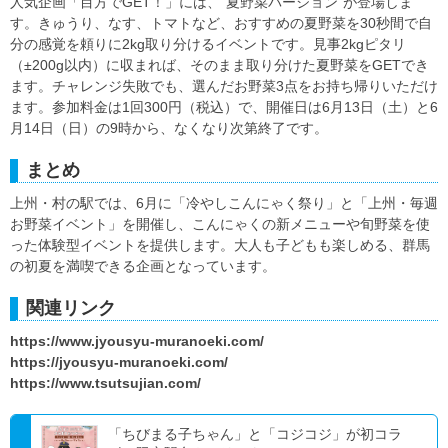
人気企画「目方でGET！」には、“夏野菜バージョン”が登場しま
す。きゅうり、なす、トマトなど、おすすめの夏野菜を30秒間で自
分の感覚を頼りに2kg取り分けるイベントです。見事2kgピタリ
（±200g以内）に収まれば、そのまま取り分けた夏野菜をGETでき
ます。チャレンジ失敗でも、選んだお野菜3点をお持ち帰りいただけ
ます。参加料金は1回300円（税込）で、開催日は6月13日（土）と6
月14日（日）の9時から、なくなり次第終了です。
まとめ
上州・村の駅では、6月に「冷やしこんにゃく祭り」と「上州・毎週
お野菜イベント」を開催し、こんにゃくの新メニューや旬野菜を使
った体験型イベントを提供します。大人も子どもも楽しめる、群馬
の初夏を満喫できる企画となっています。
関連リンク
https://www.jyousyu-muranoeki.com/
https://jyousyu-muranoeki.com/
https://www.tsutsujian.com/
「ちびまる子ちゃん」と「コジコジ」が初コラ