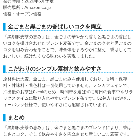
発売時期：2026年6月予定
販売場所：Amazon.co.jp
価格：オープン価格
金ごまと黒ごまの香ばしいコクを両立
「黒胡麻麦茶の恵み」は、金ごまの華やかな香りと黒ごまの香ばし
いコクを掛け合わせたブレンド麦茶です。金ごまのクセと黒ごまの
コクを組み合わせることで、味全体をまろやかに整え、香ばしくて
おいしい、続けたくなる味わいを実現しました。
こだわりのシンプル素材と飲みやすさ
原材料は大麦、金ごま、黒ごまのみを使用しており、香料・保存
料・甘味料・着色料は一切使用していません。ノンカフェインで、
抽出後のお茶は0kcalのため、時間帯を選ばずに毎日の食事中やリラ
ックスタイムに取り入れやすいブレンド茶です。52包入りの連包テ
ィーバッグ仕様で、使いやすさにも配慮されています。
まとめ
「黒胡麻麦茶の恵み」は、金ごまと黒ごまのブレンドにより、香ば
しさとコク、そして飲みやすさを両立させた新しいごま麦茶です。