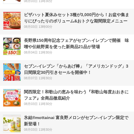
08月03日 11時30分
ピザハット夏休みセット3種が3,000円から！お盆や集ま
りにぴったりのボリューム&おトクな期間限定メニュー
08月03日 13時00分
長野県150周年記念フェアがセブン-イレブンで開催 味
噌や伝統野菜を使った新商品21品が登場
08月04日 11時30分
セブン‐イレブン「からあげ棒」「アメリカンドッグ」3
日間限定30円引きセールを開催中！
08月07日 11時30分
関西限定！和歌山の恵みを味わう『和歌山毎度おおきに
フェア』全商品徹底紹介
08月03日 11時30分
氷結®mottainai 富良野メロンがセブン‐イレブン限定で
新登場！
08月03日 11時30分