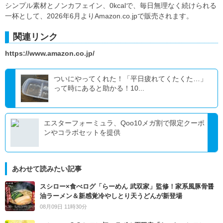
シンプル素材とノンカフェイン、0kcalで、毎日無理なく続けられる
一杯として、2026年6月よりAmazon.co.jpで販売されます。
関連リンク
https://www.amazon.co.jp/
ついにやってくれた！「平日疲れてくたくた…」
って時にあると助かる！10...
エスターフォーミュラ、Qoo10メガ割で限定クーポ
ンやコラボセットを提供
あわせて読みたい記事
スシロー×食べログ「らーめん 武双家」監修！家系風豚骨醤
油ラーメン＆新感覚冷やしとり天うどんが新登場
08月09日 11時30分