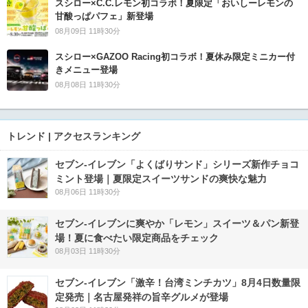
スシロー×C.C.レモン初コラボ！夏限定「おいしーレモンの
甘酸っぱパフェ」新登場
08月09日 11時30分
スシロー×GAZOO Racing初コラボ！夏休み限定ミニカー付
きメニュー登場
08月08日 11時30分
トレンド | アクセスランキング
セブン‐イレブン「よくばりサンド」シリーズ新作チョコ
ミント登場｜夏限定スイーツサンドの爽快な魅力
08月06日 11時30分
セブン‐イレブンに爽やか「レモン」スイーツ＆パン新登
場！夏に食べたい限定商品をチェック
08月03日 11時30分
セブン-イレブン「激辛！台湾ミンチカツ」8月4日数量限
定発売｜名古屋発祥の旨辛グルメが登場