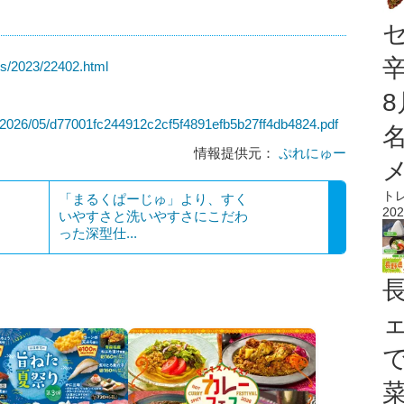
ws/2023/22402.html
e/2026/05/d77001fc244912c2cf5f4891efb5b27ff4db4824.pdf
情報提供元：
ぷれにゅー
ト
「まるくぱーじゅ」より、すく
202
いやすさと洗いやすさにこだわ
った深型仕...