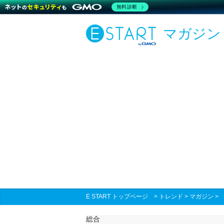
無料診断
マガジン
E START トップページ
>
トレンド
>
マガジン
総合