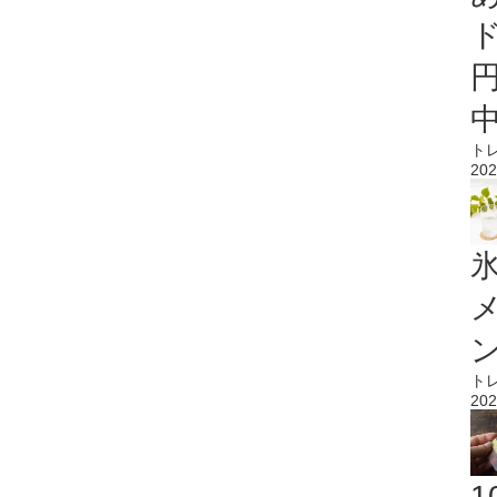
ト
202
氷
ト
202