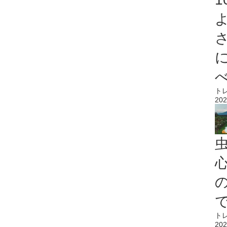
ト
202
心
ト
202