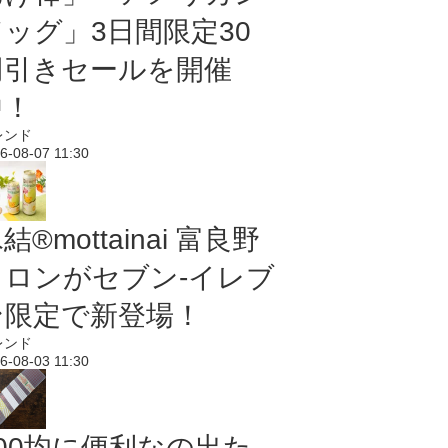
ドッグ」3日間限定30
円引きセールを開催
中！
レンド
6-08-07 11:30
結®mottainai 富良野
メロンがセブン‐イレブ
ン限定で新登場！
レンド
6-08-03 11:30
100均に便利なの出た