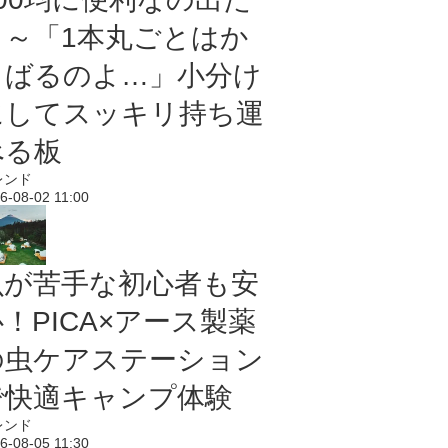
よ～「1本丸ごとはか
さばるのよ…」小分け
にしてスッキリ持ち運
べる板
レンド
6-08-02 11:00
虫が苦手な初心者も安
！PICA×アース製薬
の虫ケアステーション
で快適キャンプ体験
レンド
6-08-05 11:30