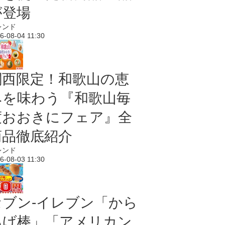
が登場
レンド
6-08-04 11:30
関西限定！和歌山の恵
みを味わう『和歌山毎
度おおきにフェア』全
商品徹底紹介
レンド
6-08-03 11:30
セブン‐イレブン「から
あげ棒」「アメリカン