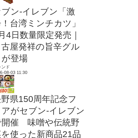
セブン-イレブン「激
辛！台湾ミンチカツ」
8月4日数量限定発売｜
名古屋発祥の旨辛グル
メが登場
レンド
6-08-03 11:30
長野県150周年記念フ
ェアがセブン-イレブン
で開催 味噌や伝統野
菜を使った新商品21品