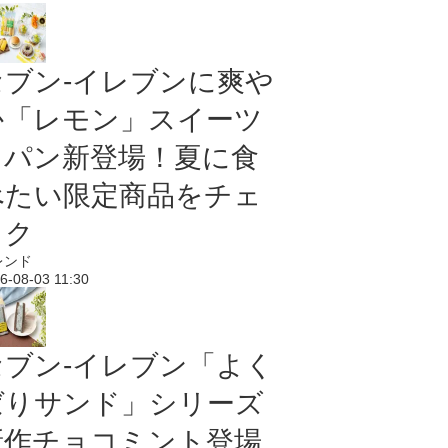
セブン‐イレブンに爽や
か「レモン」スイーツ
＆パン新登場！夏に食
べたい限定商品をチェ
ック
レンド
6-08-03 11:30
セブン‐イレブン「よく
ばりサンド」シリーズ
新作チョコミント登場