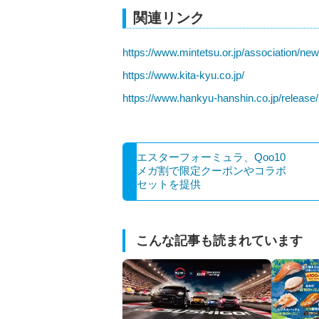
関連リンク
https://www.mintetsu.or.jp/association/ne
https://www.kita-kyu.co.jp/
https://www.hankyu-hanshin.co.jp/releas
エスターフォーミュラ、Qoo10
メガ割で限定クーポンやコラボ
セットを提供
こんな記事も読まれています